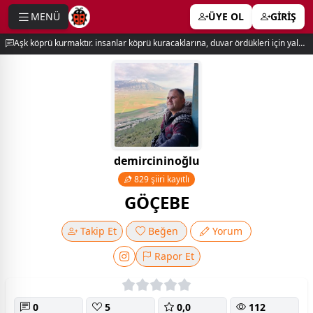
MENÜ
ÜYE OL
GİRİŞ
e menu
Aşk köprü kurmaktır. insanlar köprü kuracaklarına, duvar ördükleri için yalnız kalırlar. newton
demircininoğlu
829 şiiri kayıtlı
GÖÇEBE
Takip Et
Beğen
Yorum
Rapor Et
0
5
0,0
112