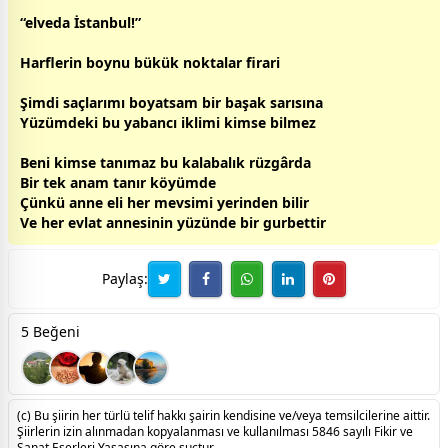
“elveda
İstanbul
!”
Harflerin boynu bükük noktalar firari
Şimdi saçlarımı boyatsam bir başak sarısına
Yüzümdeki bu yabancı iklimi kimse bilmez
Beni kimse tanımaz bu kalabalık rüzgârda
Bir tek anam tanır köyümde
Çünkü
anne
eli her mevsimi yerinden bilir
Ve her evlat
anne
sinin yüzünde bir
gurbet
tir
Paylaş:
5 Beğeni
(c) Bu şiirin her türlü telif hakkı şairin kendisine ve/veya temsilcilerine aittir.
Şiirlerin izin alınmadan kopyalanması ve kullanılması 5846 sayılı Fikir ve
Sanat Eserleri Yasasına göre suçtur.