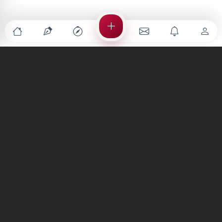
Türkiye'nin en büyük kültür sanat platformu
MENÜLER
Anasayfa
Keşfet
Şiirler
Hikayeler
Yazılar
İletiler
Forum
Nedir?
Ara