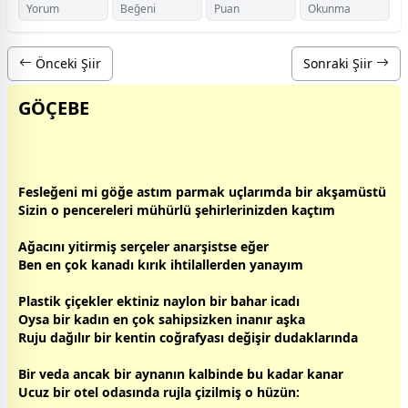
Yorum
Beğeni
Puan
Okunma
Önceki Şiir
Sonraki Şiir
GÖÇEBE
Fesleğeni mi göğe astım parmak uçlarımda bir akşamüstü
Sizin o pencereleri mühürlü şehirlerinizden kaçtım
Ağacını yitirmiş serçeler anarşistse eğer
Ben en çok kanadı kırık ihtilallerden yanayım
Plastik
çiçek
ler ektiniz naylon bir bahar icadı
Oysa bir
kadın
en çok sahipsizken inanır
aşk
a
Ruju dağılır bir kentin coğrafyası değişir dudaklarında
Bir veda ancak bir aynanın kalbinde bu kadar kanar
Ucuz bir otel odasında rujla çizilmiş o
hüzün
: