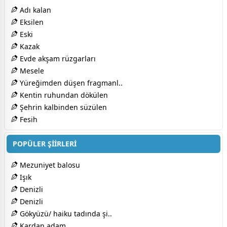
Adı kalan
Eksilen
Eski
Kazak
Evde akşam rüzgarları
Mesele
Yüreğimden düşen fragmanl..
Kentin ruhundan dökülen
Şehrin kalbinden süzülen
Fesih
POPÜLER ŞİİRLERİ
Mezuniyet balosu
Işık
Denizli
Denizli
Gökyüzü/ haiku tadında şi..
Kardan adam