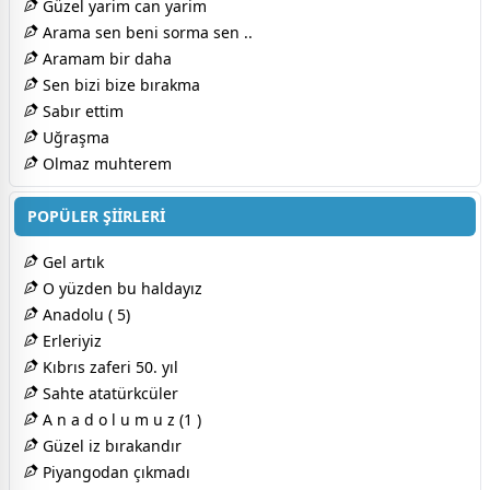
Güzel yarim can yarim
Arama sen beni sorma sen ..
Aramam bir daha
Sen bizi bize bırakma
Sabır ettim
Uğraşma
Olmaz muhterem
POPÜLER ŞİİRLERİ
Gel artık
O yüzden bu haldayız
Anadolu ( 5)
Erleriyiz
Kıbrıs zaferi 50. yıl
Sahte atatürkcüler
A n a d o l u m u z (1 )
Güzel iz bırakandır
Piyangodan çıkmadı