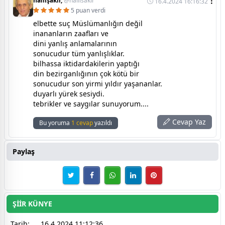
halilşakir,
@halilsakir
16.4.2024 16:16:32
5 puan verdi
elbette suç Müslümanlığın değil
inananların zaafları ve
dini yanlış anlamalarının
sonucudur tüm yanlışlıklar.
bilhassa iktidardakilerin yaptığı
din bezirganlığının çok kötü bir
sonucudur son yirmi yıldır yaşananlar.
duyarlı yürek sesiydi.
tebrikler ve saygılar sunuyorum....
Cevap Yaz
Bu yoruma
1 cevap
yazıldı
Paylaş
ŞİİR KÜNYE
Tarih:
16.4.2024 11:12:36