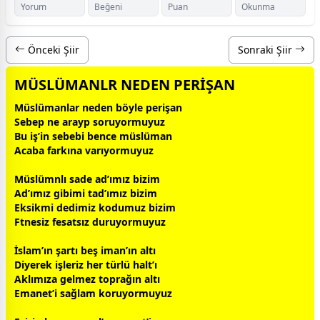
Yorum
Beğeni
Puan
Okunma
Önceki Şiir
Sonraki Şiir
MÜSLÜMANLR NEDEN PERİŞAN
Müslümanlar neden böyle perişan
Sebep ne arayp soruyormuyuz
Bu iş’in sebebi bence müslüman
Acaba farkına varıyormuyuz
Müslümnlı sade ad’ımız bizim
Ad’ımız gibimi tad’ımız bizim
Eksikmi dedimiz kodumuz bizim
Ftnesiz fesatsız duruyormuyuz
İslam’ın şartı beş iman’ın altı
Diyerek işleriz her türlü halt’ı
Aklımıza gelmez toprağın altı
Emanet’i sağlam koruyormuyuz