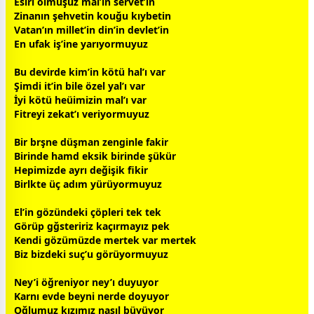
Esiri olmuşuz mal’ın servet’in
Zinanın şehvetin kouğu kıybetin
Vatan’ın millet’in din’in devlet’in
En ufak iş’ine yarıyormuyuz
Bu devirde kim’in kötü hal’ı var
Şimdi it’in bile özel yal’ı var
İyi kötü heüimizin mal’ı var
Fitreyi zekat’ı veriyormuyuz
Bir brşne düşman zenginle fakir
Birinde hamd eksik birinde şükür
Hepimizde ayrı değişik fikir
Birlkte üç adım yürüyormuyuz
El’in gözündeki çöpleri tek tek
Görüp gğsteririz kaçırmayız pek
Kendi gözümüzde mertek var mertek
Biz bizdeki suç’u görüyormuyuz
Ney’i öğreniyor ney’ı duyuyor
Karnı evde beyni nerde doyuyor
Oğlumuz kızımız nasıl büyüyor