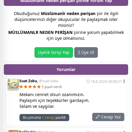
Müslümanlr neden perişan Şiirine
Yorum Yap
Okuduğunuz
Müslümanlr neden perişan
şiir ile ilgili
düşüncelerinizi diğer okuyucular ile paylaşmak ister
misiniz?
MÜSLÜMANLR NEDEN PERİŞAN
şiirine yorum yapabilmek
için üye olmalısınız.
Üyelik Girişi Yap
Üye Ol
Yorumlar
Suat Zobu,
@suat-zobu
18.6.2024 20:08:21
5 puan verdi
Mekanı cennet olsun ozanımızın.
Paylaşım için teşekkürler gardaşım.
Selam ve saygılar.
Cevap Yaz
Bu yoruma
1 cevap
yazıldı