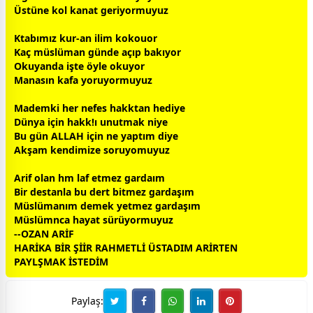
Üstüne kol kanat geriyormuyuz
Ktabımız kur-an ilim kokouor
Kaç müslüman günde açıp bakıyor
Okuyanda işte öyle okuyor
Manasın kafa yoruyormuyuz
Mademki her nefes hakktan hediye
Dünya için hakk!ı unutmak niye
Bu gün ALLAH için ne yaptım diye
Akşam kendimize soruyomuyuz
Arif olan hm laf etmez gardaım
Bir destanla bu dert bitmez gardaşım
Müslümanım demek yetmez gardaşım
Müslümnca hayat sürüyormuyuz
--OZAN ARİF
HARİKA BİR ŞİİR RAHMETLİ ÜSTADIM ARİRTEN
PAYLŞMAK İSTEDİM
Paylaş: