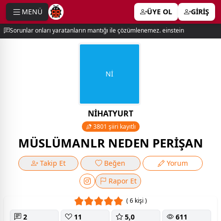
MENÜ
ÜYE OL
GİRİŞ
e menu
Sorunlar onları yaratanların mantığı ile çözümlenemez. einstein
Nİ
NİHATYURT
3801 şiiri kayıtlı
MÜSLÜMANLR NEDEN PERİŞAN
Takip Et
Beğen
Yorum
Rapor Et
( 6 kişi )
2
11
5,0
611