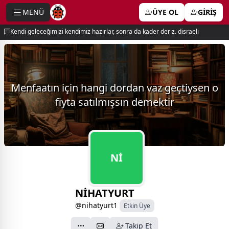
MENÜ
ÜYE OL
GİRİŞ
e menu
Kendi geleceğimizi kendimiz hazırlar, sonra da kader deriz. disraeli
Menfaatın için hangi dordan vaz geçtiysen o
fiyta satılmışsın demektir
Nİ
NİHATYURT
@nihatyurt1
Etkin Üye
Takip Et