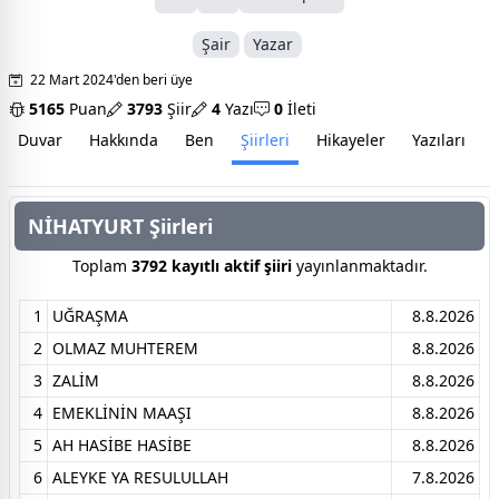
Şair
Yazar
22 Mart 2024'den beri üye
5165
Puan
3793
Şiir
4
Yazı
0
İleti
Duvar
Hakkında
Ben
Şiirleri
Hikayeler
Yazıları
İ
NİHATYURT Şiirleri
Toplam
3792 kayıtlı aktif şiiri
yayınlanmaktadır.
1
UĞRAŞMA
8.8.2026
2
OLMAZ MUHTEREM
8.8.2026
3
ZALİM
8.8.2026
4
EMEKLİNİN MAAŞI
8.8.2026
5
AH HASİBE HASİBE
8.8.2026
6
ALEYKE YA RESULULLAH
7.8.2026