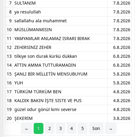
7
SULTANIM
7.8.2026
8
ya resulullah
7.8.2026
9
sallallahu ala muhammet
7.8.2026
10
MÜSLÜMANMISIN
7.8.2026
11
YAMYAMLAR ANLAMAZ ISRARI BIRAK
7.8.2026
12
ZEHİRSİNİZ ZEHİR
6.8.2026
13
tilkiye son durak kürkü dükkan
6.8.2026
14
ATTIN AMMA TUTTURAMADIN
6.8.2026
15
ŞANLI BİR MİLLETİN MENSUBUYUM
5.8.2026
16
YUH
5.8.2026
17
TÜRKÜM TÜRKÜM BEN
4.8.2026
18
KALDIK BAKIN İŞTE SİSTE VE PUS
4.8.2026
19
güzel odur gönül kimi severse
4.8.2026
20
ŞEKERİM
3.8.2026
←
1
2
3
4
5
Son
→