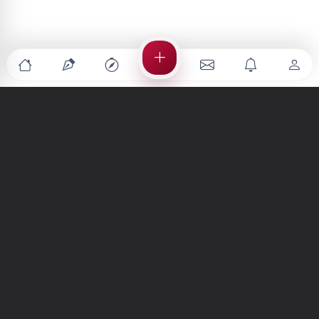
Türkiye'nin en büyük kültür sanat platformu
MENÜLER
Anasayfa
Keşfet
Şiirler
Hikayeler
Yazılar
İletiler
Forum
Nedir?
Ara