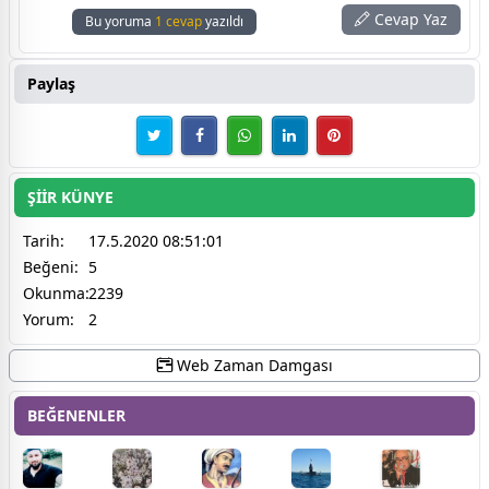
Cevap Yaz
Bu yoruma
1 cevap
yazıldı
Paylaş
ŞİİR KÜNYE
Tarih:
17.5.2020 08:51:01
Beğeni:
5
Okunma:
2239
Yorum:
2
Web Zaman Damgası
BEĞENENLER