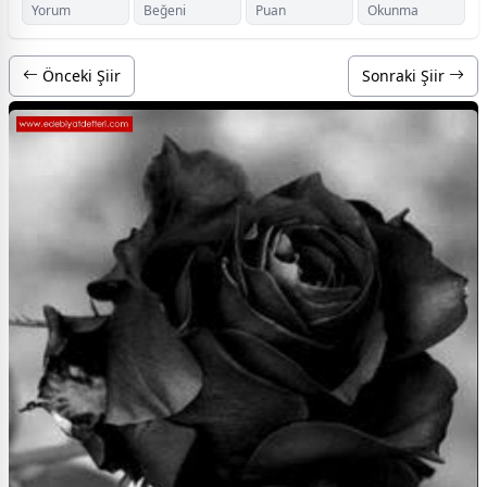
Yorum
Beğeni
Puan
Okunma
Önceki Şiir
Sonraki Şiir