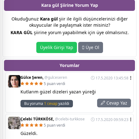
Kara gül Şiirine
Yorum Yap
Okuduğunuz
Kara gül
şiir ile ilgili düşüncelerinizi diğer
okuyucular ile paylaşmak ister misiniz?
KARA GÜL
şiirine yorum yapabilmek için üye olmalısınız.
Üyelik Girişi Yap
Üye Ol
Yorumlar
Gülce Şeren,
@gulceseren
17.5.2020 13:45:58
5 puan verdi
Kutlarım güzel dizeleri yazan yüreği
Cevap Yaz
Bu yoruma
1 cevap
yazıldı
Çelebi TÜRKKÖSE,
@celebi-turkkose
17.5.2020 09:59:23
5 puan verdi
Güzeldi.