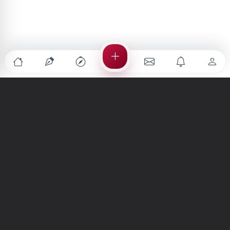
Türkiye'nin en büyük kültür sanat platformu
MENÜLER
Anasayfa
Keşfet
Şiirler
Hikayeler
Yazılar
İletiler