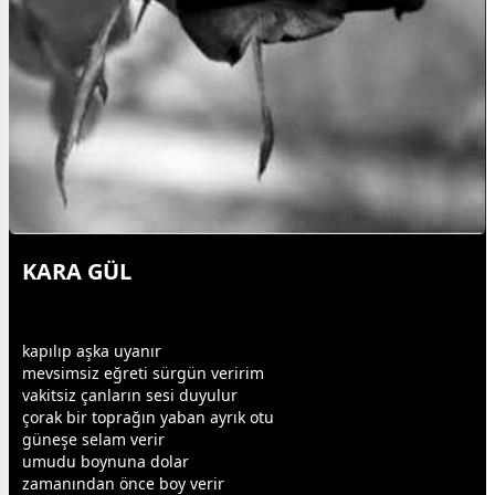
KARA GÜL
kapılıp
aşk
a uyanır
mevsimsiz eğreti sürgün veririm
vakit
siz çanların sesi duyulur
çorak bir toprağın yaban ayrık otu
güneş
e selam verir
umudu boynuna dolar
zaman
ından önce boy verir