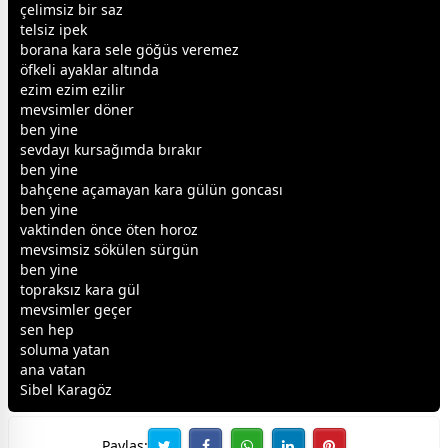
çelimsiz bir saz
telsiz ipek
borana kara sele göğüs veremez
öfkeli ayaklar altında
ezim ezim ezilir
mevsimler döner
ben yine
sevda
yı kursağımda bırakır
ben yine
bahçene açamayan kara
gül
ün goncası
ben yine
vaktinden önce öten horoz
mevsimsiz sökülen sürgün
ben yine
topraksız kara
gül
mevsimler geçer
sen hep
soluma yatan
ana
vatan
Sibel Karagöz
Paylaş: