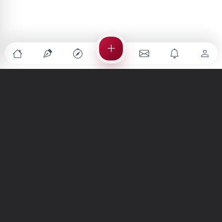
Türkiye'nin en büyük kültür sanat platformu
MENÜLER
Anasayfa
Keşfet
Şiirler
Hikayeler
Yazılar
İletiler
Forum
Nedir?