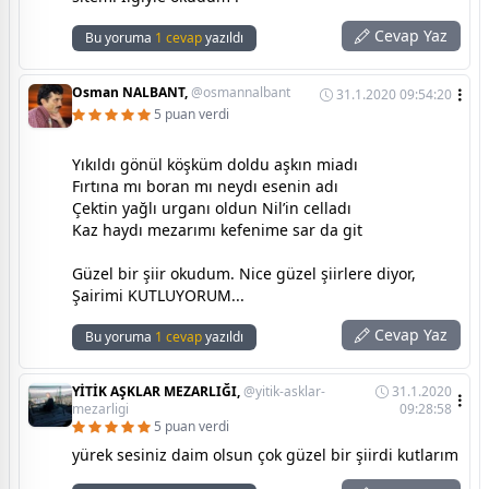
Cevap Yaz
Bu yoruma
1 cevap
yazıldı
Osman NALBANT,
@osmannalbant
31.1.2020 09:54:20
5 puan verdi
Yıkıldı gönül köşküm doldu aşkın miadı
Fırtına mı boran mı neydı esenin adı
Çektin yağlı urganı oldun Nil’in celladı
Kaz haydı mezarımı kefenime sar da git
Güzel bir şiir okudum. Nice güzel şiirlere diyor,
Şairimi KUTLUYORUM...
Cevap Yaz
Bu yoruma
1 cevap
yazıldı
YİTİK AŞKLAR MEZARLIĞI,
@yitik-asklar-
31.1.2020
mezarligi
09:28:58
5 puan verdi
yürek sesiniz daim olsun çok güzel bir şiirdi kutlarım