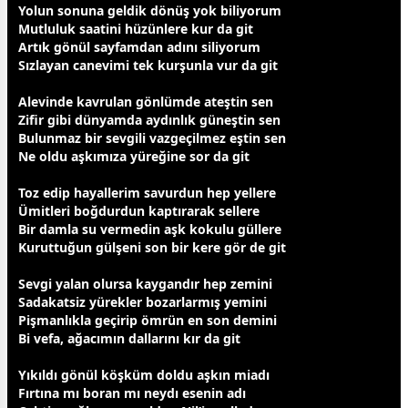
Yolun sonuna geldik dönüş yok biliyorum
Mutluluk saatini
hüzün
lere kur da git
Artık
gönül
sayfamdan adını siliyorum
Sızlayan canevimi tek kurşunla vur da git
Alevinde kavrulan gönlümde ateştin sen
Zifir gibi
dünya
mda aydınlık
güneş
tin sen
Bulunmaz bir
sevgi
li vazgeçilmez eştin sen
Ne oldu
aşk
ımıza yüreğine sor da git
Toz edip hayallerim savurdun hep yellere
Ümitleri boğdurdun kaptırarak sellere
Bir damla su vermedin
aşk
kokulu
gül
lere
Kuruttuğun
gül
şeni son bir kere gör de git
Sevgi
yalan
olursa kaygandır hep zemini
Sadakatsiz yürekler bozarlarmış yemini
Pişmanlıkla geçirip ömrün en son demini
Bi vefa, ağacımın dallarını kır da git
Yıkıldı
gönül
köşküm doldu
aşk
ın miadı
Fırtına mı boran mı neydı esenin adı