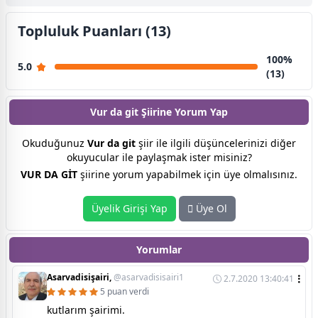
Topluluk Puanları (13)
100%
5.0
(13)
Vur da git Şiirine
Yorum Yap
Okuduğunuz
Vur da git
şiir ile ilgili düşüncelerinizi diğer
okuyucular ile paylaşmak ister misiniz?
VUR DA GİT
şiirine yorum yapabilmek için üye olmalısınız.
Üyelik Girişi Yap
Üye Ol
Yorumlar
Asarvadisişairi,
@asarvadisisairi1
2.7.2020 13:40:41
5 puan verdi
kutlarım şairimi.