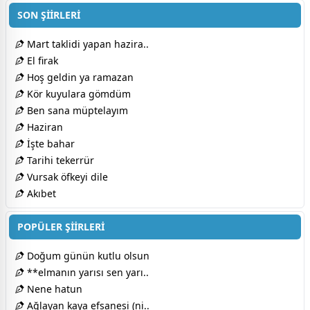
SON ŞİİRLERİ
Mart taklidi yapan hazira..
El firak
Hoş geldin ya ramazan
Kör kuyulara gömdüm
Ben sana müptelayım
Haziran
İşte bahar
Tarihi tekerrür
Vursak öfkeyi dile
Akıbet
POPÜLER ŞİİRLERİ
Doğum günün kutlu olsun
**elmanın yarısı sen yarı..
Nene hatun
Ağlayan kaya efsanesi (ni..