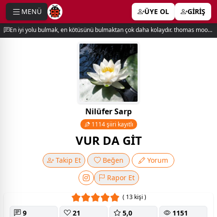
MENÜ
ÜYE OL
GİRİŞ
e menu
En iyi yolu bulmak, en kötüsünü bulmaktan çok daha kolaydır. thomas moore
Nilüfer Sarp
1114 şiiri kayıtlı
VUR DA GİT
Takip Et
Beğen
Yorum
Rapor Et
( 13 kişi )
9
21
5,0
1151