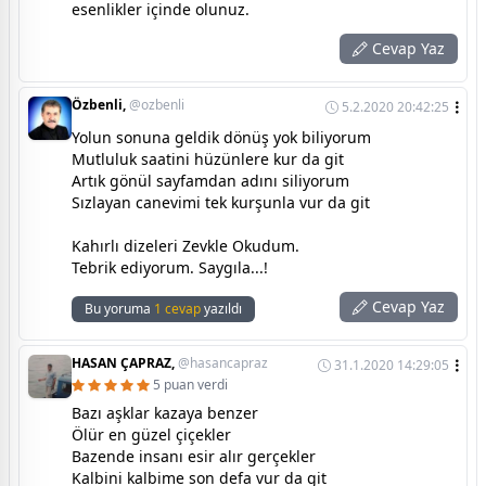
esenlikler içinde olunuz.
Cevap Yaz
Özbenli,
@ozbenli
5.2.2020 20:42:25
Yolun sonuna geldik dönüş yok biliyorum
Mutluluk saatini hüzünlere kur da git
Artık gönül sayfamdan adını siliyorum
Sızlayan canevimi tek kurşunla vur da git
Kahırlı dizeleri Zevkle Okudum.
Tebrik ediyorum. Saygıla...!
Cevap Yaz
Bu yoruma
1 cevap
yazıldı
HASAN ÇAPRAZ,
@hasancapraz
31.1.2020 14:29:05
5 puan verdi
Bazı aşklar kazaya benzer
Ölür en güzel çiçekler
Bazende insanı esir alır gerçekler
Kalbini kalbime son defa vur da git