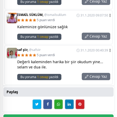
Cevap Yaz
Bu yoruma
1 cevap
yazıldı
İSMAİL SÜKLÜM,
@ismailsuklum
31.1.2020 09:07:50
5 puan verdi
Kaleminize gönlünüze sağlık
Cevap Yaz
Bu yoruma
1 cevap
yazıldı
saf şiir,
@safsiir
31.1.2020 00:40:39
5 puan verdi
Değerli kaleminden harika bir şiir okudum yine...
selam ve dua ile.
Cevap Yaz
Bu yoruma
1 cevap
yazıldı
Paylaş