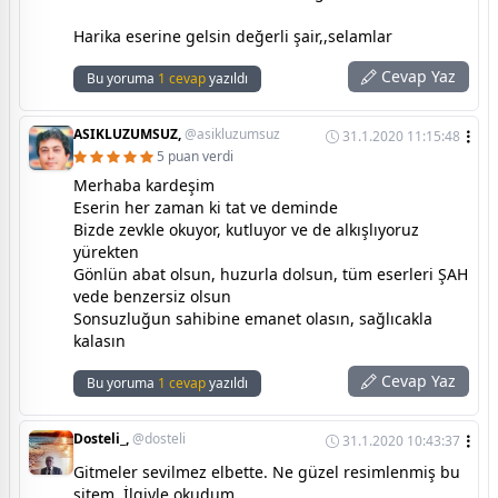
Harika eserine gelsin değerli şair,,selamlar
Cevap Yaz
Bu yoruma
1 cevap
yazıldı
ASIKLUZUMSUZ,
@asikluzumsuz
31.1.2020 11:15:48
5 puan verdi
Merhaba kardeşim
Eserin her zaman ki tat ve deminde
Bizde zevkle okuyor, kutluyor ve de alkışlıyoruz
yürekten
Gönlün abat olsun, huzurla dolsun, tüm eserleri ŞAH
vede benzersiz olsun
Sonsuzluğun sahibine emanet olasın, sağlıcakla
kalasın
Cevap Yaz
Bu yoruma
1 cevap
yazıldı
Dosteli_,
@dosteli
31.1.2020 10:43:37
Gitmeler sevilmez elbette. Ne güzel resimlenmiş bu
sitem. İlgiyle okudum .