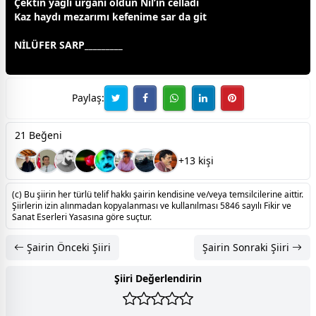
Çektin yağlı urganı oldun Nil’in celladı
Kaz haydı mezarımı kefenime sar da git
NİLÜFER SARP_________
Paylaş:
21 Beğeni
+13 kişi
(c) Bu şiirin her türlü telif hakkı şairin kendisine ve/veya temsilcilerine aittir.
Şiirlerin izin alınmadan kopyalanması ve kullanılması 5846 sayılı Fikir ve
Sanat Eserleri Yasasına göre suçtur.
Şairin Önceki Şiiri
Şairin Sonraki Şiiri
Şiiri Değerlendirin