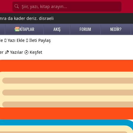
nra da kader deriz. disraeli
KİTAPLAR
AKIŞ
FORUM
NEDİR?
le
Yazı Ekle
İleti Paylaş
er
Yazılar
Keşfet