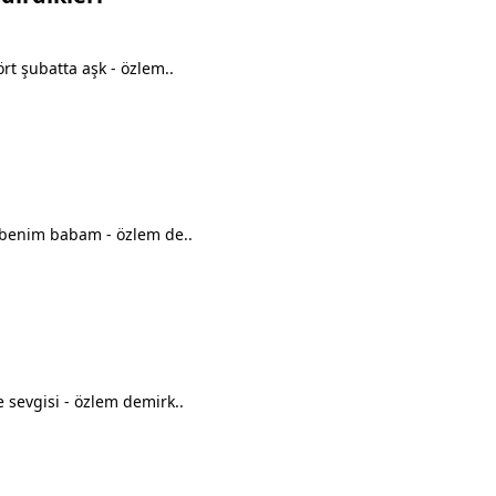
t şubatta aşk - özlem..
 benim babam - özlem de..
 sevgisi - özlem demirk..