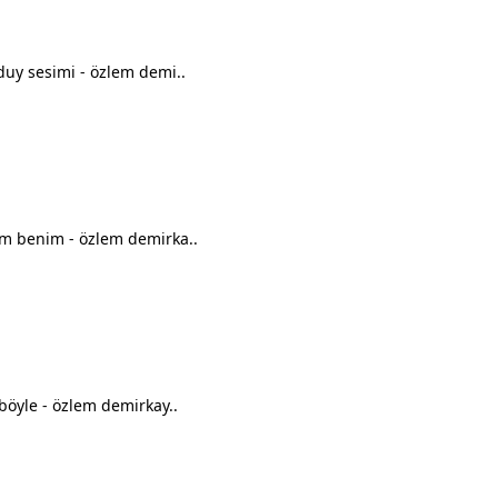
duy sesimi - özlem demi..
m benim - özlem demirka..
böyle - özlem demirkay..