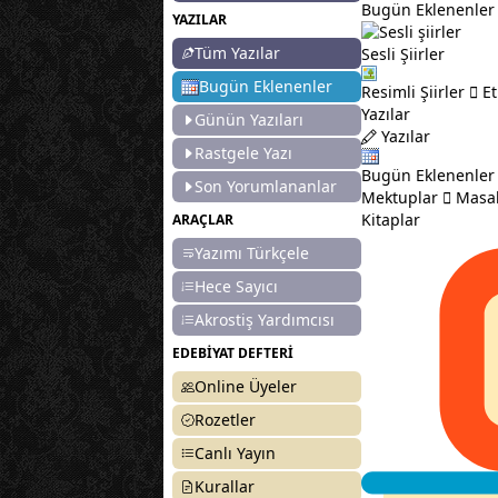
Bugün Eklenenler
YAZILAR
Tüm Yazılar
Sesli Şiirler
Bugün Eklenenler
Resimli Şiirler
Et
Yazılar
Günün Yazıları
Yazılar
Rastgele Yazı
Bugün Eklenenler
Son Yorumlananlar
Mektuplar
Masal
Kitaplar
ARAÇLAR
Yazımı Türkçele
Hece Sayıcı
Akrostiş Yardımcısı
EDEBİYAT DEFTERİ
Online Üyeler
Rozetler
Canlı Yayın
Kurallar