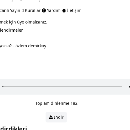
anlı Yayın
Kurallar
Yardım
İletişim
mek için üye olmalısınız.
lendirmeler
yoksa? - özlem demirkay..
Toplam dinlenme:182
İndir
dirdikleri