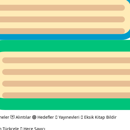
meler
Alıntılar
Hedefler
Yayınevleri
Eksik Kitap Bildir
 Türkçele
Hece Sayıcı