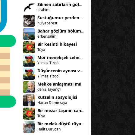
Silinen satırların gölgesinde
brahim
Sustuğumuz yerden...
hulyaperest
Bahar gözlüm bölüm 3
erbensalim
Bir kesinti hikayesi
Tüya
Mor menekşeli cehennem
Yılmaz Tizgöl
Düşüncenin aynası ve kadın
Yılmaz Tizgöl
Mekke anlaşması mı!
deniz_tayanç1
Kutsalın sosyolojisi
Harun Demirkaya
Bir mezar taşının can sıkıntısı
Tüya
Bir melek düştü rüyama
Halit Durucan