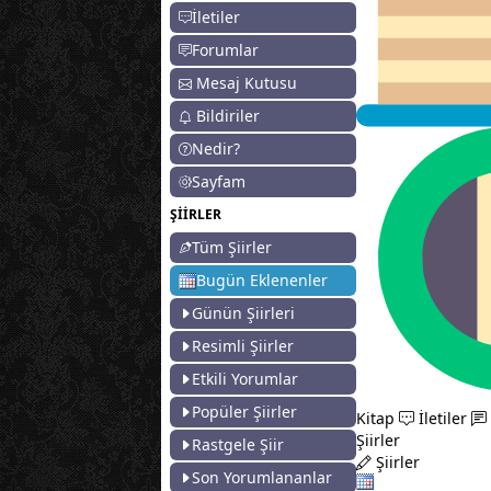
İletiler
Forumlar
Mesaj Kutusu
Bildiriler
Nedir?
Sayfam
ŞİİRLER
Tüm Şiirler
Bugün Eklenenler
Günün Şiirleri
Resimli Şiirler
Etkili Yorumlar
Popüler Şiirler
Kitap
İletiler
Şiirler
Rastgele Şiir
Şiirler
Son Yorumlananlar