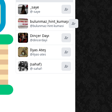
_saye
@-saye
bulunmaz_hint_kumaşı
@bulunmaz-hint-kumasi
Dinçer Dayı
@dincerdayi
İlyas Ateş
@ilyas-ates
(sahaf)
@-sahaf-