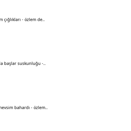
 çığlıkları - özlem de..
a başlar suskunluğu -..
mevsim bahardı - özlem..