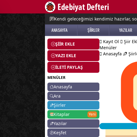
e menu
Kendi geleceğimizi kendimiz hazırlar, so
ANASAYFA
ŞİİRLER
YAZILAR
Kayıt Ol
Şiir Ek
ŞİİR EKLE
Menüler
Anasayfa
Şiirl
YAZI EKLE
İLETİ PAYLAŞ
MENÜLER
Anasayfa
Ara
Şiirler
Kitaplar
Yeni
Yazılar
Keşfet