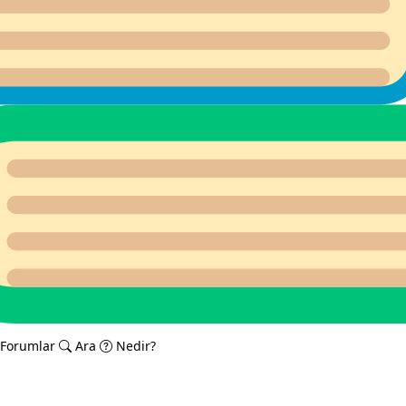
Forumlar
Ara
Nedir?