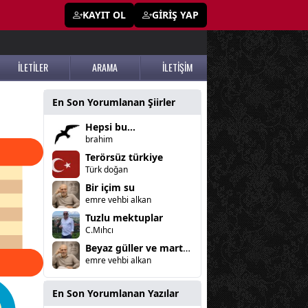
KAYIT OL
GİRİŞ YAP
İLETİLER
ARAMA
İLETİŞİM
En Son Yorumlanan Şiirler
Hepsi bu...
brahim
Terörsüz türkiye
Türk doğan
Bir içim su
emre vehbi alkan
Tuzlu mektuplar
C.Mıhcı
Beyaz güller ve martençika
emre vehbi alkan
En Son Yorumlanan Yazılar