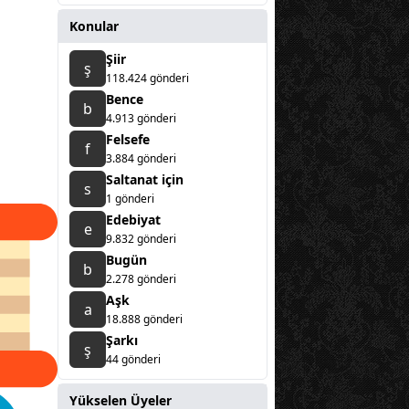
Konular
Şiir
ş
118.424 gönderi
Bence
b
4.913 gönderi
Felsefe
f
3.884 gönderi
Saltanat için
s
1 gönderi
Edebiyat
e
9.832 gönderi
Bugün
b
2.278 gönderi
Aşk
a
18.888 gönderi
Şarkı
ş
44 gönderi
Yükselen Üyeler