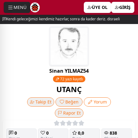
MENÜ
ÜYE OL
GİRİŞ
e menu
Kendi geleceğimizi kendimiz hazırlar, sonra da kader deriz. disraeli
Sinan YILMAZ54
72 yazı kayıtlı
UTANÇ
Takip Et
Beğen
Yorum
Rapor Et
0
0
0,0
838