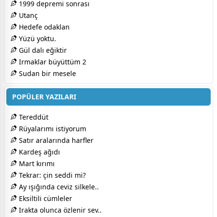
1999 depremi sonrası
Utanç
Hedefe odaklan
Yüzü yoktu.
Gül dalı eğiktir
Irmaklar büyüttüm 2
Sudan bir mesele
POPÜLER YAZILARI
Tereddüt
Rüyalarımı istiyorum
Satır aralarında harfler
Kardeş ağıdı
Mart kırımı
Tekrar: çin seddi mi?
Ay ışığında ceviz silkele..
Eksiltili cümleler
Irakta olunca özlenir sev..