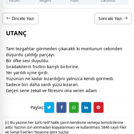
Yorum
Beğeni
Puan
Okunma
Önceki Yazı
Sonraki Yazı
UTANÇ
Tam tezgahtar görmeden çıkacaktı ki montunun cebinden
düşürdü çaldığı parçayı.
Bir öfke sesi duyuldu.
Sıradakilerin fısıltısı karıştı birbirine.
Yer yarıldı içine girdi.
Yüzünün ne kadar kızardığını yalnızca kendi görmedi.
Sadece biri daha vardı yüzü kızaran.
Geçen sene zekat ve fitresini ona veren adam
Paylaş:
(c) Bu yazının her türlü telif hakkı şairin kendisine ve/veya temsilcilerine
aittir. Yazının izin alınmadan kopyalanması ve kullanılması 5846 sayılı Fikir
ve Sanat Eserleri Yasasına göre suçtur.