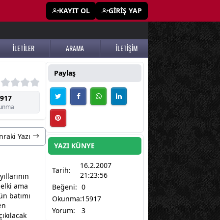
KAYIT OL
GİRİŞ YAP
İLETİLER
ARAMA
İLETİŞİM
Paylaş
917
unma
nraki Yazı
YAZI KÜNYE
16.2.2007
Tarih:
21:23:56
yıllarının
belki ama
Beğeni:
0
ün batımı
Okunma:
15917
en
Yorum:
3
çıkılacak