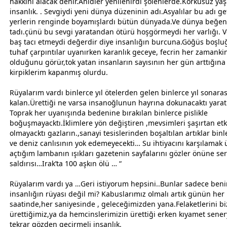
hakkını alacak denir.Ahidler yenilenirdi şölenlerde.Korkusuz yaş
insanlık. . Sevgiydi yeni
dünya
düzeninin adı.Asyalılar bu adı get
yerlerin renginde boyamışlardı bütün
dünya
da.Ve
dünya
beğen
tadı.çünü bu
sevgi
yaratandan ötürü hoşgörmeydi her varlığı. Ve
baş tacı etmeydi değerdir diye insanlığın burcuna.Göğüs boş
tuhaf çarpıntılar uyanırken karanlık
gece
ye, fecrin her
zaman
ki
olduğunu görür,tok yatan insanların sayısının her gün arttığına
kirpiklerim kapanmış olurdu.
Rüyalarım vardı binlerce yıl ötelerden gelen binlerce yıl sonara
kalan.Ürettiği ne varsa insanoğlunun hayrına dokunacaktı yarat
Toprak her uyanışında bedenine bırakılan binlerce pislikle
boğuşmayacktı.İklimlere yön değiştiren ,mevsimleri şaşırtan etki
olmayacktı gazların.,sanayi tesislerinden boşaltılan artıklar bin
ve deniz canlısının yok edemeyecekti… Su ihtiyacını karşılamak 
açtığım lambanın ışıkları gazetenin sayfalarını gözler önüne seri
saldırısı…Irak’ta 100
aşk
ın ölü … “
Rüyalarım vardı ya …Geri istiyorum hepsini..Bunlar sadece ben
insanlığın rüyası değil mi? Kabuslarımız olmalı artık günün her
saatinde,her saniyesinde , geleceğimizden yana.Felaketlerini b
ürettiğimiz,ya da hemcinslerimizin ürettiği erken kıyamet sener
tekrar gözden geçirmeli insanlık.