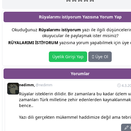
Rüyalarımı istiyorum Yazısına
Yorum Yap
Okuduğunuz
Rüyalarımı istiyorum
yazı ile ilgili düşünceleri
okuyucular ile paylaşmak ister misiniz?
RÜYALARIMI İSTİYORUM
yazısına yorum yapabilmek için üye o
Üyelik Girişi Yap
Üye Ol
Yorumlar
nedimm,
@nedimm
4.3.2
Rüyalar isteklerin dilidir. Bir zamanlara bu kadar özlem 
zamanları Türk milletine zehir edenlerden kaynaklanmak
bence..
Yazı dili gerçekten mükemmel haddimize değil ama tebri
C