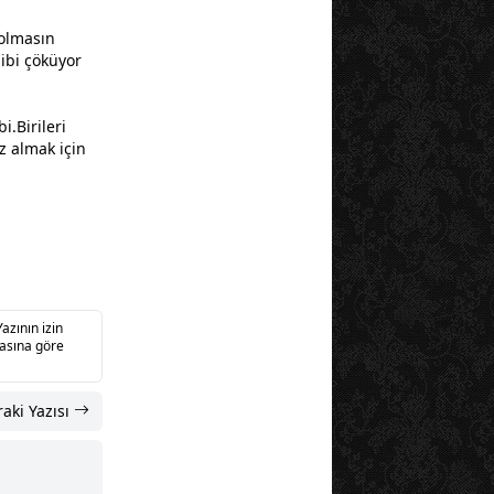
olmasın
gibi çöküyor
i.Birileri
ız almak için
Yazının izin
sasına göre
aki Yazısı