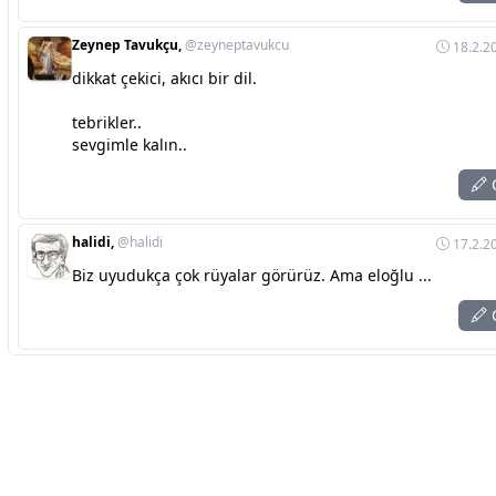
Zeynep Tavukçu,
@zeyneptavukcu
18.2.2
dikkat çekici, akıcı bir dil.
tebrikler..
sevgimle kalın..
C
halidi,
@halidi
17.2.2
Biz uyudukça çok rüyalar görürüz. Ama eloğlu ...
C