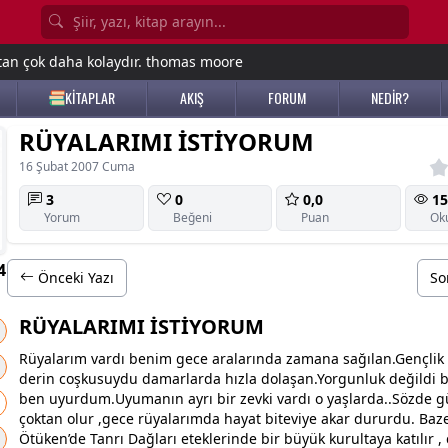
tan çok daha kolaydır. thomas moore
KİTAPLAR
AKIŞ
FORUM
NEDİR?
RÜYALARIMI İSTİYORUM
16 Şubat 2007 Cuma
3
0
0,0
15
Yorum
Beğeni
Puan
Ok
4
Önceki Yazı
So
RÜYALARIMI İSTİYORUM
Rüyalarım vardı benim
gece
aralarında
zaman
a sağılan.Gençlik 
derin coşkusuydu damarlarda hızla dolaşan.Yorgunluk değildi 
ben uyurdum.Uyumanın ayrı bir zevki vardı o yaşlarda..Sözde g
çoktan olur ,
gece
rüyalarımda hayat biteviye akar dururdu. Baz
Ötüken’de Tanrı Dağları eteklerinde bir büyük kurultaya katılır , 