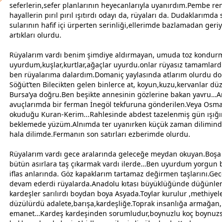
seferlerin,sefer planlarının heyecanlarıyla uyanırdım.Pembe ren
hayallerin pırıl pırıl ışıtırdı odayı da, rüyaları da. Dudaklarımd
sularının hafif içi ürperten serinliği,ellerimde bazlamadan geri
artıkları olurdu.
Rüyalarım vardı benim şimdiye aldırmayan, umuda toz kondu
uyurdum,kuşlar,kurtlar,ağaçlar uyurdu.onlar rüyasız tamamlard
ben rüyalarıma dalardım.Domaniç yaylasında atlarım olurdu do
Söğüt’ten Bilecikten gelen binlerce at, koyun,kuzu,kervanlar dü
Bursa
’ya doğru.Ben beşikte
anne
sinin gözlerine bakan yavru…A
avuçlarımda bir ferman İnegöl tekfuruna gönderilen.Veya Osma
okuduğu Kuran-Kerim...Rahlesinde abdest tazelenmiş gün ışığı
beklemede yüzüm.Alnımda ter uyanırken küçük
zaman
dilimind
hala dilimde.Fermanın son satırları ezberimde olurdu.
Rüyalarım vardı
gece
aralarında geleceğe meydan okuyan.Boşa 
bütün asırlara taş çıkarmak vardı ilerde…Ben uyurdum yorgun
iflas anlarında. Göz kapaklarım tartamaz değirmen taşlarını.Ge
devam ederdi rüyalarda.Anadolu kıtası büyüklüğünde düğünler 
kardeş
ler sarılırdı boydan boya Asyada.Toylar kurulur ,methiyel
düzülürdü adalete,
barış
a,
kardeş
liğe.Toprak insanlığa armağan
emanet…Kardeş
kardeş
inden sorumludur,boynuzlu koç boynuz