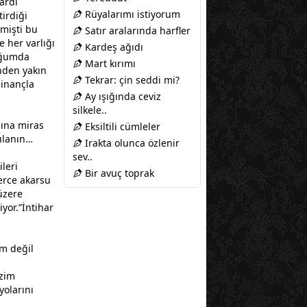
ardı
Rüyalarımı istiyorum
irdiği
mişti bu
Satır aralarında harfler
 her varlığı
Kardeş ağıdı
luğumda
Mart kırımı
nden yakın
Tekrar: çin seddi mi?
 inançla
Ay ışığında ceviz
silkele..
sına miras
Eksiltili cümleler
ılanın…
Irakta olunca özlenir
sev..
leri
Bir avuç toprak
lerce akarsu
üzere
yor.”İntihar
im değil
izim
yolarını