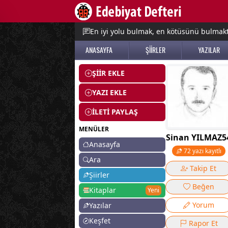
e menu
En iyi yolu bulmak, en kötüsünü bulmak
ANASAYFA
ŞİİRLER
YAZILAR
ŞİİR EKLE
YAZI EKLE
İLETİ PAYLAŞ
MENÜLER
Sinan YILMAZ5
Anasayfa
72 yazı kayıtlı
Ara
Takip Et
Şiirler
Beğen
Kitaplar
Yeni
Yorum
Yazılar
Keşfet
Rapor Et