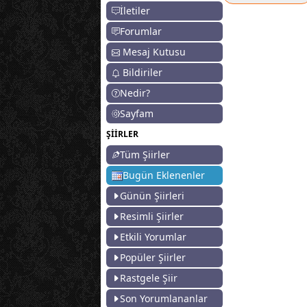
İletiler
Forumlar
Mesaj Kutusu
Bildiriler
Nedir?
Sayfam
ŞİİRLER
Tüm Şiirler
Bugün Eklenenler
Günün Şiirleri
Resimli Şiirler
Etkili Yorumlar
Popüler Şiirler
Rastgele Şiir
Son Yorumlananlar