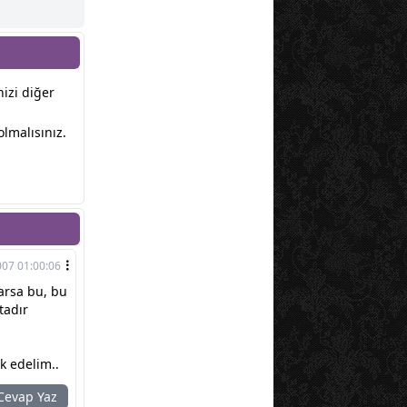
nizi diğer
lmalısınız.
007 01:00:06
varsa bu, bu
tadır
k edelim..
evap Yaz