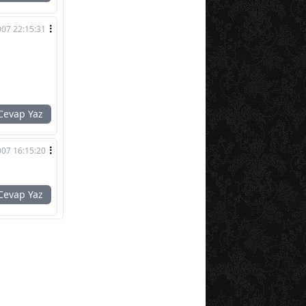
007 22:15:31
evap Yaz
007 16:15:20
evap Yaz