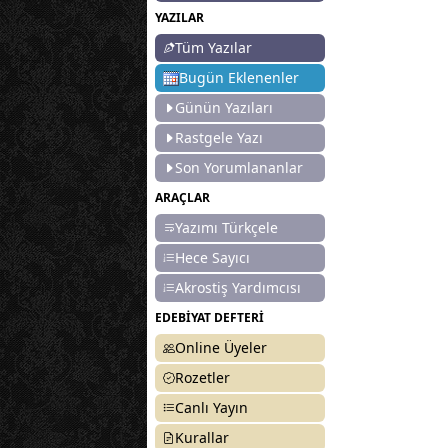
YAZILAR
Tüm Yazılar
Bugün Eklenenler
Günün Yazıları
Rastgele Yazı
Son Yorumlananlar
ARAÇLAR
Yazımı Türkçele
Hece Sayıcı
Akrostiş Yardımcısı
EDEBİYAT DEFTERİ
Online Üyeler
Rozetler
Canlı Yayın
Kurallar