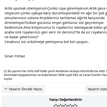
Artık uyumak istemiyorum.Çünkü rüya göremiyorum.Artık
gece
istiyorum çünkü
uyku
ya karşı durulmuyor.Geldi mi ağır bir yük 
omuzlarınızın üstüne.Kirpikleriniz tartılamaz ağırlık karşısında
direnemiyor.Fiziksel gücünüz eriyor gönlünüz söz geçiremiyor
bedeninize.Ama biliyorsunuz ki rüyalarınız olamayacak eskisi gib
acaba size rüyalarınızı geri verir mi dersiniz?Ya da siz rüyaların
ne kadar yeterlisiniz?
Cevabınız sizi ürkütmeye yetmiyorsa bol bol uyuyun..
Sinan Yılmaz
(c) Bu yazının her türlü telif hakkı şairin kendisine ve/veya temsilcilerine aittir. 
alınmadan kopyalanması ve kullanılması 5846 sayılı Fikir ve Sanat Eserleri Ya
suçtur.
Yazarın Önceki Yazısı
Yazarın Sonr
Yazıyı Değerlendirin