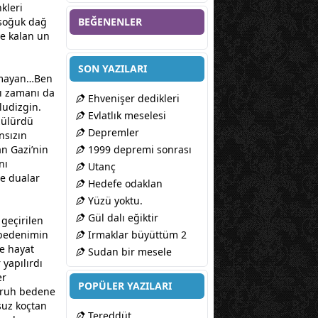
kleri
a soğuk dağ
BEĞENENLER
ye kalan un
SON YAZILARI
rmayan…Ben
ı
zaman
ı da
Ehvenişer dedikleri
ludizgin.
Evlatlık meselesi
zülürdü
Depremler
nsızın
n Gazi’nin
1999 depremi sonrası
nı
Utanç
e dualar
Hedefe odaklan
Yüzü yoktu.
Gül dalı eğiktir
geçirilen
 bedenimin
Irmaklar büyüttüm 2
ce hayat
Sudan bir mesele
yapılırdı
er
POPÜLER YAZILARI
,ruh bedene
suz koçtan
Tereddüt