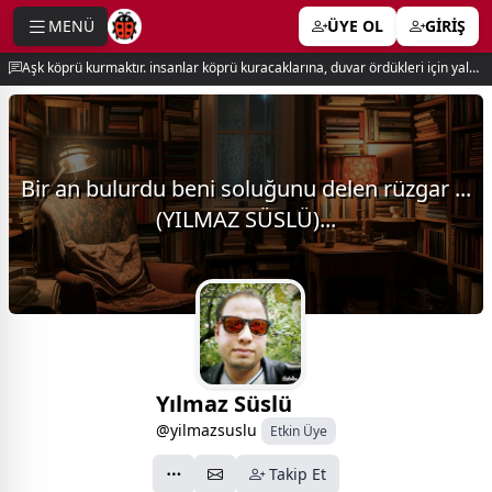
MENÜ
ÜYE OL
GİRİŞ
e menu
Aşk köprü kurmaktır. insanlar köprü kuracaklarına, duvar ördükleri için yalnız kalırlar. newton
Bir an bulurdu beni soluğunu delen rüzgar ...
(YILMAZ SÜSLÜ)...
Yılmaz Süslü
@yilmazsuslu
Etkin Üye
Takip Et