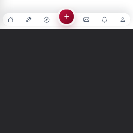
Türkiye'nin en büyük kültür sanat platformu
MENÜLER
Anasayfa
Keşfet
Şiirler
Hikayeler
Yazılar
İletiler
Forum
Nedir?
Ara