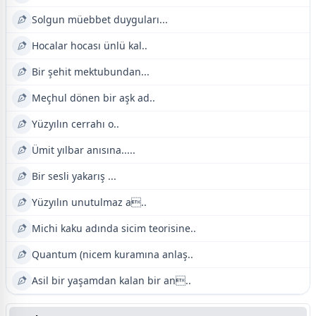
Solgun müebbet duyguları...
Hocalar hocası ünlü kal..
Bir şehit mektubundan...
Meçhul dönen bir aşk ad..
Yüzyılın cerrahı o..
Ümit yılbar anısına.....
Bir sesli yakarış ...
Yüzyılın unutulmaz a..
Michi kaku adında sicim teorisine..
Quantum (nicem kuramına anlaş..
Asil bir yaşamdan kalan bir an..