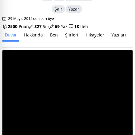
Şair
Yazar
29 Mayıs 2015'den beri üye
2500
Puan
827
Şiir
69
Yazı
18
İleti
Duvar
Hakkında
Ben
Şiirleri
Hikayeler
Yazıları
İ