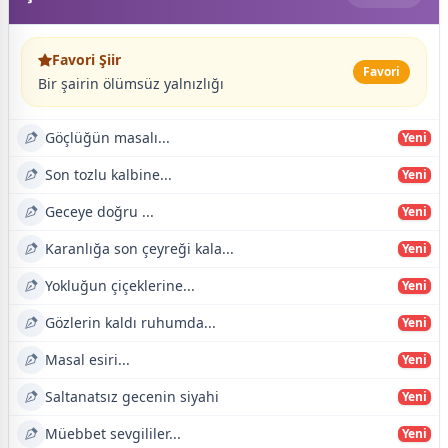
Favori Şiir
Favori
Bir şairin ölümsüz yalnızlığı
Göçlüğün masalı...
Yeni
Son tozlu kalbine...
Yeni
Geceye doğru ...
Yeni
Karanlığa son çeyreği kala...
Yeni
Yokluğun çiçeklerine...
Yeni
Gözlerin kaldı ruhumda...
Yeni
Masal esiri...
Yeni
Saltanatsız gecenin siyahi
Yeni
Müebbet sevgililer...
Yeni