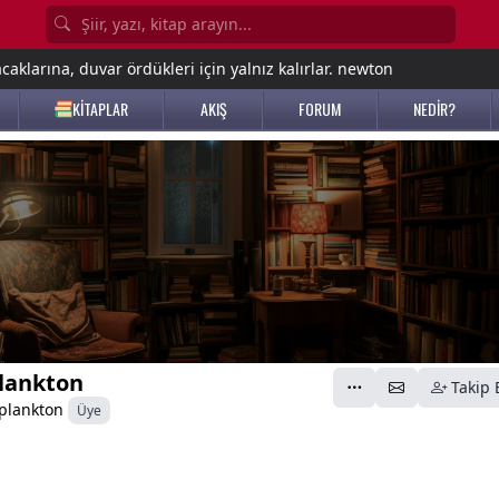
aklarına, duvar ördükleri için yalnız kalırlar. newton
KİTAPLAR
AKIŞ
FORUM
NEDİR?
lankton
Takip 
plankton
Üye