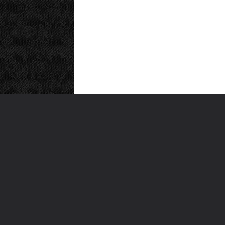
MEN
Anas
Türkiye'nin en büyük kültür sanat
Şiirl
platformu
Yazı
For
Ara