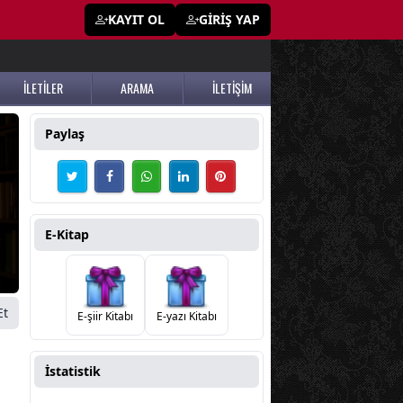
KAYIT OL
GİRİŞ YAP
İLETİLER
ARAMA
İLETİŞİM
Paylaş
E-Kitap
Et
E-şiir Kitabı
E-yazı Kitabı
İstatistik