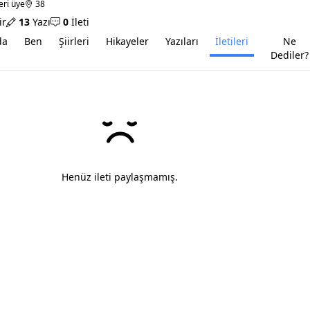
eri üye
38
ir
13
Yazı
0
İleti
da
Ben
Şiirleri
Hikayeler
Yazıları
İletileri
Ne
Dediler?
Henüz ileti paylaşmamış.