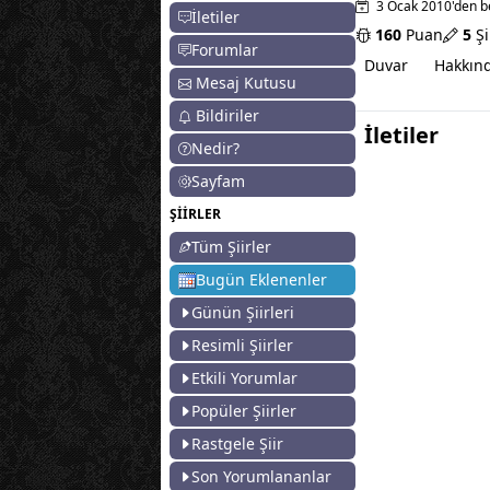
3 Ocak 2010'den b
İletiler
160
Puan
5
Şi
Forumlar
Duvar
Hakkın
Mesaj Kutusu
Bildiriler
İletiler
Nedir?
Sayfam
ŞİİRLER
Tüm Şiirler
Bugün Eklenenler
Günün Şiirleri
Resimli Şiirler
Etkili Yorumlar
Popüler Şiirler
Rastgele Şiir
Son Yorumlananlar