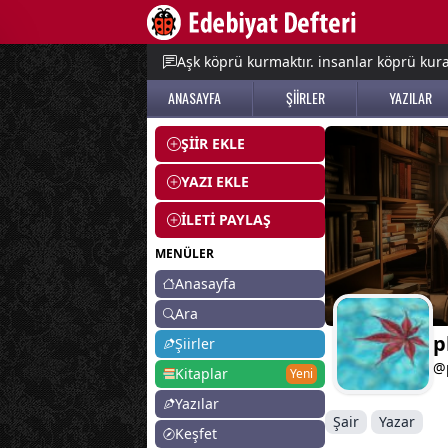
e menu
Aşk köprü kurmaktır. insanlar köprü kurac
ANASAYFA
ŞİİRLER
YAZILAR
ŞİİR EKLE
YAZI EKLE
İLETİ PAYLAŞ
MENÜLER
Anasayfa
Ara
p
Şiirler
@
Kitaplar
Yeni
Yazılar
Şair
Yazar
Keşfet