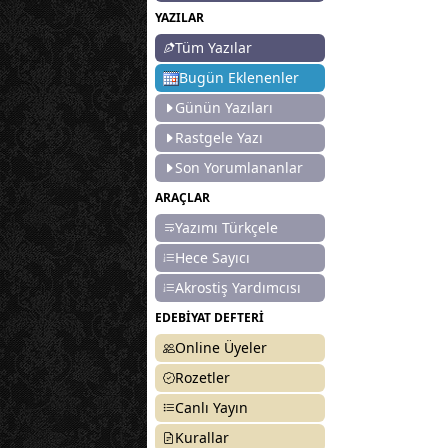
YAZILAR
Tüm Yazılar
Bugün Eklenenler
Günün Yazıları
Rastgele Yazı
Son Yorumlananlar
ARAÇLAR
Yazımı Türkçele
Hece Sayıcı
Akrostiş Yardımcısı
EDEBİYAT DEFTERİ
Online Üyeler
Rozetler
Canlı Yayın
Kurallar