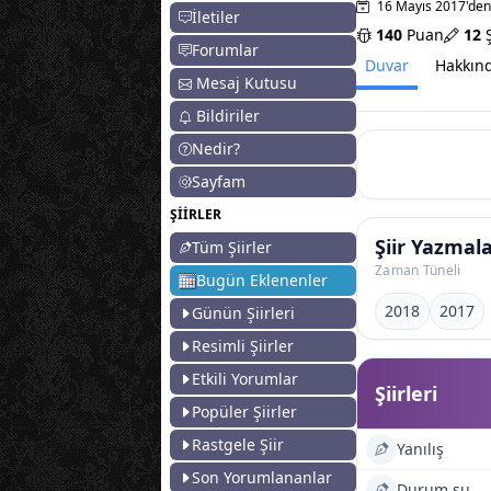
16 Mayıs 2017'den
İletiler
140
Puan
12
Ş
Forumlar
Duvar
Hakkın
Mesaj Kutusu
Bildiriler
Nedir?
Sayfam
ŞİİRLER
Şiir Yazmal
Tüm Şiirler
Zaman Tüneli
Bugün Eklenenler
2018
2017
Günün Şiirleri
Resimli Şiirler
Etkili Yorumlar
Şiirleri
Popüler Şiirler
Rastgele Şiir
Yanılış
Son Yorumlananlar
Durum şu