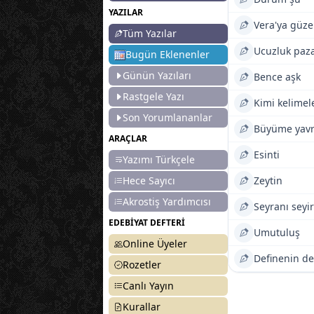
YAZILAR
Vera'ya güze
Tüm Yazılar
Ucuzluk paza
Bugün Eklenenler
Günün Yazıları
Bence aşk
Rastgele Yazı
Son Yorumlananlar
Büyüme yav
ARAÇLAR
Esinti
Yazımı Türkçele
Hece Sayıcı
Zeytin
Akrostiş Yardımcısı
Seyranı seyir
EDEBİYAT DEFTERİ
Umutuluş
Online Üyeler
Definenin de
Rozetler
Canlı Yayın
Kurallar