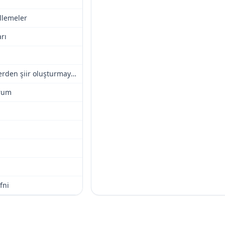
llemeler
rı
Kimi kelimelerden şiir oluşturmaya yön..
rum
fni