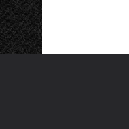
MEN
Anas
Türkiye'nin en büyük kültür sanat
Şiirl
platformu
Yazı
For
Ara