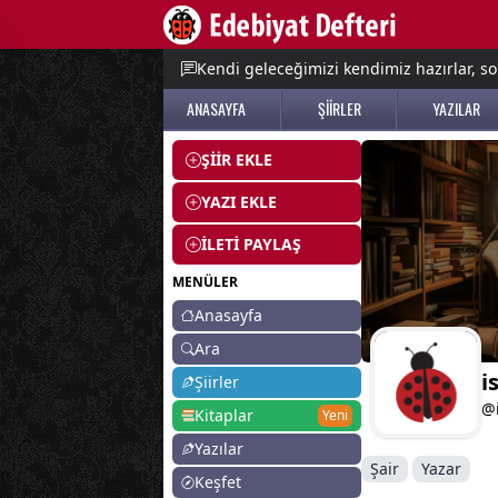
e menu
Kendi geleceğimizi kendimiz hazırlar, so
ANASAYFA
ŞİİRLER
YAZILAR
ŞİİR EKLE
YAZI EKLE
İLETİ PAYLAŞ
MENÜLER
Anasayfa
Ara
i
Şiirler
@i
Kitaplar
Yeni
Yazılar
Şair
Yazar
Keşfet