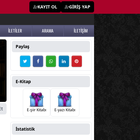
KAYIT OL
GİRİŞ YAP
İLETİLER
ARAMA
İLETİŞİM
Paylaş
E-Kitap
Et
E-şiir Kitabı
E-yazı Kitabı
İstatistik