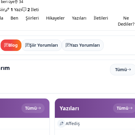
 beri üye
34
iir
1
Yazı
2
İleti
da
Ben
Şiirleri
Hikayeler
Yazıları
İletileri
Ne
Dediler?
Blog
Şiir Yorumları
Yazı Yorumları
arım
Tümü
Yazıları
Tümü
Tümü
Affediş