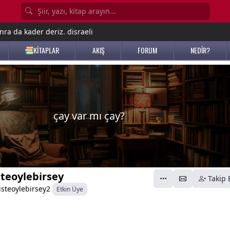
nra da kader deriz. disraeli
KİTAPLAR
AKIŞ
FORUM
NEDİR?
çay var mı çay?
steoylebirsey
Takip 
steoylebirsey2
Etkin Üye