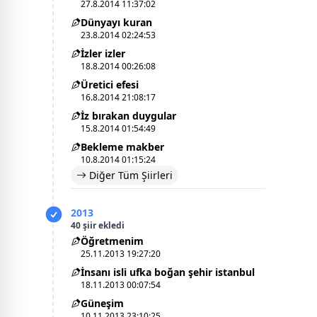
27.8.2014 11:37:02
Dünyayı kuran
23.8.2014 02:24:53
İzler izler
18.8.2014 00:26:08
Üretici efesi
16.8.2014 21:08:17
İz bırakan duygular
15.8.2014 01:54:49
Bekleme makber
10.8.2014 01:15:24
Diğer Tüm Şiirleri
2013
40 şiir ekledi
Öğretmenim
25.11.2013 19:27:20
İnsanı isli ufka boğan şehir istanbul
18.11.2013 00:07:54
Güneşim
10.11.2013 23:10:25