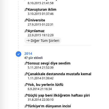
8.10.2015 21:41:58
Kavuşturan iklim
3.10.2015 01:37:46
Üniversite
27.9.2015 01:22:31
Ayrılamaz
22.9.2015 19:12:29
Diğer Tüm Şiirleri
2014
47 şiir ekledi
Sonsuz sevgi diye sevdim
5.11.2014 21:52:39
Çanakkale destanında mustafa kemal
1.11.2014 01:39:42
Yok, bu yerlerin lütfü
6.9.2014 21:16:34
Güçlü yap beni ilköğretm haftası şiiri
31.8.2014 22:30:10
Türkiye'm dünyanın incisi