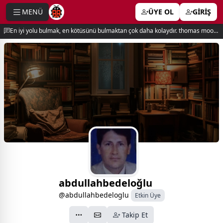
MENÜ
ÜYE OL
GİRİŞ
e menu
En iyi yolu bulmak, en kötüsünü bulmaktan çok daha kolaydır. thomas moore
abdullahbedeloğlu
@abdullahbedeloglu
Etkin Üye
Takip Et