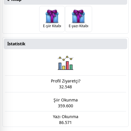
E-şiir Kitabı
E-yazı Kitabı
İstatistik
Profil Ziyaretçi?
32.548
Şiir Okunma
359.600
Yazı Okunma
86.571