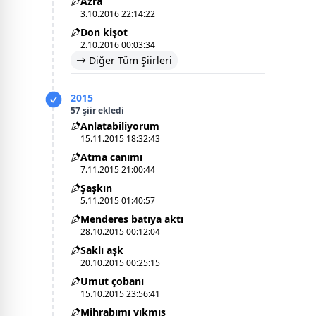
Azra
3.10.2016 22:14:22
Don kişot
2.10.2016 00:03:34
Diğer Tüm Şiirleri
2015
57 şiir ekledi
Anlatabiliyorum
15.11.2015 18:32:43
Atma canımı
7.11.2015 21:00:44
Şaşkın
5.11.2015 01:40:57
Menderes batıya aktı
28.10.2015 00:12:04
Saklı aşk
20.10.2015 00:25:15
Umut çobanı
15.10.2015 23:56:41
Mihrabımı yıkmış