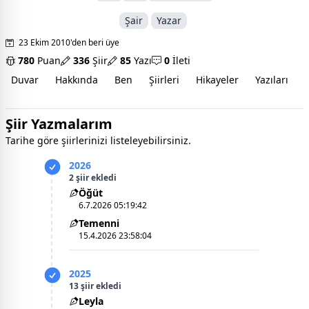
Şair
Yazar
23 Ekim 2010'den beri üye
780
Puan
336
Şiir
85
Yazı
0
İleti
Duvar
Hakkında
Ben
Şiirleri
Hikayeler
Yazıları
İ
Şiir Yazmalarım
Tarihe göre şiirlerinizi listeleyebilirsiniz.
2026
2 şiir ekledi
Öğüt
6.7.2026 05:19:42
Temenni
15.4.2026 23:58:04
2025
13 şiir ekledi
Leyla