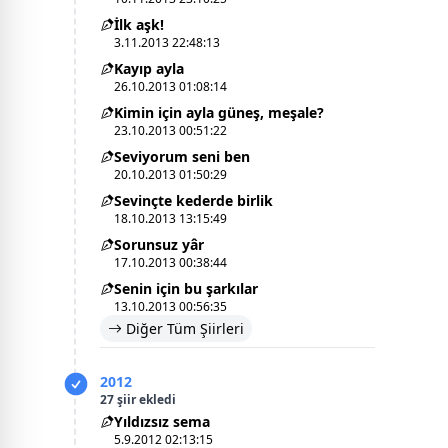
İlk aşk!
3.11.2013 22:48:13
Kayıp ayla
26.10.2013 01:08:14
Kimin için ayla güneş, meşale?
23.10.2013 00:51:22
Seviyorum seni ben
20.10.2013 01:50:29
Sevinçte kederde birlik
18.10.2013 13:15:49
Sorunsuz yâr
17.10.2013 00:38:44
Senin için bu şarkılar
13.10.2013 00:56:35
Diğer Tüm Şiirleri
2012
27 şiir ekledi
Yıldızsız sema
5.9.2012 02:13:15