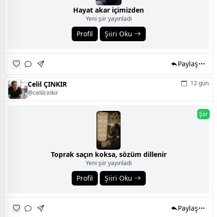
Hayat akar içimizden
Yeni şiir yayınladı
Profil
Şiiri Oku
Paylaş
12 gün
Celil ÇINKIR
@celilcinkir
Şiir
Toprak saçın koksa, sözüm dillenir
Yeni şiir yayınladı
Profil
Şiiri Oku
Paylaş