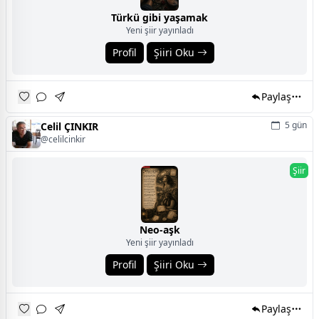
Türkü gibi yaşamak
Yeni şiir yayınladı
Profil
Şiiri Oku
Paylaş
5 gün
Celil ÇINKIR
@celilcinkir
Şiir
Neo-aşk
Yeni şiir yayınladı
Profil
Şiiri Oku
Paylaş