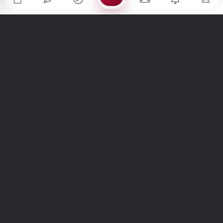
Türkiye'nin en büyük kültür sanat platformu
MENÜLER
Anasayfa
Keşfet
Şiirler
Hikayeler
Yazılar
İletiler
Forum
Nedir?
Ara
SİTE
Hakkımızda