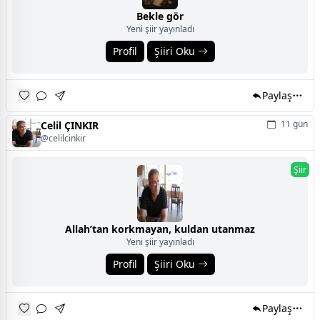
Bekle gör
Yeni şiir yayınladı
Profil
Şiiri Oku
Paylaş
11 gün
Celil ÇINKIR
@celilcinkir
Şiir
Allah’tan korkmayan, kuldan utanmaz
Yeni şiir yayınladı
Profil
Şiiri Oku
Paylaş