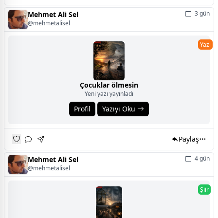
3 gün
Mehmet Ali Sel
@mehmetalisel
Yazı
Çocuklar ölmesin
Yeni yazı yayınladı
Profil
Yazıyı Oku
Paylaş
4 gün
Mehmet Ali Sel
@mehmetalisel
Şiir