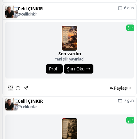
6 gün
Celil ÇINKIR
@celilcinkir
Şiir
Sen vardın
Yeni şiir yayınladı
Profil
Şiiri Oku
Paylaş
7 gün
Celil ÇINKIR
@celilcinkir
Şiir