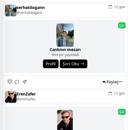
12 gün
serhatdogann
@serhatdogann
Şiir
Canlının mezarı
Yeni şiir yayınladı
Profil
Şiiri Oku
Paylaş
12 gün
ErenZafer
@erenzafer
Şiir