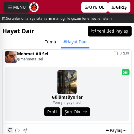
MENÜ
ÜYE OL
GİRİŞ
e menu
Sorunlar onları yaratanların mantığı ile çözümlenemez. einstein
Hayat Dair
Yeni İleti Paylaş
Tümü
#Hayat Dair
3 gün
Mehmet Ali Sel
@mehmetalisel
Şiir
Gülümsüyorlar
Yeni şiir yayınladı
Profil
Şiiri Oku
Paylaş