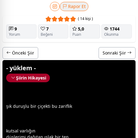
Rapor Et
( 14 kişi )
9
7
5,0
1744
Yorum
Beğeni
Puan
Okunma
Önceki Şiir
Sonraki Şiir
- yüklem -
Şiirin Hikayesi
şık duruşlu bir
çiçek
ti bu zariflik
kutsal varlığın
düşlerimi dağıtan ıslak bir ten