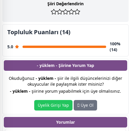
Şiiri Değerlendirin
Topluluk Puanları (14)
100%
5.0
(14)
- yüklem - Şiirine
Yorum Yap
Okuduğunuz
- yüklem -
şiir ile ilgili düşüncelerinizi diğer
okuyucular ile paylaşmak ister misiniz?
- yüklem -
şiirine yorum yapabilmek için üye olmalısınız.
Üyelik Girişi Yap
Üye Ol
Yorumlar