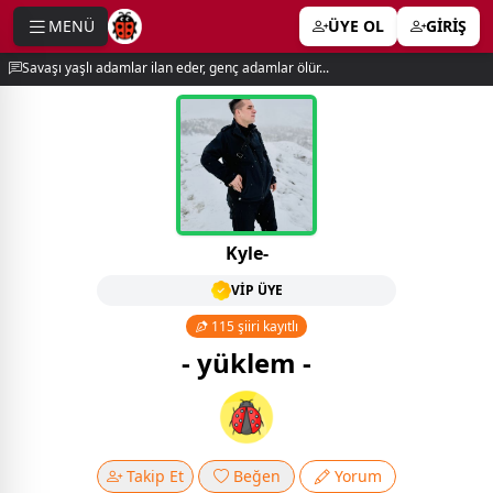
MENÜ
ÜYE OL
GİRİŞ
e menu
Savaşı yaşlı adamlar ilan eder, genç adamlar ölür...
Kyle-
VİP ÜYE
115 şiiri kayıtlı
- yüklem -
Takip Et
Beğen
Yorum