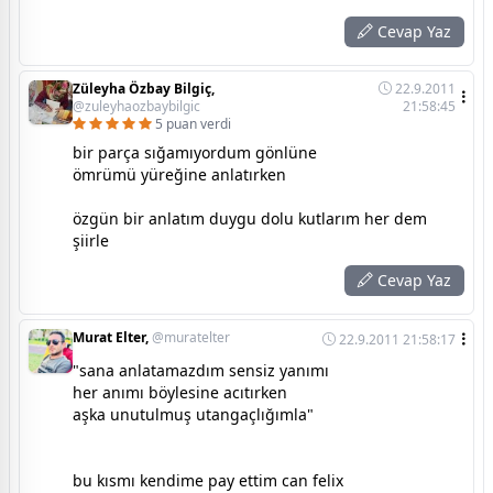
Cevap Yaz
Züleyha Özbay Bilgiç,
22.9.2011
@zuleyhaozbaybilgic
21:58:45
5 puan verdi
bir parça sığamıyordum gönlüne
ömrümü yüreğine anlatırken
özgün bir anlatım duygu dolu kutlarım her dem
şiirle
Cevap Yaz
Murat Elter,
@muratelter
22.9.2011 21:58:17
"sana anlatamazdım sensiz yanımı
her anımı böylesine acıtırken
aşka unutulmuş utangaçlığımla"
bu kısmı kendime pay ettim can felix