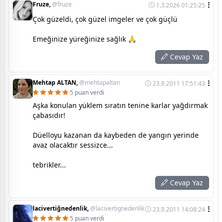
Fruze,
@fruze
1.3.2026 01:25:25
Çok güzeldi, çok güzel imgeler ve çok güçlü
Emeğinize yüreğinize sağlık 🙏
Cevap Yaz
Mehtap ALTAN,
@mehtapaltan
23.9.2011 17:51:43
5 puan verdi
Aşka konulan yüklem sıratın tenine karlar yağdırmak
çabasıdır!
Düelloyu kazanan da kaybeden de yangın yerinde
avaz olacaktır sessizce...
tebrikler...
Cevap Yaz
lacivertiğnedenlik,
@lacivertignedenlik
23.9.2011 14:08:24
5 puan verdi