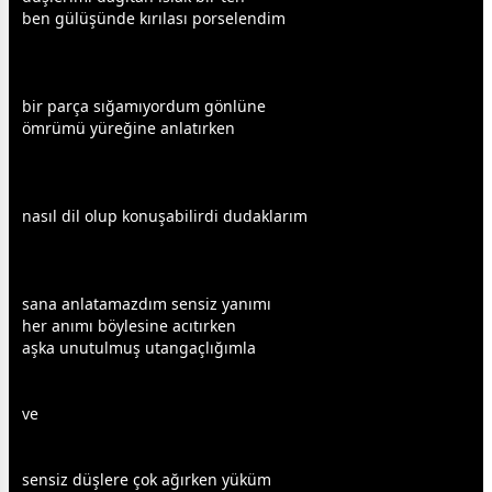
ben
gül
üşünde kırılası porselendim
bir parça sığamıyordum gönlüne
ömrümü yüreğine anlatırken
nasıl dil olup konuşabilirdi dudaklarım
sana anlatamazdım sensiz yanımı
her anımı böylesine acıtırken
aşk
a unutulmuş utangaçlığımla
ve
sensiz düşlere çok ağırken yüküm