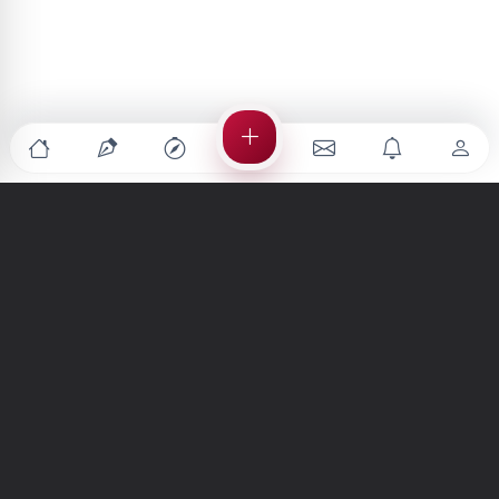
Türkiye'nin en büyük kültür sanat platformu
MENÜLER
Anasayfa
Keşfet
Şiirler
Hikayeler
Yazılar
İletiler