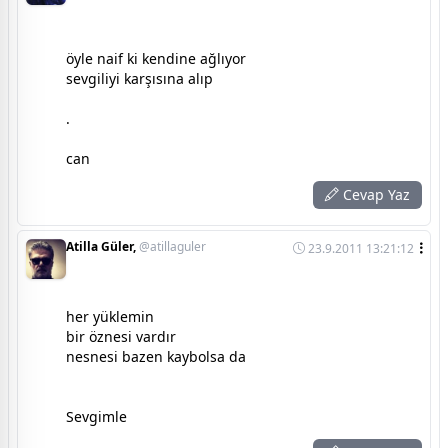
öyle naif ki kendine ağlıyor
sevgiliyi karşısına alıp
.
can
Cevap Yaz
Atilla Güler,
@atillaguler
23.9.2011 13:21:12
her yüklemin
bir öznesi vardır
nesnesi bazen kaybolsa da
Sevgimle