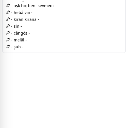
- aşk hiç beni sevmedi -
- hebâ vııı -
- kıran kırana -
- sin -
- cângöz -
- melâl -
- şuh -