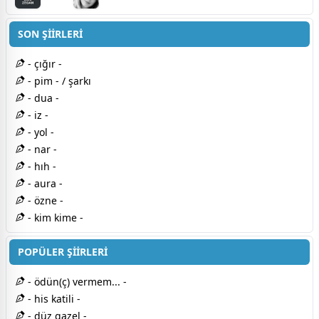
SON ŞİİRLERİ
- çığır -
- pim - / şarkı
- dua -
- iz -
- yol -
- nar -
- hıh -
- aura -
- özne -
- kim kime -
POPÜLER ŞİİRLERİ
- ödün(ç) vermem... -
- his katili -
- düz gazel -