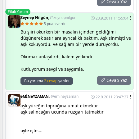
Cevap Yaz
Etkili Yorum
Zeynep Nilgün,
@zeynepnilgun
23.9.2011 11:55:04
5 puan verdi
Bu şiiri okurken bir masalın içinden geldiğimi
düşünerek satırlara ayrıcalıklı baktım. Aşk sinmişti ve
aşk kokuyordu. Ve sağlam bir yerde duruyordu.
Okumak anlaşılırdı, kalem yetkindi.
Kutluyorum sevgi ve saygımla.
Cevap Yaz
Bu yoruma
2 cevap
yazıldı
eMİNeYZAMAN,
@emineyzaman
22.9.2011 23:47:27
aşk yüreğin toprağına umut ekmektir
aşk salıncağın ucunda rüzgarı tatmaktır
öyle işte....