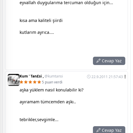
eyvallah duygularıma tercuman olduğun için...
kısa ama kaliteli şiirdi
kutlarım ayrıca....
Cevap Yaz
Kum ' Tan£si ,
@kumtansi
22.9.2011 21:57:43
5 puan verdi
aşka yüklem nasıl konulabilir ki?
ayıramam tümcemden aşkı..
tebrikler,sevgimle...
Cevap Yaz