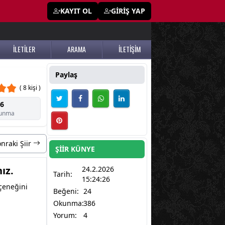
KAYIT OL
GİRİŞ YAP
İLETİLER
ARAMA
İLETİŞİM
Paylaş
( 8 kişi )
6
unma
nraki Şiir
ŞİİR KÜNYE
ız.
24.2.2026
Tarih:
15:24:26
eçeneğini
Beğeni:
24
Okunma:
386
Yorum:
4