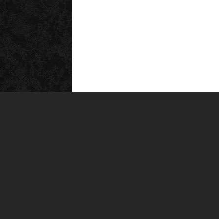
MEN
Anas
Türkiye'nin en büyük kültür sanat
Şiirl
platformu
Yazı
For
Ara