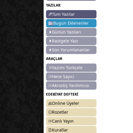
YAZILAR
Tüm Yazılar
Bugün Eklenenler
Günün Yazıları
Rastgele Yazı
Son Yorumlananlar
ARAÇLAR
Yazımı Türkçele
Hece Sayıcı
Akrostiş Yardımcısı
EDEBİYAT DEFTERİ
Online Üyeler
Rozetler
Canlı Yayın
Kurallar