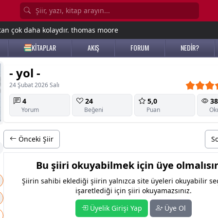
tan çok daha kolaydır. thomas moore
KİTAPLAR
AKIŞ
FORUM
NEDİR?
- yol -
24 Şubat 2026 Salı
4
24
5,0
38
Yorum
Beğeni
Puan
Ok
Önceki Şiir
So
Bu şiiri okuyabilmek için üye olmalısın
Şiirin sahibi eklediği şiirin yalnızca site üyeleri okuyabilir s
işaretlediği için şiiri okuyamazsınız.
Üyelik Girişi Yap
Üye Ol