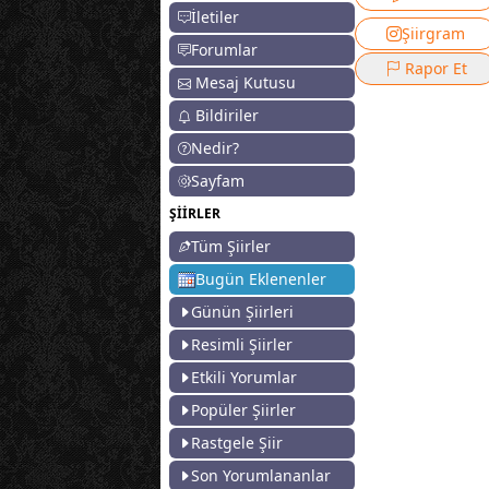
İletiler
Şiirgram
Forumlar
Rapor Et
Mesaj Kutusu
Bildiriler
Nedir?
Sayfam
ŞİİRLER
Tüm Şiirler
Bugün Eklenenler
Günün Şiirleri
Resimli Şiirler
Etkili Yorumlar
Popüler Şiirler
Rastgele Şiir
Son Yorumlananlar