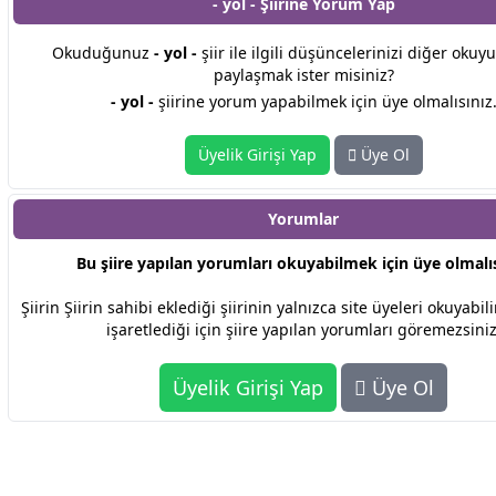
- yol - Şiirine
Yorum Yap
Okuduğunuz
- yol -
şiir ile ilgili düşüncelerinizi diğer okuyu
paylaşmak ister misiniz?
- yol -
şiirine yorum yapabilmek için üye olmalısınız
Üyelik Girişi Yap
Üye Ol
Yorumlar
Bu şiire yapılan yorumları okuyabilmek için üye olmalıs
Şiirin Şiirin sahibi eklediği şiirinin yalnızca site üyeleri okuyabi
işaretlediği için şiire yapılan yorumları göremezsiniz
Üyelik Girişi Yap
Üye Ol