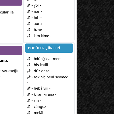
- yol -
- nar -
cular ile
- hıh -
.
- aura -
- özne -
- kim kime -
POPÜLER ŞİİRLERİ
- ödün(ç) vermem... -
ınız.
- his katili -
lir seçeneğini
- düz gazel -
.
- aşk hiç beni sevmedi
-
- hebâ vııı -
- kıran kırana -
- sin -
- cângöz -
- melâl -