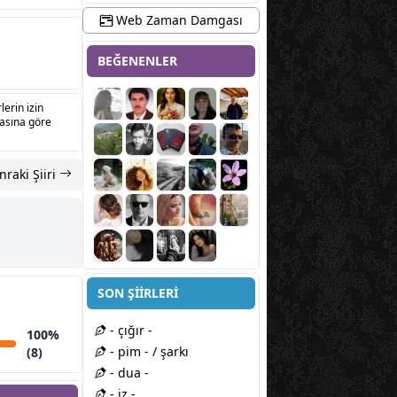
Web Zaman Damgası
BEĞENENLER
lerin izin
sasına göre
nraki Şiiri
SON ŞİİRLERİ
- çığır -
100%
- pim - / şarkı
(8)
- dua -
- iz -