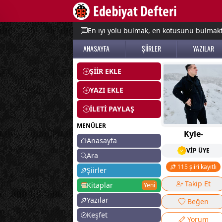
e menu
En iyi yolu bulmak, en kötüsünü bulmak
ANASAYFA
ŞİİRLER
YAZILAR
ŞİİR EKLE
YAZI EKLE
İLETİ PAYLAŞ
MENÜLER
Kyle-
Anasayfa
VİP ÜYE
Ara
115 şiiri kayıtlı
Şiirler
Takip Et
Kitaplar
Yeni
Yazılar
Beğen
Keşfet
Yorum