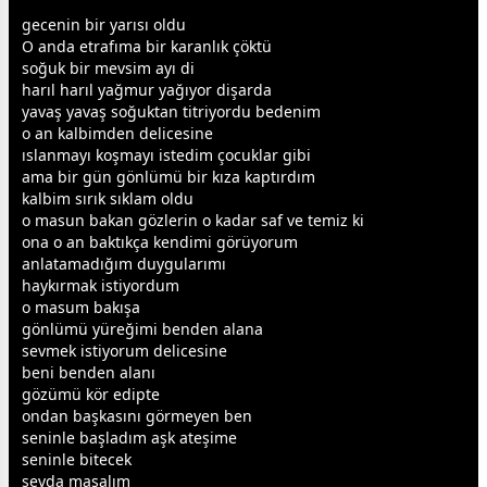
gece
nin bir yarısı oldu
O anda etrafıma bir karanlık çöktü
soğuk bir mevsim ayı di
harıl harıl
yağmur
yağıyor dişarda
yavaş yavaş soğuktan titriyordu bedenim
o an kalbimden delicesine
ıslanmayı koşmayı istedim
çocuk
lar gibi
ama bir gün gönlümü bir kıza kaptırdım
kalbim sırık sıklam oldu
o masun bakan gözlerin o kadar saf ve temiz ki
ona o an baktıkça kendimi görüyorum
anlatamadığım duygularımı
haykırmak istiyordum
o masum bakışa
gönlümü yüreğimi benden alana
sevmek istiyorum delicesine
beni benden alanı
gözümü kör edipte
ondan b
aşk
asını görmeyen ben
seninle başladım
aşk
ateşime
seninle bitecek
sevda
masalım