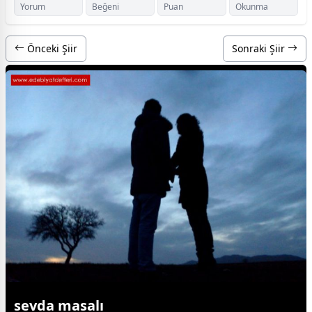
Yorum
Beğeni
Puan
Okunma
Önceki Şiir
Sonraki Şiir
sevda masalı