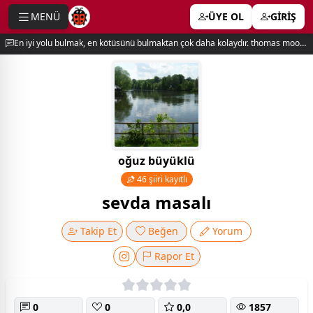
MENÜ
ÜYE OL
GİRİŞ
e menu
En iyi yolu bulmak, en kötüsünü bulmaktan çok daha kolaydır. thomas moore
oğuz büyüklü
46 şiiri kayıtlı
sevda masalı
Takip Et
Beğen
Yorum
Rapor Et
0
0
0,0
1857