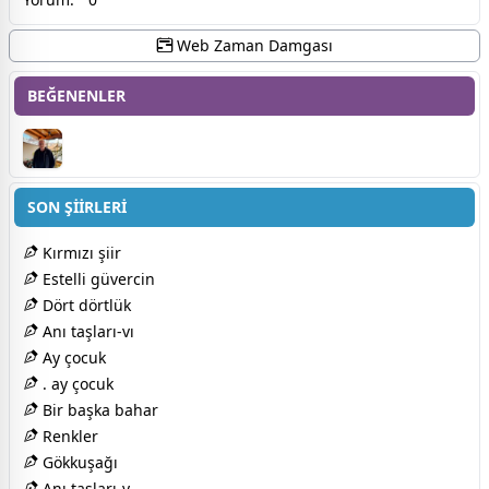
Web Zaman Damgası
BEĞENENLER
SON ŞİİRLERİ
Kırmızı şiir
Estelli güvercin
Dört dörtlük
Anı taşları-vı
Ay çocuk
. ay çocuk
Bir başka bahar
Renkler
Gökkuşağı
Anı taşları-v