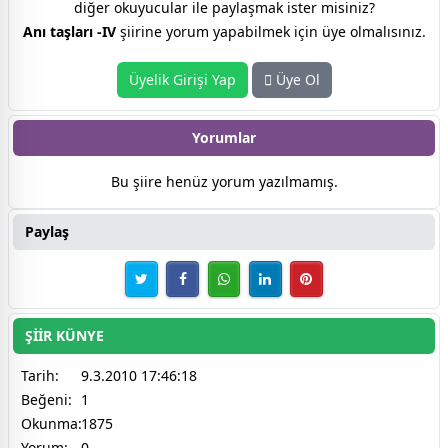
diğer okuyucular ile paylaşmak ister misiniz?
Anı taşları -IV
şiirine yorum yapabilmek için üye olmalısınız.
Üyelik Girişi Yap
Üye Ol
Yorumlar
Bu şiire henüz yorum yazılmamış.
Paylaş
ŞİİR KÜNYE
Tarih:
9.3.2010 17:46:18
Beğeni:
1
Okunma:
1875
Yorum:
0