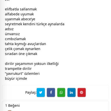
elifba’da sallanmak
alfabede uyumak
uyanmak abece’ye
seyretmek kendini türkçe aynalarda
adsız
ünvansız
cımbızlamak
tahta kıymığı avuçlardan
çelik çomak oynarken
sıradan öne çıkmak
dirilir yaşamımın yoksun ilkelliği
trampette dirilir
“yavrukurt”
özlem
leri
büyür içimde
Paylaş:
1 Beğeni