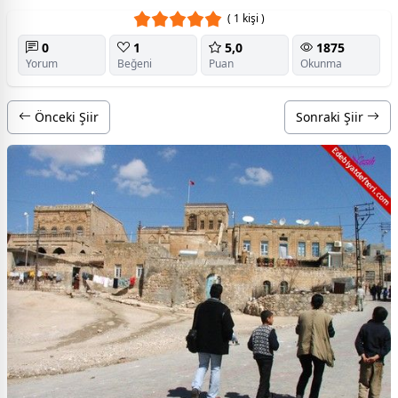
( 1 kişi )
0
1
5,0
1875
Yorum
Beğeni
Puan
Okunma
Önceki Şiir
Sonraki Şiir