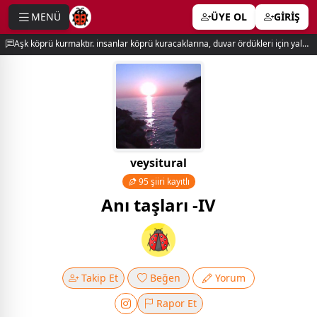
MENÜ
ÜYE OL
GİRİŞ
e menu
Aşk köprü kurmaktır. insanlar köprü kuracaklarına, duvar ördükleri için yalnız kalırlar. newton
veysitural
95 şiiri kayıtlı
Anı taşları -IV
Takip Et
Beğen
Yorum
Rapor Et