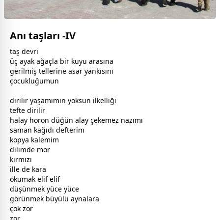
Anı taşları -IV
taş devri
üç ayak ağaçla bir kuyu arasına
gerilmiş tellerine asar yankısını
çocuk
luğumun
dirilir yaşamımın yoksun ilkelliği
tefte dirilir
halay horon düğün alay çekemez nazımı
saman kağıdı defterim
kopya kalemim
dilimde
mor
kırmızı
ille de kara
okumak elif elif
düşünmek yüce yüce
görünmek büyülü aynalara
çok zor
zor