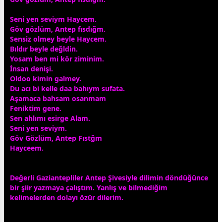
Seni yen seviym Haycem.
Göv gözlüm, Antep fısdığm.
Sensiz olmey beyle Haycem.
Bıldır beyle değldin.
Yosam ben mi kör ziminim.
İnsan denişi.
Oldoo kimin galmey.
Du acı bi kelle daa bahıym sufata.
Aşamaca bahsam osanmam
Feniktim gene.
Sen ahlımı esirge Alam.
Seni yen seviym.
Göv Gözlüm, Antep Fıstğm
Hayceem.
Değerli Gaziantepliler Antep Şivesiyle dilimin döndüğünce
bir şiir yazmaya çalıştım. Yanlış ve bilmediğim
kelimelerden dolayı özür dilerim.