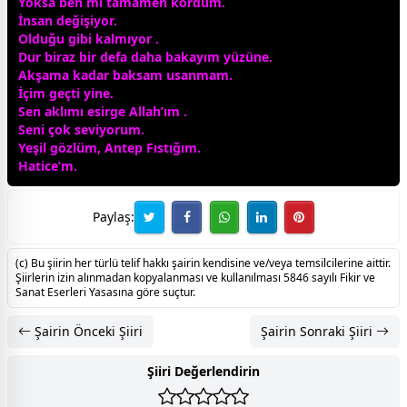
Yoksa ben mi tamamen kördüm.
İnsan değişiyor.
Olduğu gibi kalmıyor .
Dur biraz bir defa daha bakayım yüzüne.
Akşama kadar baksam usanmam.
İçim geçti yine.
Sen aklımı esirge
Allah
’ım .
Seni çok seviyorum.
Yeşil gözlüm, Antep Fıstığım.
Hatice’m.
Paylaş:
(c) Bu şiirin her türlü telif hakkı şairin kendisine ve/veya temsilcilerine aittir.
Şiirlerin izin alınmadan kopyalanması ve kullanılması 5846 sayılı Fikir ve
Sanat Eserleri Yasasına göre suçtur.
Şairin Önceki Şiiri
Şairin Sonraki Şiiri
Şiiri Değerlendirin