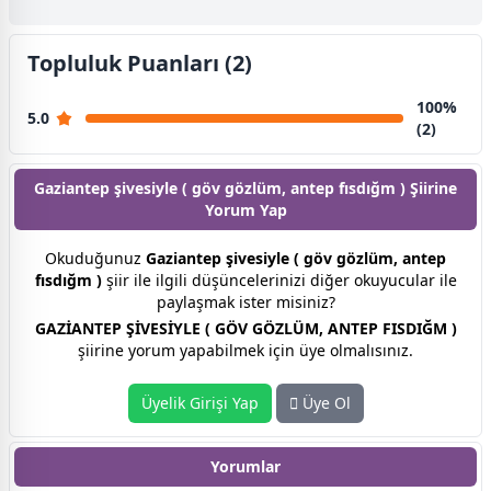
Topluluk Puanları (2)
100%
5.0
(2)
Gaziantep şivesiyle ( göv gözlüm, antep fısdığm ) Şiirine
Yorum Yap
Okuduğunuz
Gaziantep şivesiyle ( göv gözlüm, antep
fısdığm )
şiir ile ilgili düşüncelerinizi diğer okuyucular ile
paylaşmak ister misiniz?
GAZİANTEP ŞİVESİYLE ( GÖV GÖZLÜM, ANTEP FISDIĞM )
şiirine yorum yapabilmek için üye olmalısınız.
Üyelik Girişi Yap
Üye Ol
Yorumlar