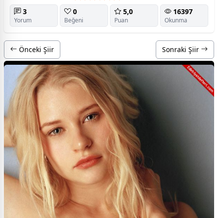
3
0
5,0
16397
Yorum
Beğeni
Puan
Okunma
Önceki Şiir
Sonraki Şiir