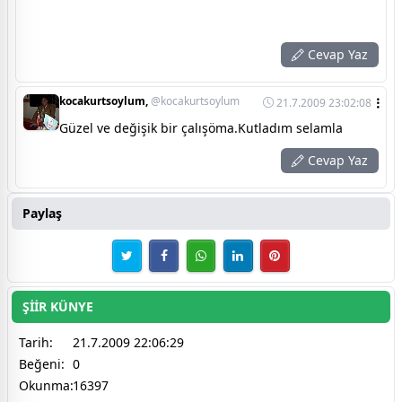
Cevap Yaz
kocakurtsoylum,
@kocakurtsoylum
21.7.2009 23:02:08
Güzel ve değişik bir çalışöma.Kutladım selamla
Cevap Yaz
Paylaş
ŞİİR KÜNYE
Tarih:
21.7.2009 22:06:29
Beğeni:
0
Okunma:
16397