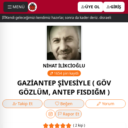
MENÜ
ÜYE OL
GİRİŞ
e menu
Kendi geleceğimizi kendimiz hazırlar, sonra da kader deriz. disraeli
NİHAT İLİKCİOĞLU
1654 şiiri kayıtlı
GAZİANTEP ŞİVESİYLE ( GÖV
GÖZLÜM, ANTEP FISDIĞM )
Takip Et
Beğen
Yorum
Rapor Et
( 2 kişi )