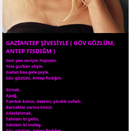
GAZİANTEP ŞİVESİYLE ( GÖV GÖZLÜM,
ANTEP FISDIĞM )
Seni yen seviym Haycem.
Yola gurban oliym.
Gadan baa gele şeyle.
Göv gözlüm, Antep fısdığm.
Gırnak,
Apağ,
Pambık kimin, deermi, şıkıdık sufatlı.
Barnaklar sarma kimin.
Gılavlanmak,
Sahılam bi gelin,
Sahılam bi meleg.
Göv gözlüm, Antep fısdığm.