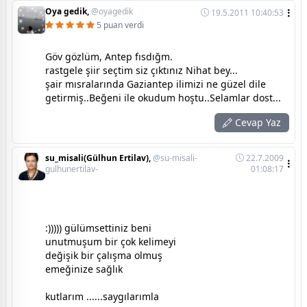
Oya gedik,
@oyagedik
19.5.2011 10:40:53
5 puan verdi
Göv gözlüm, Antep fısdığm.
rastgele şiir seçtim siz çıktınız Nihat bey...
şair mısralarında Gaziantep ilimizi ne güzel dile
getirmiş..Beğeni ile okudum hoştu..Selamlar dost...
Cevap Yaz
su_misali(Gülhun Ertilav),
@su-misali-
22.7.2009
gulhunertilav-
01:08:17
:))))) gülümsettiniz beni
unutmuşum bir çok kelimeyi
değişik bir çalışma olmuş
emeğinize sağlık
kutlarım ......saygılarımla