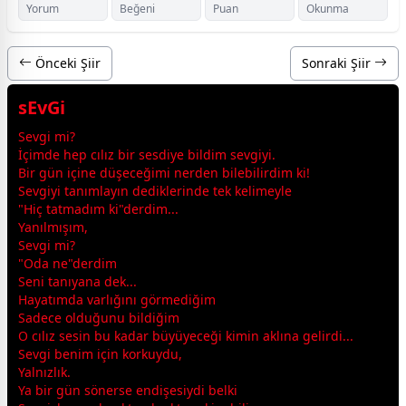
Yorum
Beğeni
Puan
Okunma
Önceki Şiir
Sonraki Şiir
sEvGi
Sevgi mi?
İçimde hep cılız bir sesdiye bildim
sevgi
yi.
Bir gün içine düşeceğimi nerden bilebilirdim ki!
Sevgiyi tanımlayın dediklerinde tek kelimeyle
"Hiç tatmadım ki"derdim...
Yanılmışım,
Sevgi mi?
"Oda ne"derdim
Seni tanıyana dek...
Hayatımda varlığını görmediğim
Sadece olduğunu bildiğim
O cılız sesin bu kadar büyüyeceği kimin aklına gelirdi...
Sevgi benim için korkuydu,
Yalnızlık.
Ya bir gün sönerse endişesiydi belki