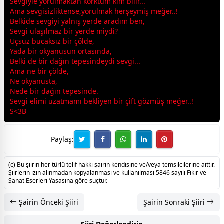
Sevgiyle yorulmaktan korktum kim bilir...
Ama
sevgi
sizliktense,yorulmak herşeymiş meğer..!
Belkide
sevgi
yi yalnış yerde aradım ben,
Sevgi ulaşılmaz bir yerde miydi?
Uçsuz bucaksız bir çölde,
Yada bir okyanusun ortasında,
Belki de bir dağın tepesindeydi
sevgi
...
Ama ne bir çölde,
Ne okyanusta,
Nede bir dağın tepesinde.
Sevgi elimi uzatmamı bekliyen bir çift gözmüş meğer..!
S<3B
Paylaş:
(c) Bu şiirin her türlü telif hakkı şairin kendisine ve/veya temsilcilerine aittir.
Şiirlerin izin alınmadan kopyalanması ve kullanılması 5846 sayılı Fikir ve
Sanat Eserleri Yasasına göre suçtur.
Şairin Önceki Şiiri
Şairin Sonraki Şiiri