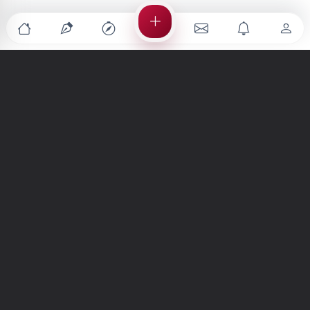
Türkiye'nin en büyük kültür sanat platformu
MENÜLER
Anasayfa
Keşfet
Şiirler
Hikayeler
Yazılar
İletiler
Forum
Nedir?
Ara
SİTE