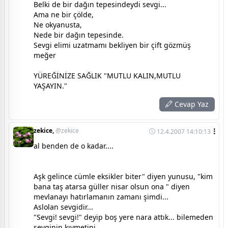
Belki de bir dağın tepesindeydi sevgi...
Ama ne bir çölde,
Ne okyanusta,
Nede bir dağın tepesinde.
Sevgi elimi uzatmamı bekliyen bir çift gözmüş
meğer
YÜREĞİNİZE SAĞLIK "MUTLU KALIN,MUTLU
YAŞAYIN."
Cevap Yaz
zekice,
@zekice
12.4.2007 14:10:13
al benden de o kadar....
Aşk gelince cümle eksikler biter" diyen yunusu, "kim
bana taş atarsa güller nisar olsun ona " diyen
mevlanayı hatırlamanın zamanı şimdi...
Aslolan sevgidir...
"Sevgi! sevgi!" deyip boş yere nara attık... bilemeden
sevginin kıymetini...