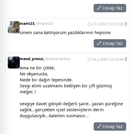
Cevap Yaz
mami23,
@mami23
27.3.2007 01:50:28
sinem sana katılıyorum yazdıklarının hepsine
Cevap Yaz
masal_prensi,
@masal-prensi
26.3.2007 22:52:46
Ama ne bir çölde,
Ne okyanusta,
Nede bir dağın tepesinde.
Sevgi elimi uzatmamı bekliyen bir çift gözmüş
meğer..!
sevgiye davet gibiydi değerli şaire...yazan yüreğine
sağlık...gerçekten içsel seslenişlerin derin
duygulasıydı...kalemin susmasın...
Cevap Yaz