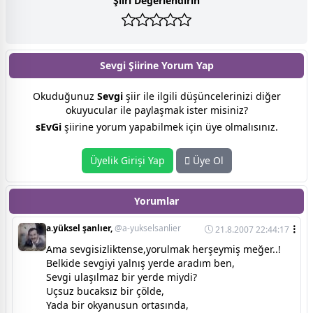
Şiiri Değerlendirin
Sevgi Şiirine
Yorum Yap
Okuduğunuz
Sevgi
şiir ile ilgili düşüncelerinizi diğer
okuyucular ile paylaşmak ister misiniz?
sEvGi
şiirine yorum yapabilmek için üye olmalısınız.
Üyelik Girişi Yap
Üye Ol
Yorumlar
a.yüksel şanlıer,
@a-yukselsanlier
21.8.2007 22:44:17
Ama sevgisizliktense,yorulmak herşeymiş meğer..!
Belkide sevgiyi yalnış yerde aradım ben,
Sevgi ulaşılmaz bir yerde miydi?
Uçsuz bucaksız bir çölde,
Yada bir okyanusun ortasında,