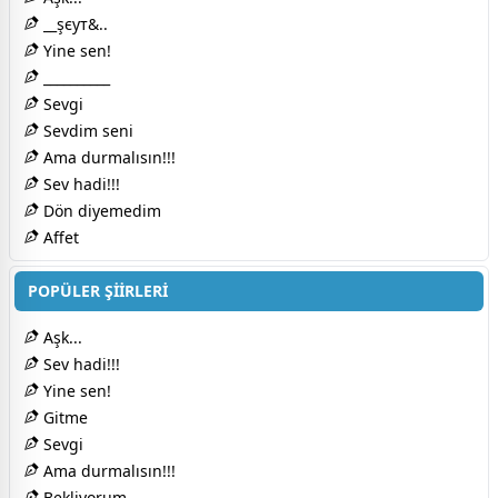
__şєут&..
Yine sen!
__________
Sevgi
Sevdim seni
Ama durmalısın!!!
Sev hadi!!!
Dön diyemedim
Affet
POPÜLER ŞİİRLERİ
Aşk...
Sev hadi!!!
Yine sen!
Gitme
Sevgi
Ama durmalısın!!!
Bekliyorum