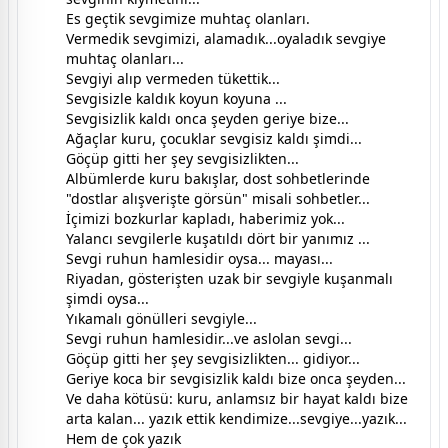
Es geçtik sevgimize muhtaç olanları.
Vermedik sevgimizi, alamadık...oyaladık sevgiye
muhtaç olanları...
Sevgiyi alıp vermeden tükettik...
Sevgisizle kaldık koyun koyuna ...
Sevgisizlik kaldı onca şeyden geriye bize...
Ağaçlar kuru, çocuklar sevgisiz kaldı şimdi...
Göçüp gitti her şey sevgisizlikten...
Albümlerde kuru bakışlar, dost sohbetlerinde
"dostlar alışverişte görsün" misali sohbetler...
İçimizi bozkurlar kapladı, haberimiz yok...
Yalancı sevgilerle kuşatıldı dört bir yanımız ...
Sevgi ruhun hamlesidir oysa... mayası...
Riyadan, gösterişten uzak bir sevgiyle kuşanmalı
şimdi oysa...
Yıkamalı gönülleri sevgiyle...
Sevgi ruhun hamlesidir...ve aslolan sevgi...
Göçüp gitti her şey sevgisizlikten... gidiyor...
Geriye koca bir sevgisizlik kaldı bize onca şeyden...
Ve daha kötüsü: kuru, anlamsız bir hayat kaldı bize
arta kalan... yazık ettik kendimize...sevgiye...yazık...
Hem de çok yazık