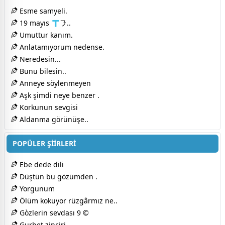
Esme samyeli.
19 mayıs 🇹㇋..
Umuttur kanım.
Anlatamıyorum nedense.
Neredesin...
Bunu bilesin..
Anneye söylenmeyen
Aşk şimdi neye benzer .
Korkunun sevgisi
Aldanma görünüşe..
POPÜLER ŞİİRLERİ
Ebe dede dili
Düştün bu gözümden .
Yorgunum
Ölüm kokuyor rüzgârmız ne..
Gòzlerin sevdası 9 ©
Gurbet zinciri