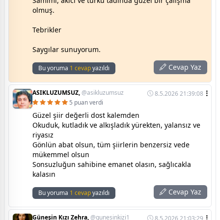
Samimi, akıcı ve türkü tadında güzel bir çalışma
olmuş.
Tebrikler
Saygılar sunuyorum.
Cevap Yaz
Bu yoruma
1 cevap
yazıldı
ASIKLUZUMSUZ,
@asikluzumsuz
8.5.2026 21:39:08
5 puan verdi
Güzel şiir değerli dost kalemden
Okuduk, kutladık ve alkışladık yürekten, yalansız ve
riyasız
Gönlün abat olsun, tüm şiirlerin benzersiz vede
mükemmel olsun
Sonsuzluğun sahibine emanet olasın, sağlıcakla
kalasın
Cevap Yaz
Bu yoruma
1 cevap
yazıldı
Güneşin Kızı Zehra,
@gunesinkizi1
8.5.2026 21:03:29