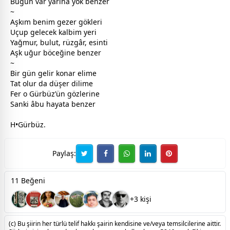
Bugün var yarına yok benzer
~
Aşkım benim gezer gökleri
Uçup gelecek kalbim yeri
Yağmur,
bulut
, rüzgâr, esinti
Aşk uğur böceğine benzer
~
Bir gün gelir konar elime
Tat olur da düşer dilime
Fer o Gürbüz’ün gözlerine
Sanki âbu hayata benzer
H•Gürbüz.
Paylaş:
11 Beğeni
+3 kişi
(c) Bu şiirin her türlü telif hakkı şairin kendisine ve/veya temsilcilerine aittir.