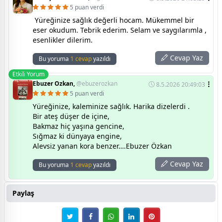
5 puan verdi
Yüreğinize sağlık değerli hocam. Mükemmel bir
eser okudum. Tebrik ederim. Selam ve saygılarımla ,
esenlikler dilerim.
Cevap Yaz
Bu yoruma
1 cevap
yazıldı
Etkili Yorum
Ebuzer Ozkan,
@ebuzerozkan
8.5.2026 20:49:03
5 puan verdi
Yüreğinize, kaleminize sağlık. Harika dizelerdi .
Bir ateş düşer de içine,
Bakmaz hiç yaşına gencine,
Sığmaz ki dünyaya engine,
Alevsiz yanan kora benzer….Ebuzer Özkan
Cevap Yaz
Bu yoruma
1 cevap
yazıldı
Paylaş