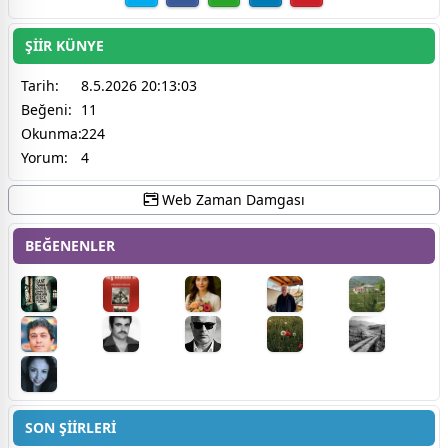
ŞİİR KÜNYE
Tarih:
8.5.2026 20:13:03
Beğeni:
11
Okunma:
224
Yorum:
4
Web Zaman Damgası
BEĞENENLER
SON ŞİİRLERİ