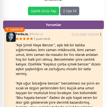
Üyelik Girişi Yap
Üye Ol
Yorumlar
Sabitlendi
Ferda,ca,
@ferda-ca
9.5.2026 14:52:55
5 puan verdi
“Aşk Şimdi Neye Benzer”, aşkı tek bir kalıba
sığdırmadan; kimi zaman imkânsızlık, kimi zaman
umut, kimi zaman da masalsı bir his olarak anlatan
hoş bir halk şiiri olmuş. Benzetmeler şiire canlılık
katıyor. Özellikle “Kaşıksız çorba içmek benzer” dizesi
aşkın şaşkınlığını ve zorluğunu mizahi bir tatla
vermiş.
“Aşk uğur böceğine benzer” benzetmesi ise şiirin en
sıcak ve özgün yerlerinden biri; küçük ama umut
taşıyan bir mutluluk hissi bırakıyor. Son bölümdeki
“âbu hayata benzer” ifadesi de aşkı hayat veren bir
iksir gibi göstererek şiire derinlik kazandırmış.