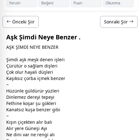
Yorum
Beğeni
Puan
Okunma
Önceki Şiir
Sonraki Şiir
Aşk Şimdi Neye Benzer .
AŞK ŞİMDİ NEYE BENZER
Şimdi
aşk
meşk denen işleri
Çürütür o sağlam dişleri
Çok olur hayali düşleri
Kaşıksız çorba içmek benzer
~
Hüzünle
gül
dürür yüzleri
Dinlemez dereyi tepeyi
Fethine koşar şu gökleri
Kanatsız kuşa benzer gibi
~
Kışın
çiçek
ten alır balı
Alır yere Güneşi Ayı
Ne dini var ne rengi alı