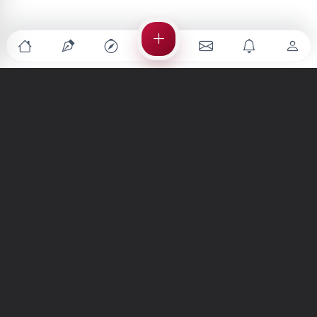
Türkiye'nin en büyük kültür sanat platformu
MENÜLER
Anasayfa
Keşfet
Şiirler
Hikayeler
Yazılar
İletiler
Forum
Nedir?
Ara