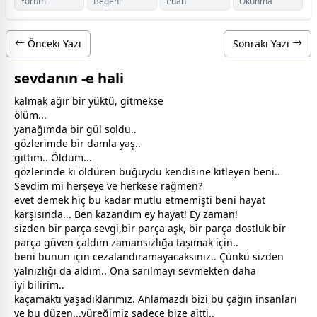
Yorum
Beğeni
Puan
Okunma
Önceki Yazı
Sonraki Yazı
sevdanın -e hali
kalmak ağır bir yüktü, gitmekse
ölüm
...
yanağımda bir
gül
soldu..
gözlerimde bir damla yaş..
gittim.. Öldüm...
gözlerinde ki öldüren buğuydu kendisine kitleyen beni..
Sevdim mi herşeye ve herkese rağmen?
evet demek hiç bu kadar mutlu etmemişti beni hayat
karşısında... Ben kazandım ey hayat! Ey
zaman
!
sizden bir parça
sevgi
,bir parça
aşk
, bir parça
dost
luk bir
parça güven çaldım
zaman
sızlığa taşımak için..
beni bunun için cezalandıramayacaksınız.. Çünkü sizden
yalnızlığı da aldım.. Ona sarılmayı sevmekten daha
iyi bilirim..
kaçamaktı yaşadıklarımız. Anlamazdı bizi bu çağın insanları
ve bu düzen...yüreğimiz sadece bize aitti..