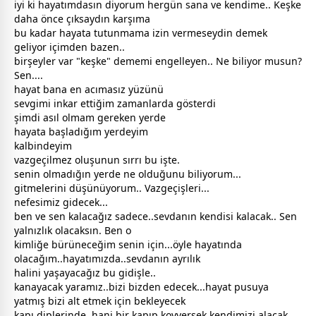
iyi ki hayatımdasın diyorum hergün sana ve kendime.. Keşke
daha önce çıksaydın karşıma
bu kadar hayata tutunmama izin vermeseydin demek
geliyor içimden bazen..
birşeyler var "keşke" dememi engelleyen.. Ne biliyor musun?
Sen....
hayat bana en acımasız yüzünü
sevgi
mi inkar ettiğim
zaman
larda gösterdi
şimdi asıl olmam gereken yerde
hayata başladığım yerdeyim
kalbindeyim
vazgeçilmez oluşunun sırrı bu işte.
senin olmadığın yerde ne olduğunu biliyorum...
gitmelerini düşünüyorum.. Vazgeçişleri...
nefesimiz gidecek...
ben ve sen kalacağız sadece..
sevda
nın kendisi kalacak.. Sen
yalnızlık olacaksın. Ben o
kimliğe bürüneceğim senin için...öyle hayatında
olacağım..hayatımızda..
sevda
nın ayrılık
halini yaşayacağız bu gidişle..
kanayacak yaramız..bizi bizden edecek...hayat pusuya
yatmış bizi alt etmek için bekleyecek
kapı diplerinde..hani bir kapıp koyversek kendimizi alacak