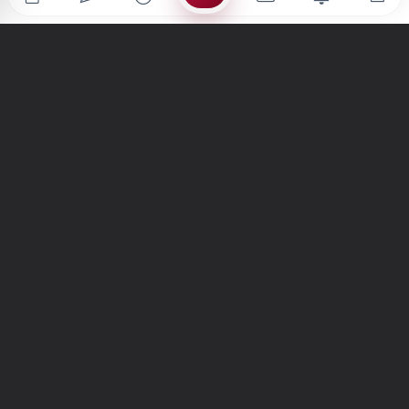
Türkiye'nin en büyük kültür sanat platformu
MENÜLER
Anasayfa
Keşfet
Şiirler
Hikayeler
Yazılar
İletiler
Forum
Nedir?
Ara
SİTE
Hakkımızda