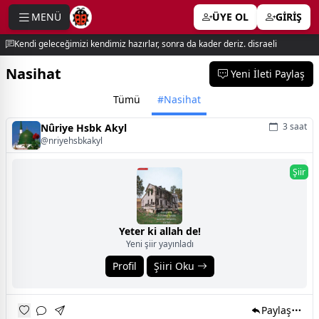
MENÜ
ÜYE OL
GİRİŞ
e menu
Kendi geleceğimizi kendimiz hazırlar, sonra da kader deriz. disraeli
Nasihat
Yeni İleti Paylaş
Tümü
#Nasihat
3 saat
Nûriye Hsbk Akyl
@nriyehsbkakyl
Şiir
Yeter ki allah de!
Yeni şiir yayınladı
Profil
Şiiri Oku
Paylaş