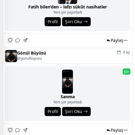
Fatih bilen’den – lafzı sükût nasihatler
Yeni şiir yayınladı
Profil
Şiiri Oku
Paylaş
9 ay
Gönül Büyüsü
@gonulbuyusu
Şiir
Sanma
Yeni şiir yayınladı
Profil
Şiiri Oku
Paylaş