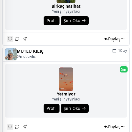
Birkaç nasihat
Yeni şiir yayınladı
Profil
Şiiri Oku
Paylaş
10 ay
MUTLU KILIÇ
@mutlukilic
Şiir
Yetmiyor
Yeni şiir yayınladı
Profil
Şiiri Oku
Paylaş