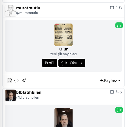
4 ay
muratmutlu
@muratmutlu
Şiir
Olur
Yeni şiir yayınladı
Profil
Şiiri Oku
Paylaş
6 ay
bfbfatihbilen
@bfbfatihbilen
Şiir