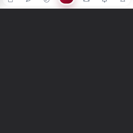
Türkiye'nin en büyük kültür sanat platformu
MENÜLER
Anasayfa
Keşfet
Şiirler
Hikayeler
Yazılar
İletiler
Forum
Nedir?
Ara
SİTE
Hakkımızda