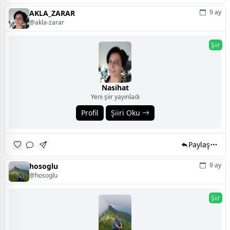
9 ay
AKLA_ZARAR
@akla-zarar
Şiir
Nasihat
Yeni şiir yayınladı
Profil
Şiiri Oku
Paylaş
9 ay
hosoglu
@hosoglu
Şiir