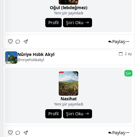
Oğul (lebdeğmez)
Yeni şiir yayınladı
Profil
Şiiri Oku
Paylaş
2 ay
Nûriye Hsbk Akyl
@nriyehsbkakyl
Şiir
Nasihat
Yeni şiir yayınladı
Profil
Şiiri Oku
Paylaş