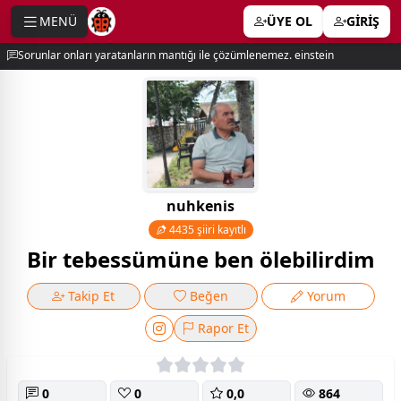
MENÜ
ÜYE OL
GİRİŞ
e menu
Sorunlar onları yaratanların mantığı ile çözümlenemez. einstein
nuhkenis
4435 şiiri kayıtlı
Bir tebessümüne ben ölebilirdim
Takip Et
Beğen
Yorum
Rapor Et
0
0
0,0
864