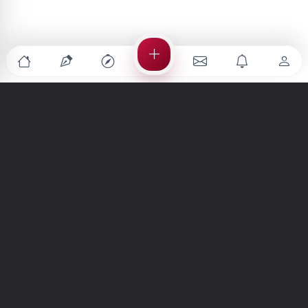
Türkiye'nin en büyük kültür sanat platformu
MENÜLER
Anasayfa
Keşfet
Şiirler
Hikayeler
Yazılar
İletiler
Forum
Nedir?
Ara