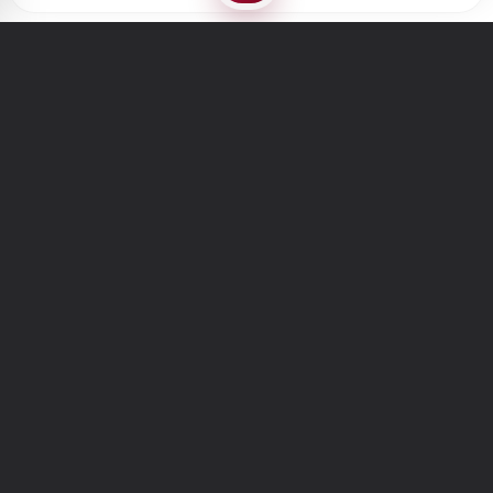
Türkiye'nin en büyük kültür sanat platformu
MENÜLER
Anasayfa
Keşfet
Şiirler
Hikayeler
Yazılar
İletiler
Forum
Nedir?
Ara
SİTE
Hakkımızda
İletişim