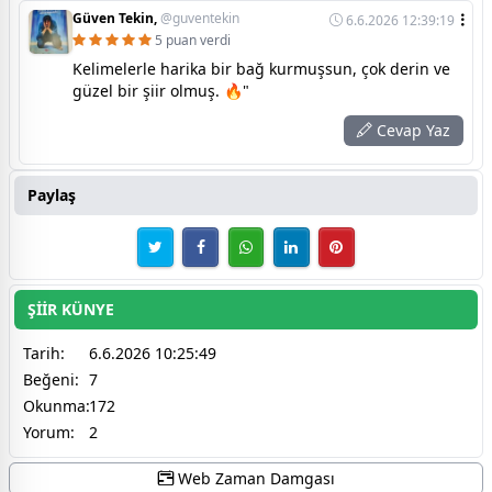
Güven Tekin,
@guventekin
6.6.2026 12:39:19
5 puan verdi
Kelimelerle harika bir bağ kurmuşsun, çok derin ve
güzel bir şiir olmuş. 🔥"
Cevap Yaz
Paylaş
ŞİİR KÜNYE
Tarih:
6.6.2026 10:25:49
Beğeni:
7
Okunma:
172
Yorum:
2
Web Zaman Damgası