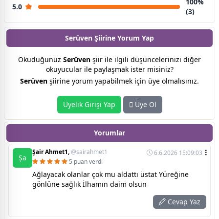
100%
5.0
(3)
Serüven Şiirine
Yorum Yap
Okuduğunuz
Serüven
şiir ile ilgili düşüncelerinizi diğer
okuyucular ile paylaşmak ister misiniz?
Serüven
şiirine yorum yapabilmek için üye olmalısınız.
Üyelik Girişi Yap
Üye Ol
Yorumlar
Şair Ahmet1,
@sairahmet1
6.6.2026 15:09:03
Şa
5 puan verdi
Ağlayacak olanlar çok mu aldattı üstat Yüreğine
gönlüne sağlık İlhamın daim olsun
Cevap Yaz