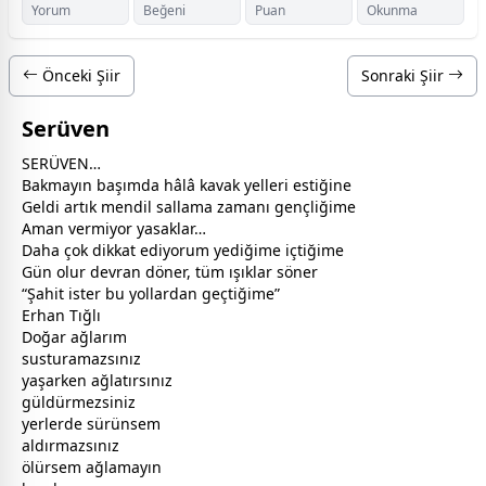
Yorum
Beğeni
Puan
Okunma
Önceki Şiir
Sonraki Şiir
Serüven
SERÜVEN…
Bakmayın başımda hâlâ kavak yelleri estiğine
Geldi artık mendil sallama
zaman
ı gençliğime
Aman vermiyor yasaklar…
Daha çok dikkat ediyorum yediğime içtiğime
Gün olur devran döner, tüm ışıklar söner
“Şahit ister bu yollardan geçtiğime”
Erhan Tığlı
Doğar ağlarım
susturamazsınız
yaşarken ağlatırsınız
gül
dürmezsiniz
yerlerde sürünsem
aldırmazsınız
ölürsem ağlamayın