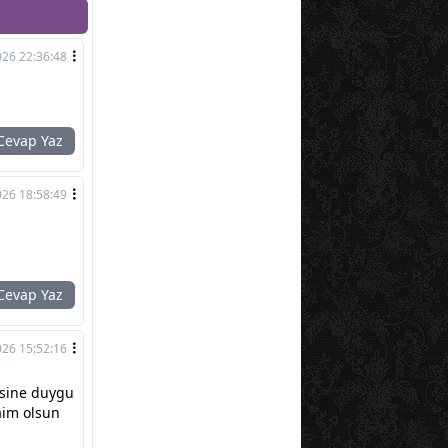
026 22:36:48
evap Yaz
026 18:58:49
evap Yaz
026 15:52:16
esine duygu
aim olsun