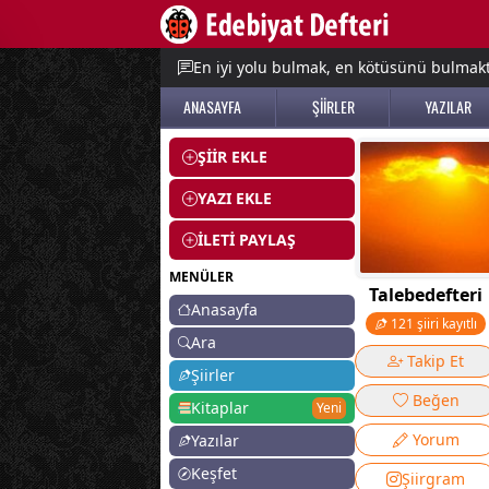
e menu
En iyi yolu bulmak, en kötüsünü bulmak
ANASAYFA
ŞİİRLER
YAZILAR
ŞİİR EKLE
YAZI EKLE
İLETİ PAYLAŞ
MENÜLER
Talebedefteri
Anasayfa
121 şiiri kayıtlı
Ara
Takip Et
Şiirler
Beğen
Kitaplar
Yeni
Yorum
Yazılar
Keşfet
Şiirgram