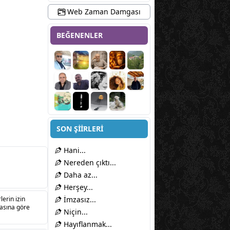
Web Zaman Damgası
BEĞENENLER
SON ŞİİRLERİ
Hani...
Nereden çıktı...
Daha az...
Herşey...
lerin izin
İmzasız...
sasına göre
Niçin...
Hayıflanmak...