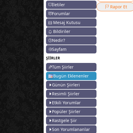
İletiler
Rapor Et
Forumlar
Mesaj Kutusu
Bildiriler
Nedir?
Sayfam
ŞİİRLER
Tüm Şiirler
Bugün Eklenenler
Günün Şiirleri
Resimli Şiirler
Etkili Yorumlar
Popüler Şiirler
Rastgele Şiir
Son Yorumlananlar