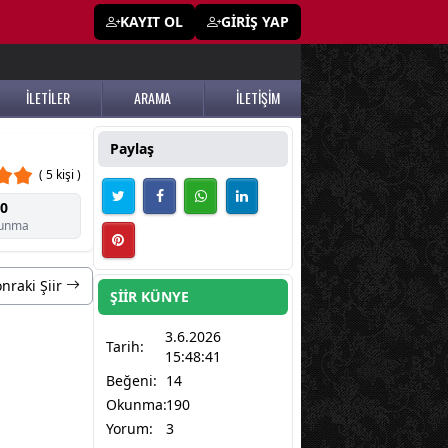
KAYIT OL
GİRİŞ YAP
İLETİLER
ARAMA
İLETİŞİM
Paylaş
( 5 kişi )
0
unma
nraki Şiir
ŞİİR KÜNYE
3.6.2026
Tarih:
15:48:41
Beğeni:
14
Okunma:
190
Yorum:
3