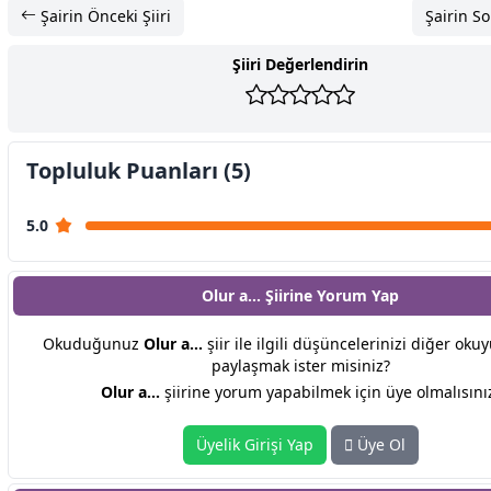
Şairin Önceki Şiiri
Şairin So
Şiiri Değerlendirin
Topluluk Puanları (5)
5.0
Olur a... Şiirine
Yorum Yap
Okuduğunuz
Olur a...
şiir ile ilgili düşüncelerinizi diğer okuy
paylaşmak ister misiniz?
Olur a...
şiirine yorum yapabilmek için üye olmalısını
Üyelik Girişi Yap
Üye Ol