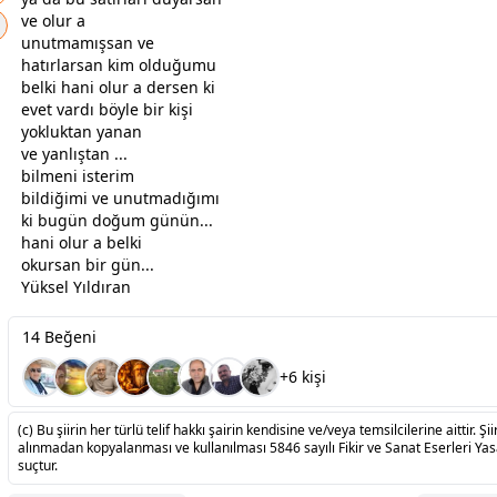
ve olur a
unutmamışsan ve
hatırlarsan kim olduğumu
belki hani olur a dersen ki
evet vardı böyle bir kişi
yokluktan yanan
ve yanlıştan ...
bilmeni isterim
bildiğimi ve unutmadığımı
ki bugün doğum günün...
hani olur a belki
okursan bir gün...
Yüksel Yıldıran
14 Beğeni
+6 kişi
(c) Bu şiirin her türlü telif hakkı şairin kendisine ve/veya temsilcilerine aittir. Şiir
alınmadan kopyalanması ve kullanılması 5846 sayılı Fikir ve Sanat Eserleri Ya
suçtur.