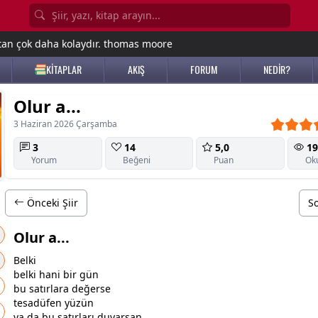
tan çok daha kolaydır. thomas moore
KİTAPLAR
AKIŞ
FORUM
NEDİR?
Olur a...
3 Haziran 2026 Çarşamba
3
14
5,0
19
Yorum
Beğeni
Puan
Ok
Önceki Şiir
So
Olur a...
Belki
belki hani bir gün
bu satırlara değerse
tesadüfen yüzün
ya da bu satırları duyarsan