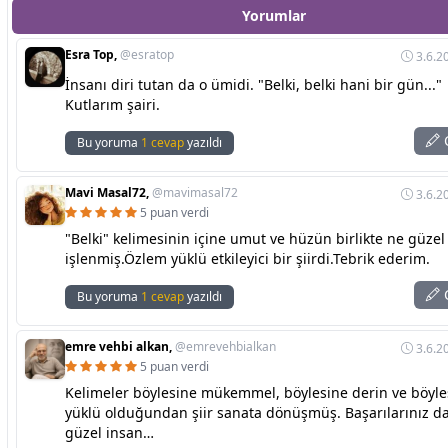
Yorumlar
Esra Top,
@esratop
3.6.2
İnsanı diri tutan da o ümidi. "Belki, belki hani bir gün..."
Kutlarım şairi.
C
Bu yoruma
1 cevap
yazıldı
Mavi Masal72,
@mavimasal72
3.6.2
5 puan verdi
"Belki" kelimesinin içine umut ve hüzün birlikte ne güzel
işlenmiş.Özlem yüklü etkileyici bir şiirdi.Tebrik ederim.
C
Bu yoruma
1 cevap
yazıldı
emre vehbi alkan,
@emrevehbialkan
3.6.2
5 puan verdi
Kelimeler böylesine mükemmel, böylesine derin ve böyl
yüklü olduğundan şiir sanata dönüşmüş. Başarılarınız d
güzel insan…