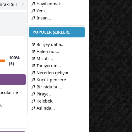
Hayıflanmak...
nraki Şiiri
Yeni...
İnsan...
POPÜLER ŞİİRLERİ
Bir şey daha..
Hale-i nur...
100%
Misafir...
(5)
Tanıyorum...
Nereden geliyor...
Küçük pencere...
Bir nida bu...
ucular ile
Piraye..
Kelebek...
z.
Aslında...