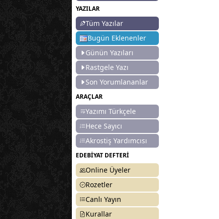
YAZILAR
Tüm Yazılar
Bugün Eklenenler
Günün Yazıları
Rastgele Yazı
Son Yorumlananlar
ARAÇLAR
Yazımı Türkçele
Hece Sayıcı
Akrostiş Yardımcısı
EDEBİYAT DEFTERİ
Online Üyeler
Rozetler
Canlı Yayın
Kurallar