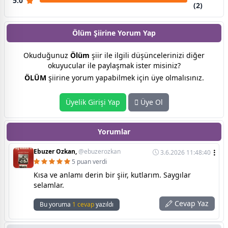
5.0
(2)
Ölüm Şiirine
Yorum Yap
Okuduğunuz
Ölüm
şiir ile ilgili düşüncelerinizi diğer
okuyucular ile paylaşmak ister misiniz?
ÖLÜM
şiirine yorum yapabilmek için üye olmalısınız.
Üyelik Girişi Yap
Üye Ol
Yorumlar
Ebuzer Ozkan,
@ebuzerozkan
3.6.2026 11:48:40
5 puan verdi
Kısa ve anlamı derin bir şiir, kutlarım. Saygılar
selamlar.
Cevap Yaz
Bu yoruma
1 cevap
yazıldı