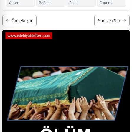
Yorum
Beğeni
Puan
Okunma
Önceki Şiir
Sonraki Şiir