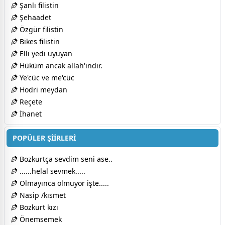
Şanlı filistin
Şehaadet
Özgür filistin
Bikes filistin
Elli yedi uyuyan
Hüküm ancak allah'ındır.
Ye'cüc ve me'cüc
Hodri meydan
Reçete
İhanet
POPÜLER ŞİİRLERİ
Bozkurtça sevdim seni ase..
......helal sevmek.....
Olmayınca olmuyor işte.....
Nasip /kısmet
Bozkurt kızı
Önemsemek