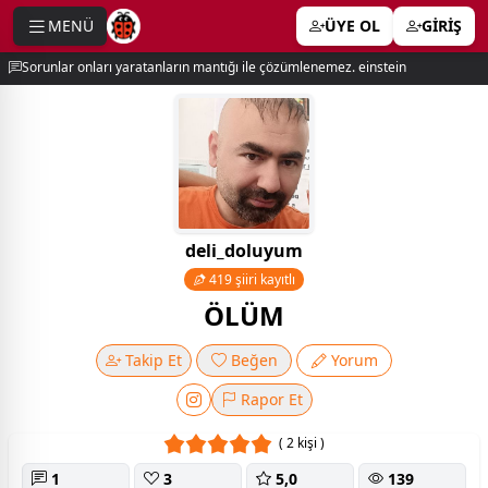
MENÜ
ÜYE OL
GİRİŞ
e menu
Sorunlar onları yaratanların mantığı ile çözümlenemez. einstein
deli_doluyum
419 şiiri kayıtlı
ÖLÜM
Takip Et
Beğen
Yorum
Rapor Et
( 2 kişi )
1
3
5,0
139