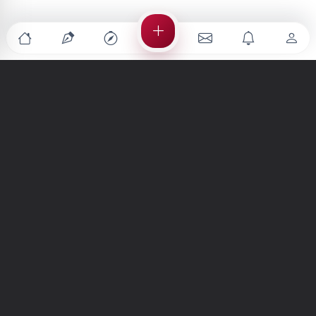
Türkiye'nin en büyük kültür sanat platformu
MENÜLER
Anasayfa
Keşfet
Şiirler
Hikayeler
Yazılar
İletiler
Forum
Nedir?
Ara