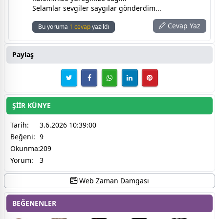
Selamlar sevgiler saygılar gönderdim...
Cevap Yaz
Bu yoruma
1 cevap
yazıldı
Paylaş
ŞİİR KÜNYE
Tarih:
3.6.2026 10:39:00
Beğeni:
9
Okunma:
209
Yorum:
3
Web Zaman Damgası
BEĞENENLER