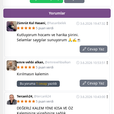
Yorumlar
Zümrüt Kul Hasani,
@hasanbelek
3.6.2026 19:47:32
5 puan verdi
Kutluyorum hocamı ve harika şiirini.
Selamlar saygılar sunuyorum 🙏✍️☕
Cevap Yaz
emre vehbi alkan,
@emrevehbialkan
3.6.2026 10:53:51
5 puan verdi
Kırılmasın kalemin
Cevap Yaz
Bu yoruma
1 cevap
yazıldı
Tercanlı24,
@tercanli24
3.6.2026 10:43:00
5 puan verdi
DEĞERLİ KALEM YİNE KISA VE ÖZ
Kaleminize yüreğinize sağlık