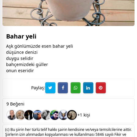
Bahar yeli
Aşk gönlümüzde esen bahar yeli
düşünce denizi
duygu selidir
bahçemizdeki
gül
ler
onun eseridir
Paylaş:
9 Beğeni
+1 kişi
(c) Bu şiirin her türlü telif hakkı şairin kendisine ve/veya temsilcilerine aittir.
Şiirlerin izin alınmadan kopyalanması ve kullanılması 5846 sayılı Fikir ve