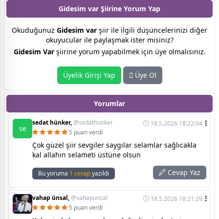
Gidesim var Şiirine
Yorum Yap
Okuduğunuz
Gidesim var
şiir ile ilgili düşüncelerinizi diğer
okuyucular ile paylaşmak ister misiniz?
Gidesim Var
şiirine yorum yapabilmek için üye olmalısınız.
Üyelik Girişi Yap
Üye Ol
Yorumlar
sedat hünker,
@sedathunker
18.5.2026 18:22:04
se
5 puan verdi
Çok güzel şiir sevgiler saygılar selamlar sağlıcakla
kal allahın selameti üstüne olsun
Cevap Yaz
Bu yoruma
1 cevap
yazıldı
vahap ünsal,
@vahapunsal
18.5.2026 18:21:29
5 puan verdi