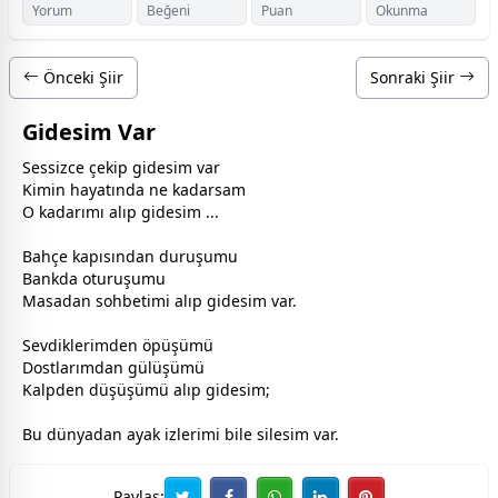
Yorum
Beğeni
Puan
Okunma
Önceki Şiir
Sonraki Şiir
Gidesim Var
Sessizce çekip gidesim var
Kimin hayatında ne kadarsam
O kadarımı alıp gidesim ...
Bahçe kapısından duruşumu
Bankda oturuşumu
Masadan sohbetimi alıp gidesim var.
Sevdiklerimden öpüşümü
Dostlarımdan
gül
üşümü
Kalpden düşüşümü alıp gidesim;
Bu
dünya
dan ayak izlerimi bile silesim var.
Paylaş: