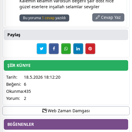
Kalemin kelamın varolsun değerli şair dost nice
güzel eserlere inşallah selamlar sevgiler
Cevap Yaz
Bu yoruma
1 cevap
yazıldı
Paylaş
ŞİİR KÜNYE
Tarih:
18.5.2026 18:12:20
Beğeni:
6
Okunma:
435
Yorum:
2
Web Zaman Damgası
BEĞENENLER