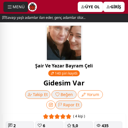
MENÜ
ÜYE OL
GİRİŞ
e menu
Savaşı yaşlı adamlar ilan eder, genç adamlar ölür...
Şair Ve Yazar Bayram Çeli
140 şiiri kayıtlı
Gidesim Var
Takip Et
Beğen
Yorum
Rapor Et
( 4 kişi )
2
6
5,0
435