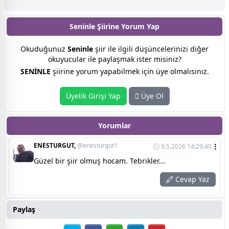
Seninle Şiirine
Yorum Yap
Okuduğunuz
Seninle
şiir ile ilgili düşüncelerinizi diğer
okuyucular ile paylaşmak ister misiniz?
SENİNLE
şiirine yorum yapabilmek için üye olmalısınız.
Üyelik Girişi Yap
Üye Ol
Yorumlar
ENESTURGUT,
@enesturgut1
9.5.2026 14:29:40
Güzel bir şiir olmuş hocam. Tebrikler...
Cevap Yaz
Paylaş