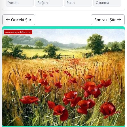
Yorum
Beğeni
Puan
Okunma
Önceki Şiir
Sonraki Şiir