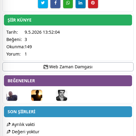
ŞİİR KÜNYE
Tarih:
9.5.2026 13:52:04
Beğeni:
3
Okunma:
149
Yorum:
1
Web Zaman Damgası
BEĞENENLER
SON ŞİİRLERİ
Ayrılık vakti
Değeri yoktur