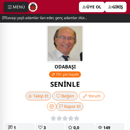
MENÜ
ÜYE OL
GİRİŞ
e menu
Savaşı yaşlı adamlar ilan eder, genç adamlar ölür...
ODABAŞI
731 şiiri kayıtlı
SENİNLE
Takip Et
Beğen
Yorum
Rapor Et
1
3
0,0
149