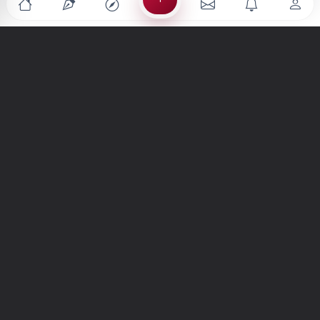
Türkiye'nin en büyük kültür sanat platformu
MENÜLER
Anasayfa
Keşfet
Şiirler
Hikayeler
Yazılar
İletiler
Forum
Nedir?
Ara
SİTE
Hakkımızda