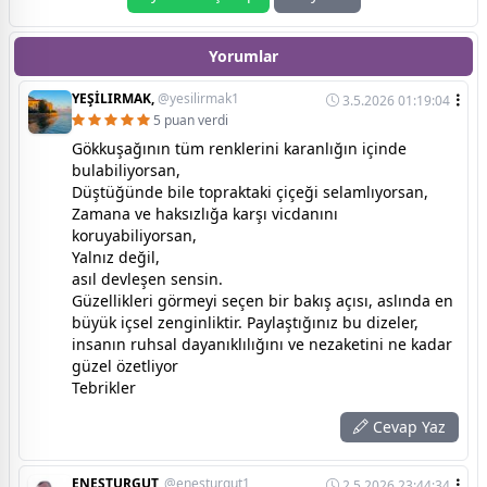
Yorumlar
YEŞİLIRMAK,
@yesilirmak1
3.5.2026 01:19:04
5 puan verdi
Gökkuşağının tüm renklerini karanlığın içinde
bulabiliyorsan,
Düştüğünde bile topraktaki çiçeği selamlıyorsan,
Zamana ve haksızlığa karşı vicdanını
koruyabiliyorsan,
Yalnız değil,
asıl devleşen sensin.
​Güzellikleri görmeyi seçen bir bakış açısı, aslında en
büyük içsel zenginliktir. Paylaştığınız bu dizeler,
insanın ruhsal dayanıklılığını ve nezaketini ne kadar
güzel özetliyor
Tebrikler
Cevap Yaz
ENESTURGUT,
@enesturgut1
2.5.2026 23:44:34