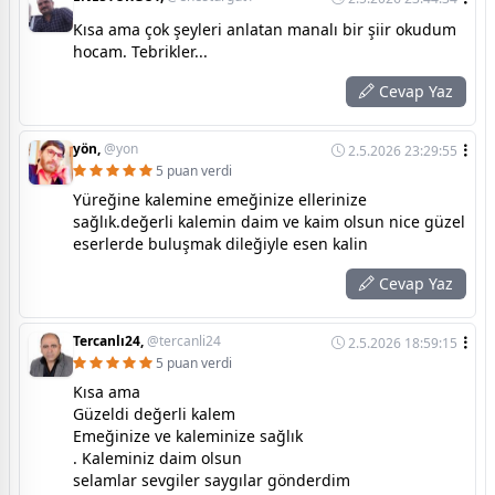
Kısa ama çok şeyleri anlatan manalı bir şiir okudum
hocam. Tebrikler...
Cevap Yaz
yön,
@yon
2.5.2026 23:29:55
5 puan verdi
Yüreğine kalemine emeğinize ellerinize
sağlık.değerli kalemin daim ve kaim olsun nice güzel
eserlerde buluşmak dileğiyle esen kalin
Cevap Yaz
Tercanlı24,
@tercanli24
2.5.2026 18:59:15
5 puan verdi
Kısa ama
Güzeldi değerli kalem
Emeğinize ve kaleminize sağlık
. Kaleminiz daim olsun
selamlar sevgiler saygılar gönderdim