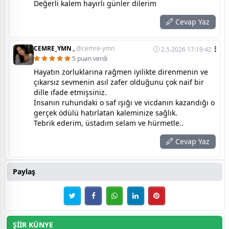
Değerli kalem hayırlı günler dilerim
Cevap Yaz
CEMRE_YMN ,
@cemre-ymn
2.5.2026 17:19:42
5 puan verdi
Hayatın zorluklarına rağmen iyilikte direnmenin ve
çıkarsız sevmenin asıl zafer olduğunu çok naif bir
dille ifade etmişsiniz.
İnsanın ruhundaki o saf ışığı ve vicdanın kazandığı o
gerçek ödülü hatırlatan kaleminize sağlık.
Tebrik ederim, üstadım selam ve hürmetle..
Cevap Yaz
Paylaş
ŞİİR KÜNYE