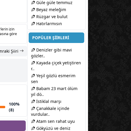
Güle güle temmuz
Beyaz meleğim
Rüzgar ve bulut
Hatırlarmısın
lerin izin
sasına göre
POPÜLER ŞİİRLERİ
Denizler gibi mavi
nraki Şiiri
gözler..
Kayada çiçek yetiştiren
r..
Yeşil gözlü esmerim
sen
Babam 23 mart ölüm
yıl dö..
İstiklal marşı
100%
Çanakkale içinde
(8)
vurdular..
Atam sen rahat uyu
Gökyüzü ve deniz