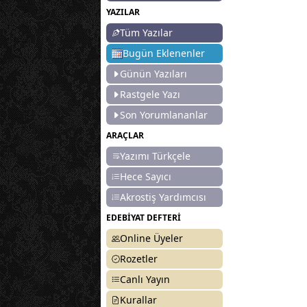
YAZILAR
Tüm Yazılar
Bugün Eklenenler
Günün Yazıları
Rastgele Yazı
Son Yorumlananlar
ARAÇLAR
Yazımı Türkçele
Hece Sayıcı
Akrostiş Yardımcısı
EDEBİYAT DEFTERİ
Online Üyeler
Rozetler
Canlı Yayın
Kurallar