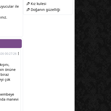
Kız kulesi
kuyucular ile
Doğanın güzelliği
ınız.
026 00:27:26
ışını,
imin önüne
 biraz
yi çok
 pembeye
anda manevi