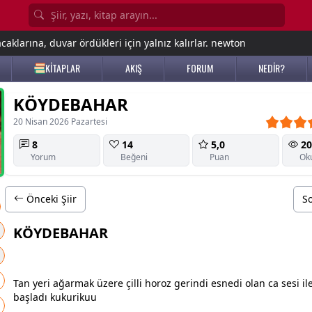
aklarına, duvar ördükleri için yalnız kalırlar. newton
KİTAPLAR
AKIŞ
FORUM
NEDİR?
KÖYDEBAHAR
20 Nisan 2026 Pazartesi
8
14
5,0
20
Yorum
Beğeni
Puan
Ok
Önceki Şiir
So
KÖYDEBAHAR
Tan yeri ağarmak üzere çilli horoz gerindi esnedi olan ca sesi i
başladı kukurikuu