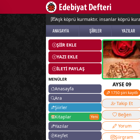
e menu
Aşk köprü kurmaktır. insanlar köprü kurac
ANASAYFA
ŞİİRLER
YAZILAR
ŞİİR EKLE
YAZI EKLE
İLETİ PAYLAŞ
MENÜLER
AYSE 09
Anasayfa
1750 şiiri kayıtlı
Ara
Takip Et
Şiirler
Beğen
Kitaplar
Yeni
Yorum
Yazılar
Keşfet
Şiirgram