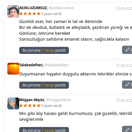
ASIKLUZUMSUZ,
@asikluzumsuz
20.4.2
5 puan verdi
Güzeldi eser, her zaman ki tat ve deminde
Biz de okuduk, kutladık ve alkışladık, yazdıran yüreği ve 
Gönlüne, ömrüne bereket
Sonsuzluğun sahibine emanet olasın, sağlıcakla kalasın
C
Bu yoruma
1 cevap
yazıldı
Talebedefteri,
@talebedefteri
20.4.2
Duyumsanan hayatın duygulu aktarımı tebrikler elinize s
C
Bu yoruma
1 cevap
yazıldı
Müjgan Akyüz,
@mujganakyuz
20.4.2
5 puan verdi
Mis gibi köy havası geldi burnumuza, çok güzeldi, tebrik
sevgilerimle
C
Bu yoruma
1 cevap
yazıldı