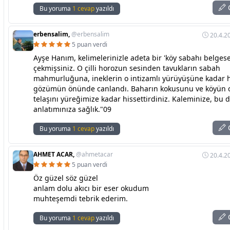
C
Bu yoruma
1 cevap
yazıldı
erbensalim,
@erbensalim
20.4.2
5 puan verdi
Ayşe Hanım, kelimelerinizle adeta bir 'köy sabahı belgesel
çekmişsiniz. O çilli horozun sesinden tavukların sabah
mahmurluğuna, ineklerin o intizamlı yürüyüşüne kadar 
gözümün önünde canlandı. Baharın kokusunu ve köyün
telaşını yüreğimize kadar hissettirdiniz. Kaleminize, bu 
anlatımınıza sağlık."09
C
Bu yoruma
1 cevap
yazıldı
AHMET ACAR,
@ahmetacar
20.4.2
5 puan verdi
Öz güzel söz güzel
anlam dolu akıcı bir eser okudum
muhteşemdi tebrik ederim.
C
Bu yoruma
1 cevap
yazıldı