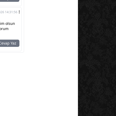
026 14:31:56
aim olsun
yorum
evap Yaz