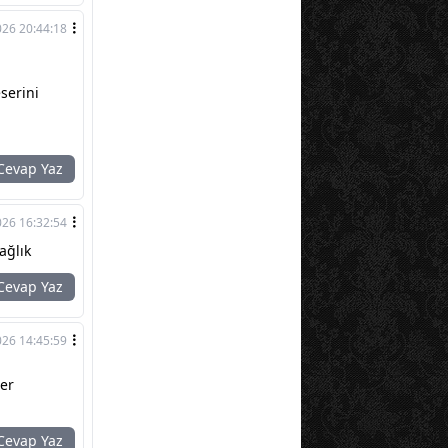
026 20:44:18
eserini
evap Yaz
026 16:32:54
ağlık
evap Yaz
026 14:45:59
ler
evap Yaz