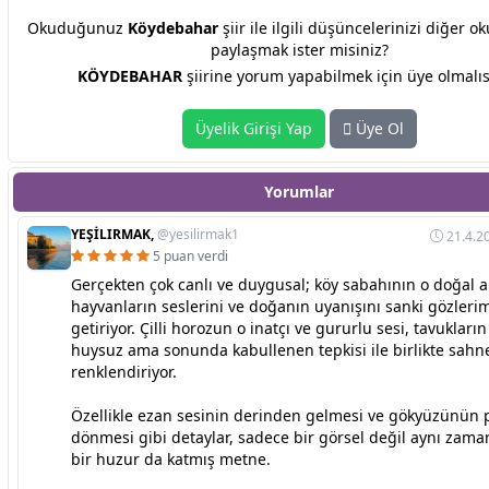
Okuduğunuz
Köydebahar
şiir ile ilgili düşüncelerinizi diğer o
paylaşmak ister misiniz?
KÖYDEBAHAR
şiirine yorum yapabilmek için üye olmalıs
Üyelik Girişi Yap
Üye Ol
Yorumlar
YEŞİLIRMAK,
@yesilirmak1
21.4.2
5 puan verdi
Gerçekten çok canlı ve duygusal; köy sabahının o doğal ak
hayvanların seslerini ve doğanın uyanışını sanki gözler
getiriyor. Çilli horozun o inatçı ve gururlu sesi, tavukların
huysuz ama sonunda kabullenen tepkisi ile birlikte sahne
renklendiriyor.
Özellikle ezan sesinin derinden gelmesi ve gökyüzünün
dönmesi gibi detaylar, sadece bir görsel değil aynı zam
bir huzur da katmış metne.