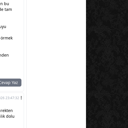
en bu
de tam
cuyu
e örmek
ünden
evap Yaz
026 23:47:32
ürekten
lik dolu