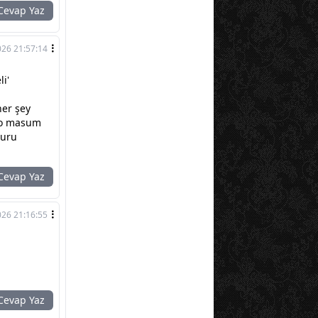
evap Yaz
026 21:57:14
i'
her şey
 o masum
duru
evap Yaz
026 21:16:55
evap Yaz