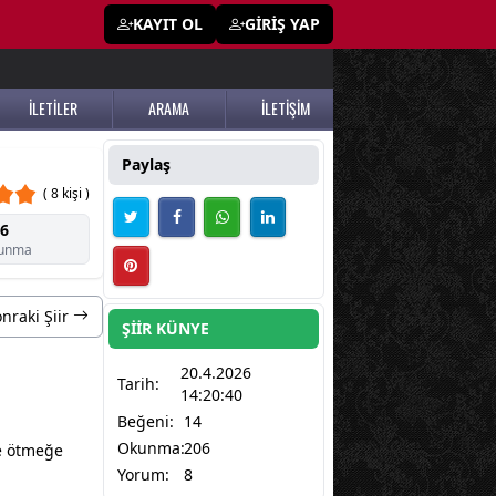
KAYIT OL
GİRİŞ YAP
İLETİLER
ARAMA
İLETİŞİM
Paylaş
( 8 kişi )
6
unma
nraki Şiir
ŞİİR KÜNYE
20.4.2026
Tarih:
14:20:40
Beğeni:
14
Okunma:
206
le ötmeğe
Yorum:
8