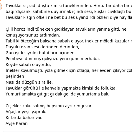
Tavuklar sıçradı düştü kimisi tüneklerinden. Horoz bir daha bir
bağırdı,sanki sahibine duyurmak içindi sesi, kuşlar cıvıldaştı bu
Tavuklar kızgın öfkeli ne bet bu ses uyandırdı bizleri diye hayıfla
Çilli horoz indi tünekten gıdıklayan tavukların yanına gitti, ne
konuşuyorsunuz ardımdan.
Tabiî ki öteceğim baksana sabah oluyor, inekler möledi kuzular
Duyulu ezan sesi derinden derinden,
Gün ışıdı sıyrıldı
bulut
ların içinden.
Pembeye dönmüş gökyüzü yeni güne merhaba.
Köyde sabah oluyordu,
İnekler koyulmuştu yola gitmek için otlağa, her evden çıkıyor ç
peşinden
Nasılda düzgün sıra ile.
Tavuklar görültü ile kahvaltı yapmakta kimisi de follukta.
Yumurtlamakta gıt gıt gı dak gel de yumurtama bak.
Çiçekler koku salmış hepsinin ayrı rengi var.
Ağaçlar
yeşil
yaprak.
Kırlarda bahar var.
Ayşe Karan