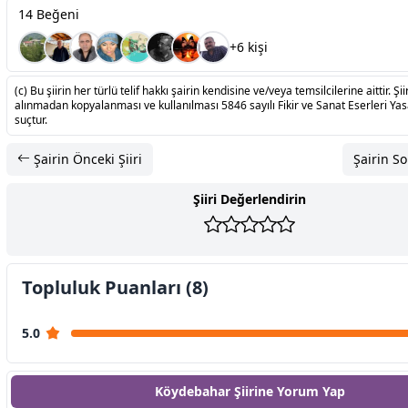
14 Beğeni
+6 kişi
(c) Bu şiirin her türlü telif hakkı şairin kendisine ve/veya temsilcilerine aittir. Şiir
alınmadan kopyalanması ve kullanılması 5846 sayılı Fikir ve Sanat Eserleri Ya
suçtur.
Şairin Önceki Şiiri
Şairin So
Şiiri Değerlendirin
Topluluk Puanları (8)
5.0
Köydebahar Şiirine
Yorum Yap