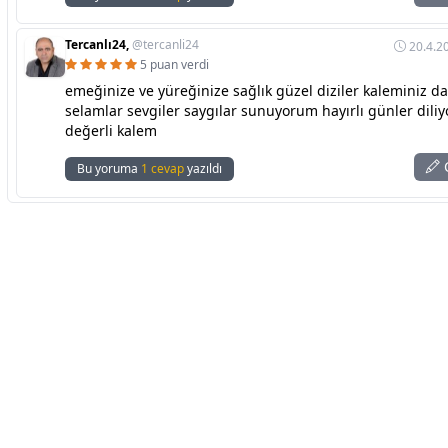
Tercanlı24,
@tercanli24
20.4.2
5 puan verdi
emeğinize ve yüreğinize sağlık güzel diziler kaleminiz d
selamlar sevgiler saygılar sunuyorum hayırlı günler dili
değerli kalem
C
Bu yoruma
1 cevap
yazıldı