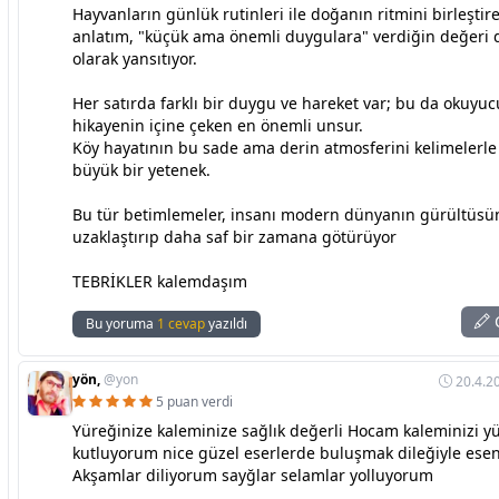
Hayvanların günlük rutinleri ile doğanın ritmini birleştir
anlatım, "küçük ama önemli duygulara" verdiğin değeri 
olarak yansıtıyor.
Her satırda farklı bir duygu ve hareket var; bu da okuyu
hikayenin içine çeken en önemli unsur.
Köy hayatının bu sade ama derin atmosferini kelimelerl
büyük bir yetenek.
Bu tür betimlemeler, insanı modern dünyanın gürültüs
uzaklaştırıp daha saf bir zamana götürüyor
TEBRİKLER kalemdaşım
C
Bu yoruma
1 cevap
yazıldı
yön,
@yon
20.4.2
5 puan verdi
Yüreğinize kaleminize sağlık değerli Hocam kaleminizi y
kutluyorum nice güzel eserlerde buluşmak dileğiyle esen
Akşamlar diliyorum sayğlar selamlar yolluyorum