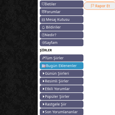
İletiler
Rapor Et
Forumlar
Mesaj Kutusu
Bildiriler
Nedir?
Sayfam
ŞİİRLER
Tüm Şiirler
Bugün Eklenenler
Günün Şiirleri
Resimli Şiirler
Etkili Yorumlar
Popüler Şiirler
Rastgele Şiir
Son Yorumlananlar