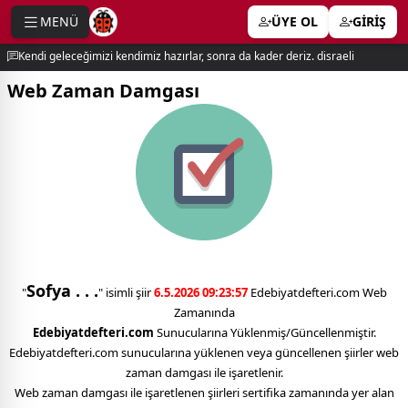
MENÜ
ÜYE OL
GİRİŞ
e menu
Kendi geleceğimizi kendimiz hazırlar, sonra da kader deriz. disraeli
Web Zaman Damgası
Sofya . . .
"
" isimli şiir
6.5.2026 09:23:57
Edebiyatdefteri.com Web
Zamanında
Edebiyatdefteri.com
Sunucularına Yüklenmiş/Güncellenmiştir.
Edebiyatdefteri.com sunucularına yüklenen veya güncellenen şiirler web
zaman damgası ile işaretlenir.
Web zaman damgası ile işaretlenen şiirleri sertifika zamanında yer alan