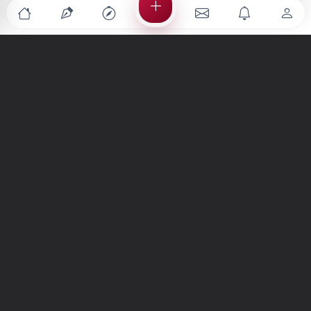
Türkiye'nin en büyük kültür sanat platformu
MENÜLER
Anasayfa
Keşfet
Şiirler
Hikayeler
Yazılar
İletiler
Forum
Nedir?
Ara
SİTE