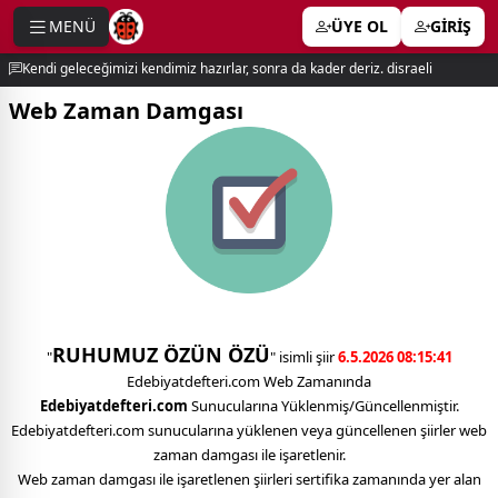
MENÜ
ÜYE OL
GİRİŞ
e menu
Kendi geleceğimizi kendimiz hazırlar, sonra da kader deriz. disraeli
Web Zaman Damgası
RUHUMUZ ÖZÜN ÖZÜ
"
" isimli şiir
6.5.2026 08:15:41
Edebiyatdefteri.com Web Zamanında
Edebiyatdefteri.com
Sunucularına Yüklenmiş/Güncellenmiştir.
Edebiyatdefteri.com sunucularına yüklenen veya güncellenen şiirler web
zaman damgası ile işaretlenir.
Web zaman damgası ile işaretlenen şiirleri sertifika zamanında yer alan