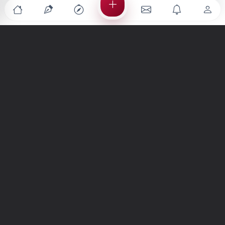
Türkiye'nin en büyük kültür sanat platformu
MENÜLER
Anasayfa
Keşfet
Şiirler
Hikayeler
Yazılar
İletiler
Forum
Nedir?
Ara
SİTE