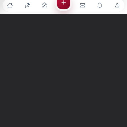
Türkiye'nin en büyük kültür sanat platformu
MENÜLER
Anasayfa
Keşfet
Şiirler
Hikayeler
Yazılar
İletiler
Forum
Nedir?
Ara
SİTE