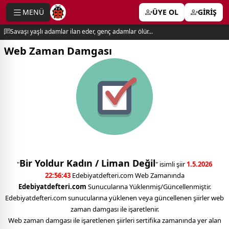
MENÜ
ÜYE OL
GİRİŞ
e menu
Savaşı yaşlı adamlar ilan eder, genç adamlar ölür...
Web Zaman Damgası
Bir Yoldur Kadın / Liman Değil
"
" isimli şiir
1.5.2026
22:56:43
Edebiyatdefteri.com Web Zamanında
Edebiyatdefteri.com
Sunucularına Yüklenmiş/Güncellenmiştir.
Edebiyatdefteri.com sunucularına yüklenen veya güncellenen şiirler web
zaman damgası ile işaretlenir.
Web zaman damgası ile işaretlenen şiirleri sertifika zamanında yer alan