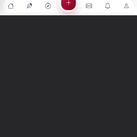
Türkiye'nin en büyük kültür sanat platformu
MENÜLER
Anasayfa
Keşfet
Şiirler
Hikayeler
Yazılar
İletiler
Forum
Nedir?
Ara
SİTE