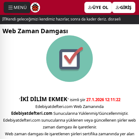
MENÜ
ÜYE OL
GİRİŞ
e menu
Kendi geleceğimizi kendimiz hazırlar, sonra da kader deriz. disraeli
Web Zaman Damgası
İKİ DİLİM EKMEK
"
" isimli şiir
27.1.2026 12:11:22
Edebiyatdefteri.com Web Zamanında
Edebiyatdefteri.com
Sunucularına Yüklenmiş/Güncellenmiştir.
Edebiyatdefteri.com sunucularına yüklenen veya güncellenen şiirler web
zaman damgası ile işaretlenir.
Web zaman damgası ile işaretlenen şiirleri sertifika zamanında yer alan