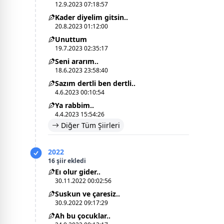
12.9.2023 07:18:57
Kader diyelim gitsin..
20.8.2023 01:12:00
Unuttum
19.7.2023 02:35:17
Seni ararım..
18.6.2023 23:58:40
Sazım dertli ben dertli..
4.6.2023 00:10:54
Ya rabbim..
4.4.2023 15:54:26
Diğer Tüm Şiirleri
2022
16 şiir ekledi
Eı olur gider..
30.11.2022 00:02:56
Suskun ve çaresiz..
30.9.2022 09:17:29
Ah bu çocuklar..