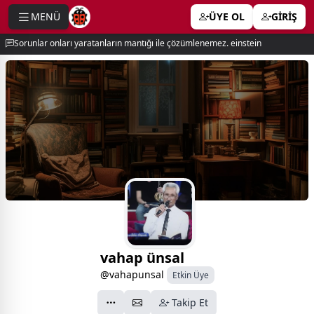
MENÜ
ÜYE OL
GİRİŞ
e menu
Sorunlar onları yaratanların mantığı ile çözümlenemez. einstein
vahap ünsal
@vahapunsal
Etkin Üye
Takip Et