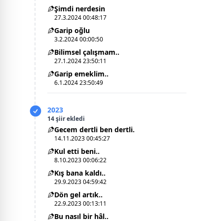
Şimdi nerdesin
27.3.2024 00:48:17
Garip oğlu
3.2.2024 00:00:50
Bilimsel çalışmam..
27.1.2024 23:50:11
Garip emeklim..
6.1.2024 23:50:49
2023
14 şiir ekledi
Gecem dertli ben dertli.
14.11.2023 00:45:27
Kul etti beni..
8.10.2023 00:06:22
Kış bana kaldı..
29.9.2023 04:59:42
Dön gel artık..
22.9.2023 00:13:11
Bu nasıl bir hâl..