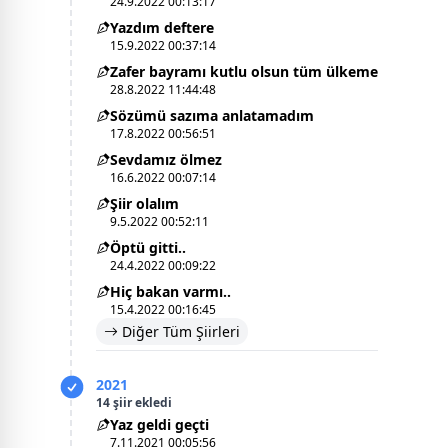
24.9.2022 00:13:17
Yazdım deftere
15.9.2022 00:37:14
Zafer bayramı kutlu olsun tüm ülkeme
28.8.2022 11:44:48
Sözümü sazıma anlatamadım
17.8.2022 00:56:51
Sevdamız ölmez
16.6.2022 00:07:14
Şiir olalım
9.5.2022 00:52:11
Öptü gitti..
24.4.2022 00:09:22
Hiç bakan varmı..
15.4.2022 00:16:45
Diğer Tüm Şiirleri
2021
14 şiir ekledi
Yaz geldi geçti
7.11.2021 00:05:56