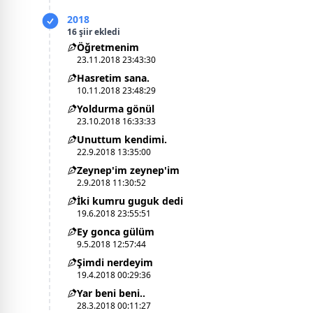
2018
16 şiir ekledi
Öğretmenim
23.11.2018 23:43:30
Hasretim sana.
10.11.2018 23:48:29
Yoldurma gönül
23.10.2018 16:33:33
Unuttum kendimi.
22.9.2018 13:35:00
Zeynep'im zeynep'im
2.9.2018 11:30:52
İki kumru guguk dedi
19.6.2018 23:55:51
Ey gonca gülüm
9.5.2018 12:57:44
Şimdi nerdeyim
19.4.2018 00:29:36
Yar beni beni..
28.3.2018 00:11:27