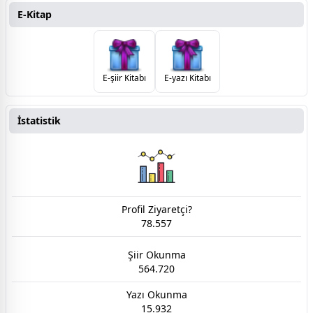
E-Kitap
E-şiir Kitabı
E-yazı Kitabı
İstatistik
Profil Ziyaretçi?
78.557
Şiir Okunma
564.720
Yazı Okunma
15.932