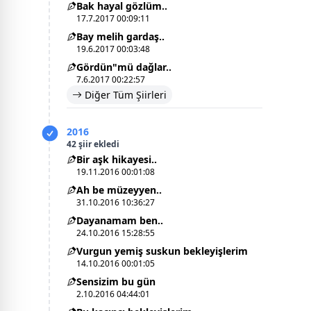
Bak hayal gözlüm..
17.7.2017 00:09:11
Bay melih gardaş..
19.6.2017 00:03:48
Gördün"mü dağlar..
7.6.2017 00:22:57
Diğer Tüm Şiirleri
2016
42 şiir ekledi
Bir aşk hikayesi..
19.11.2016 00:01:08
Ah be müzeyyen..
31.10.2016 10:36:27
Dayanamam ben..
24.10.2016 15:28:55
Vurgun yemiş suskun bekleyişlerim
14.10.2016 00:01:05
Sensizim bu gün
2.10.2016 04:44:01