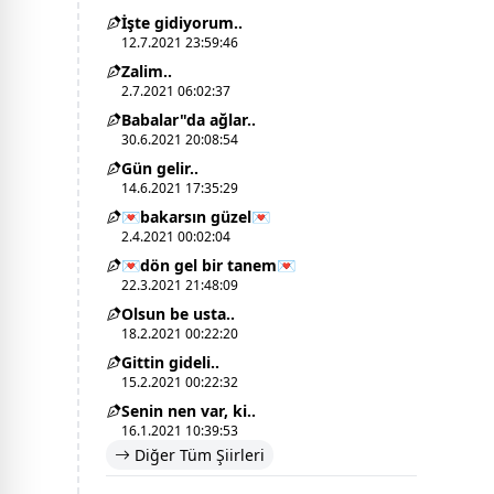
İşte gidiyorum..
12.7.2021 23:59:46
Zalim..
2.7.2021 06:02:37
Babalar"da ağlar..
30.6.2021 20:08:54
Gün gelir..
14.6.2021 17:35:29
💌bakarsın güzel💌
2.4.2021 00:02:04
💌dön gel bir tanem💌
22.3.2021 21:48:09
Olsun be usta..
18.2.2021 00:22:20
Gittin gideli..
15.2.2021 00:22:32
Senin nen var, ki..
16.1.2021 10:39:53
Diğer Tüm Şiirleri