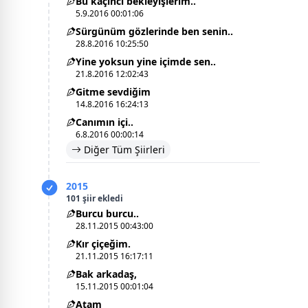
Bu kaçıncı bekleyişlerim..
5.9.2016 00:01:06
Sürgünüm gözlerinde ben senin..
28.8.2016 10:25:50
Yine yoksun yine içimde sen..
21.8.2016 12:02:43
Gitme sevdiğim
14.8.2016 16:24:13
Canımın içi..
6.8.2016 00:00:14
Diğer Tüm Şiirleri
2015
101 şiir ekledi
Burcu burcu..
28.11.2015 00:43:00
Kır çiçeğim.
21.11.2015 16:17:11
Bak arkadaş,
15.11.2015 00:01:04
Atam