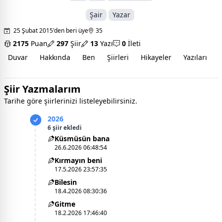
Şair
Yazar
25 Şubat 2015'den beri üye
35
2175
Puan
297
Şiir
13
Yazı
0
İleti
Duvar
Hakkında
Ben
Şiirleri
Hikayeler
Yazıları
İ
Şiir Yazmalarım
Tarihe göre şiirlerinizi listeleyebilirsiniz.
2026
6 şiir ekledi
Küsmüsün bana
26.6.2026 06:48:54
Kırmayın beni
17.5.2026 23:57:35
Bilesin
18.4.2026 08:30:36
Gitme
18.2.2026 17:46:40