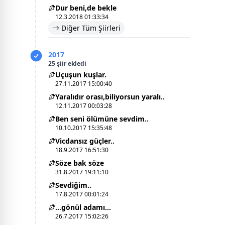
Dur beni,de bekle
12.3.2018 01:33:34
Diğer Tüm Şiirleri
2017
25 şiir ekledi
Uçuşun kuşlar.
27.11.2017 15:00:40
Yaralıdır orası,biliyorsun yaralı..
12.11.2017 00:03:28
Ben seni ölümüne sevdim..
10.10.2017 15:35:48
Vicdansız güçler..
18.9.2017 16:51:30
Söze bak söze
31.8.2017 19:11:10
Sevdiğim..
17.8.2017 00:01:24
...gönül adamı...
26.7.2017 15:02:26