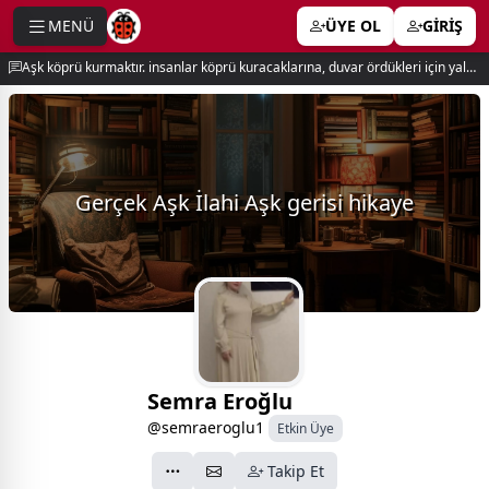
MENÜ
ÜYE OL
GİRİŞ
e menu
Aşk köprü kurmaktır. insanlar köprü kuracaklarına, duvar ördükleri için yalnız kalırlar. newton
Gerçek Aşk İlahi Aşk gerisi hikaye
Semra Eroğlu
@semraeroglu1
Etkin Üye
Takip Et