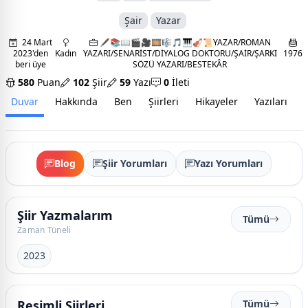
Şair
Yazar
24 Mart
🖋📚📖🎬🎥🎞🎼🎵🎹🎻📜YAZAR/ROMAN
2023'den
Kadın
YAZARI/SENARİST/DİYALOG DOKTORU/ŞAİR/ŞARKI
1976
beri üye
SÖZÜ YAZARI/BESTEKÂR
580
Puan
102
Şiir
59
Yazı
0
İleti
Duvar
Hakkında
Ben
Şiirleri
Hikayeler
Yazıları
İ
Blog
Şiir Yorumları
Yazı Yorumları
Şiir Yazmalarım
Tümü
Zaman Tüneli
2023
Resimli Şiirleri
Tümü