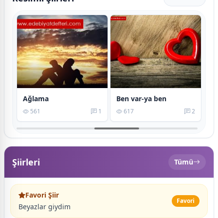
Ağlama
Ben var-ya ben
Bi
2
561
1
617
2
Şiirleri
Tümü
Favori Şiir
Favori
Beyazlar giydim