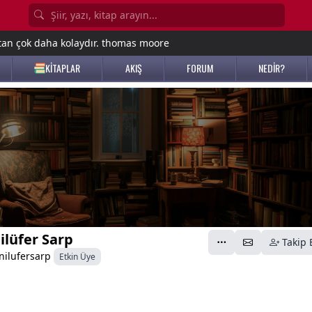
tan çok daha kolaydır. thomas moore
KİTAPLAR
AKIŞ
FORUM
NEDİR?
ilüfer Sarp
Takip 
nilufersarp
Etkin Üye