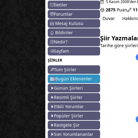
5 Kasım 2008'den 
İletiler
2875
Puan
11
Forumlar
Duvar
Hakkın
Mesaj Kutusu
Bildiriler
Şiir Yazmal
Nedir?
Tarihe göre şiirleri
Sayfam
ŞİİRLER
Tüm Şiirler
Bugün Eklenenler
Günün Şiirleri
Resimli Şiirler
Etkili Yorumlar
Popüler Şiirler
Rastgele Şiir
Son Yorumlananlar