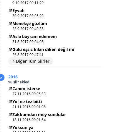
9.10.2017 00:11:29
Eyvah
30.9.2017 00:05:20
Menekşe gözlüm
23.9.2017 00:49:38
Asla bayram edemem
31.8.2017 00:04:08
Gülü eşsiz kılan diken değil mi
26.8.2017 00:47:41
Diğer Tüm Şiirleri
2016
96 şiir ekledi
Canım isterse
27.11.2016 00:05:33
Yol ne tez bitti
21.11.2016 00:01:08
Zakkumdan mey sundular
18.11.2016 00:01:54
Yoksun ya