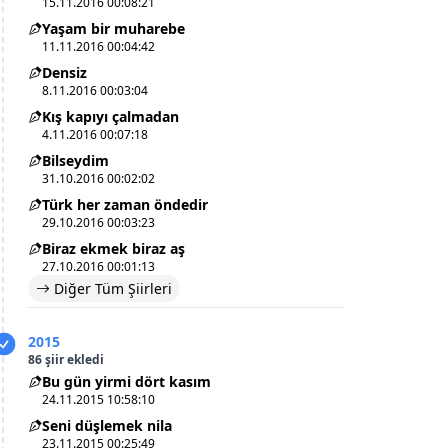
15.11.2016 00:08:21
Yaşam bir muharebe
11.11.2016 00:04:42
Densiz
8.11.2016 00:03:04
Kış kapıyı çalmadan
4.11.2016 00:07:18
Bilseydim
31.10.2016 00:02:02
Türk her zaman öndedir
29.10.2016 00:03:23
Biraz ekmek biraz aş
27.10.2016 00:01:13
Diğer Tüm Şiirleri
2015
86 şiir ekledi
Bu gün yirmi dört kasım
24.11.2015 10:58:10
Seni düşlemek nila
23.11.2015 00:25:49