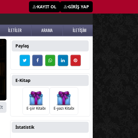
KAYIT OL
GİRİŞ YAP
İLETİLER
ARAMA
İLETİŞİM
Paylaş
E-Kitap
Et
E-şiir Kitabı
E-yazı Kitabı
İstatistik