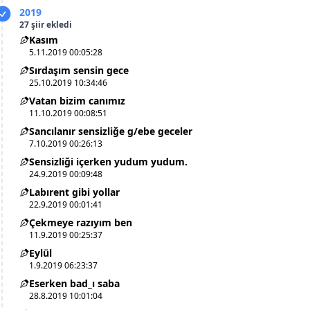
2019
27 şiir ekledi
Kasım
5.11.2019 00:05:28
Sırdaşım sensin gece
25.10.2019 10:34:46
Vatan bizim canımız
11.10.2019 00:08:51
Sancılanır sensizliğe g/ebe geceler
7.10.2019 00:26:13
Sensizliği içerken yudum yudum.
24.9.2019 00:09:48
Labırent gibi yollar
22.9.2019 00:01:41
Çekmeye razıyım ben
11.9.2019 00:25:37
Eylül
1.9.2019 06:23:37
Eserken bad_ı saba
28.8.2019 10:01:04