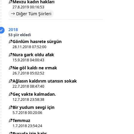
Mevzu kadın hakları
27.8.2019 00:16:53
Diğer Tüm Şiirleri
2018
53 şiir ekledi
Gönlüm hasrete sürgün
28.11.2018 07:52:00
Nura gark oldu afak
15.9.2018 04:00:43
Ne göl kaldı ne ırmak
26.7.2018 05:02:52
Ağlasın kaldırım utansın sokak
22.7.2018 08:47:40
Geç vakte kalmadan.
12.7.2018 23:58:38
Bir yudum sevgi için
5.7.2018 00:20:06
Temmuz
1.7.2018 23:54:24
Pusuda izin kalır