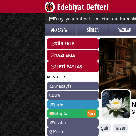
e menu
En iyi yolu bulmak, en kötüsünü bulmak
ANASAYFA
ŞİİRLER
YAZILAR
ŞİİR EKLE
YAZI EKLE
İLETİ PAYLAŞ
MENÜLER
Anasayfa
Ara
N
Şiirler
@
Kitaplar
Yeni
Yazılar
Şair
Yazar
Keşfet