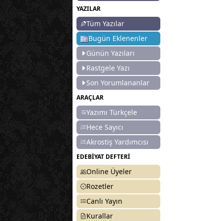
YAZILAR
Tüm Yazılar
Bugün Eklenenler
Günün Yazıları
Rastgele Yazı
Son Yorumlananlar
ARAÇLAR
Yazımı Türkçele
Hece Sayıcı
Akrostiş Yardımcısı
EDEBİYAT DEFTERİ
Online Üyeler
Rozetler
Canlı Yayın
Kurallar