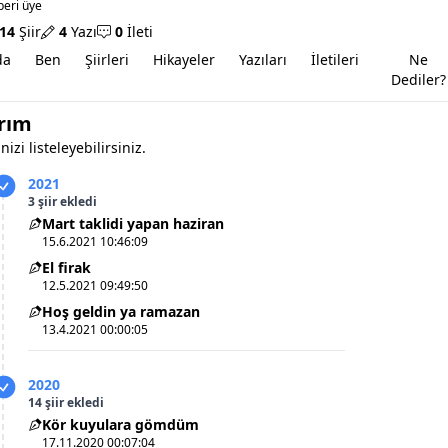
beri üye
14
Şiir
4
Yazı
0
İleti
da
Ben
Şiirleri
Hikayeler
Yazıları
İletileri
Ne
Dediler?
arım
nizi listeleyebilirsiniz.
2021
3 şiir ekledi
Mart taklidi yapan haziran
15.6.2021 10:46:09
El firak
12.5.2021 09:49:50
Hoş geldin ya ramazan
13.4.2021 00:00:05
2020
14 şiir ekledi
Kör kuyulara gömdüm
17.11.2020 00:07:04