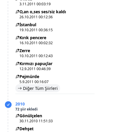
3.11.2011 00:03:19
O,an o,ses ses/siz kaldı
26.10.2011 00:12:36
İstanbul
19.10.2011 00:36:15
Kırık pencere
16.10.2011 00:02:32
Zerre
10.10.2011 00:12:43
Kırmızı papuçlar
12.9.2011 00:46:39
Pejmürde
5.9.2011 00:16:07
Diğer Tüm Şiirleri
2010
72 şiir ekledi
Gönülçelen
30.11.2010 11:51:33
Dehşet