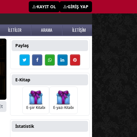
KAYIT OL
GİRİŞ YAP
İLETİLER
ARAMA
İLETİŞİM
Paylaş
E-Kitap
Et
E-şiir Kitabı
E-yazı Kitabı
İstatistik