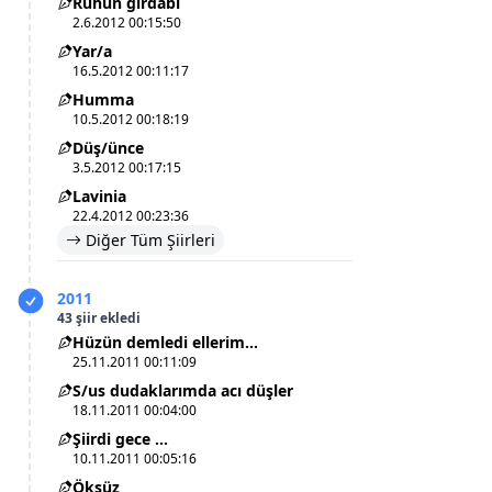
Ruhun girdabı
2.6.2012 00:15:50
Yar/a
16.5.2012 00:11:17
Humma
10.5.2012 00:18:19
Düş/ünce
3.5.2012 00:17:15
Lavinia
22.4.2012 00:23:36
Diğer Tüm Şiirleri
2011
43 şiir ekledi
Hüzün demledi ellerim…
25.11.2011 00:11:09
S/us dudaklarımda acı düşler
18.11.2011 00:04:00
Şiirdi gece …
10.11.2011 00:05:16
Öksüz