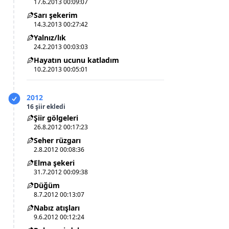
17.6.2013 00:09:07
Sarı şekerim
14.3.2013 00:27:42
Yalnız/lık
24.2.2013 00:03:03
Hayatın ucunu katladım
10.2.2013 00:05:01
2012
16 şiir ekledi
Şiir gölgeleri
26.8.2012 00:17:23
Seher rüzgarı
2.8.2012 00:08:36
Elma şekeri
31.7.2012 00:09:38
Düğüm
8.7.2012 00:13:07
Nabız atışları
9.6.2012 00:12:24