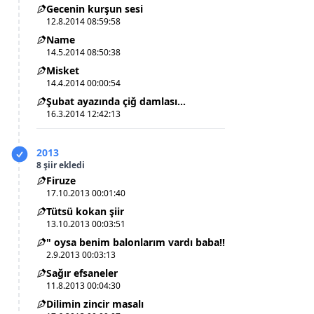
Gecenin kurşun sesi
12.8.2014 08:59:58
Name
14.5.2014 08:50:38
Misket
14.4.2014 00:00:54
Şubat ayazında çiğ damlası…
16.3.2014 12:42:13
2013
8 şiir ekledi
Firuze
17.10.2013 00:01:40
Tütsü kokan şiir
13.10.2013 00:03:51
" oysa benim balonlarım vardı baba!!
2.9.2013 00:03:13
Sağır efsaneler
11.8.2013 00:04:30
Dilimin zincir masalı