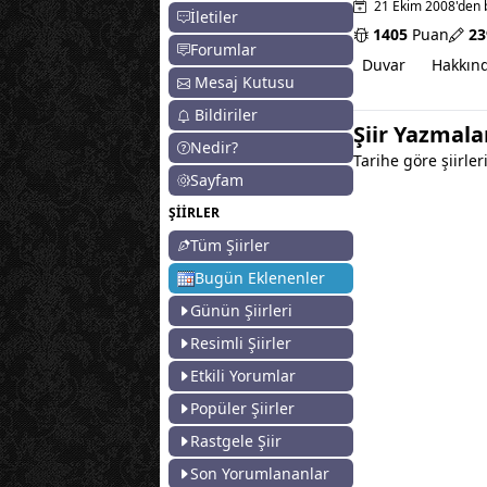
21 Ekim 2008'den 
İletiler
1405
Puan
23
Forumlar
Duvar
Hakkın
Mesaj Kutusu
Bildiriler
Şiir Yazmal
Nedir?
Tarihe göre şiirleri
Sayfam
ŞİİRLER
Tüm Şiirler
Bugün Eklenenler
Günün Şiirleri
Resimli Şiirler
Etkili Yorumlar
Popüler Şiirler
Rastgele Şiir
Son Yorumlananlar