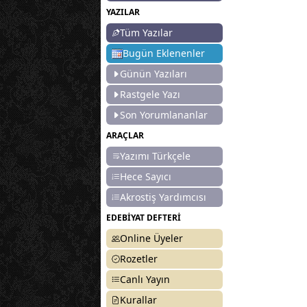
YAZILAR
Tüm Yazılar
Bugün Eklenenler
Günün Yazıları
Rastgele Yazı
Son Yorumlananlar
ARAÇLAR
Yazımı Türkçele
Hece Sayıcı
Akrostiş Yardımcısı
EDEBİYAT DEFTERİ
Online Üyeler
Rozetler
Canlı Yayın
Kurallar