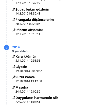
17.3.2015 13:49:29
Şubat bakar gözlerin
14.2.2015 08:35:43
Prangada düşüncelerim
20.1.2015 09:23:06
Eflatun akşamlar
12.1.2015 10:18:14
2014
9 şiir ekledi
Kara k/ömür
5.11.2014 12:51:53
Giyotin
19.10.2014 00:09:52
Sütlü kahve
12.10.2014 13:12:50
Maşuka
24.9.2014 15:00:36
Duyguların harmanıdır şiir
22.9.2014 11:04:51