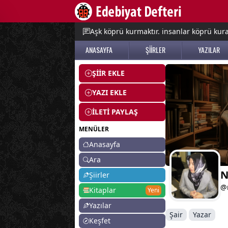
e menu
Aşk köprü kurmaktır. insanlar köprü kurac
ANASAYFA
ŞİİRLER
YAZILAR
ŞİİR EKLE
YAZI EKLE
İLETİ PAYLAŞ
MENÜLER
Anasayfa
Ara
N
Şiirler
@
Kitaplar
Yeni
Yazılar
Şair
Yazar
Keşfet