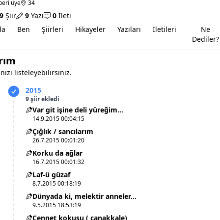
beri üye
34
9
Şiir
9
Yazı
0
İleti
da
Ben
Şiirleri
Hikayeler
Yazıları
İletileri
Ne
Dediler?
arım
nizi listeleyebilirsiniz.
2015
9 şiir ekledi
Var git işine deli yüreğim…
14.9.2015 00:04:15
Çığlık / sancılarım
26.7.2015 00:01:20
Korku da ağlar
16.7.2015 00:01:32
Laf-ü güzaf
8.7.2015 00:18:19
Dünyada ki, melektir anneler...
9.5.2015 18:53:19
Cennet kokusu ( çanakkale)