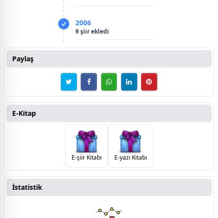
2006
9 şiir ekledi
Paylaş
E-Kitap
E-şiir Kitabı
E-yazı Kitabı
İstatistik