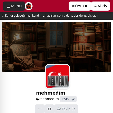
MENÜ
ÜYE OL
GİRİŞ
e menu
Kendi geleceğimizi kendimiz hazırlar, sonra da kader deriz. disraeli
mehmedim
@mehmedim
Etkin Üye
Takip Et