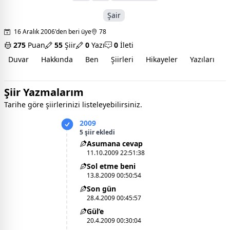
Şair
16 Aralık 2006'den beri üye
78
275
Puan
55
Şiir
0
Yazı
0
İleti
Duvar
Hakkında
Ben
Şiirleri
Hikayeler
Yazıları
İ
Şiir Yazmalarım
Tarihe göre şiirlerinizi listeleyebilirsiniz.
2009
5 şiir ekledi
Asumana cevap
11.10.2009 22:51:38
Sol etme beni
13.8.2009 00:50:54
Son gün
28.4.2009 00:45:57
Gül’e
20.4.2009 00:30:04