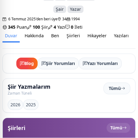
Şair
Yazar
6 Temmuz 2025'den beri üye
34
1994
345
Puan
100
Şiir
4
Yazı
0
İleti
Duvar
Hakkında
Ben
Şiirleri
Hikayeler
Yazıları
İ
Blog
Şiir Yorumları
Yazı Yorumları
Şiir Yazmalarım
Tümü
Zaman Tüneli
2026
2025
Şiirleri
Tümü