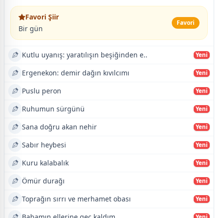
Favori Şiir
Favori
Bir gün
Kutlu uyanış: yaratılışın beşiğinden e..
Yeni
Ergenekon: demir dağın kıvılcımı
Yeni
Puslu peron
Yeni
Ruhumun sürgünü
Yeni
Sana doğru akan nehir
Yeni
Sabır heybesi
Yeni
Kuru kalabalık
Yeni
Ömür durağı
Yeni
Toprağın sırrı ve merhamet obası
Yeni
Babamın ellerine geç kaldım
Yeni