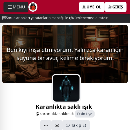
MENÜ
ÜYE OL
GİRİŞ
e menu
Sorunlar onları yaratanların mantığı ile çözümlenemez. einstein
Ben kıyı inşa etmiyorum. Yalnızca karanlığın
suyuna bir avuç kelime bırakıyorum.
Karanlıkta saklı ışık
@karanliktasakliisik
Etkin Üye
Takip Et