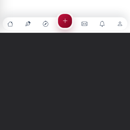
Türkiye'nin en büyük kültür sanat platformu
MENÜLER
Anasayfa
Keşfet
Şiirler
Hikayeler
Yazılar
İletiler
Forum
Nedir?
Ara