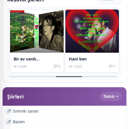
Bir ev vardı...
Hani ben
Vu
3
3.240
9
1.823
1
Şiirleri
Tümü
Sımsıkı saran
Bazen