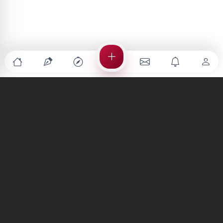
Türkiye'nin en büyük kültür sanat platformu
MENÜLER
Anasayfa
Keşfet
Şiirler
Hikayeler
Yazılar
İletiler