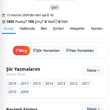
Şair
15 Haziran 2009'den beri üye
45
1855
Puan
159
Şiir
0
Yazı
0
İleti
Duvar
Hakkında
Ben
Şiirleri
Hikayeler
Yazıları
İ
Blog
Şiir Yorumları
Yazı Yorumları
Şiir Yazmalarım
Tümü
Zaman Tüneli
2019
2017
2015
2014
2013
2012
2011
2010
2009
Resimli Şiirleri
Tümü