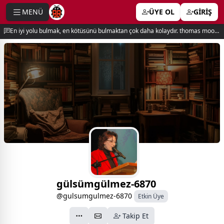
MENÜ
ÜYE OL
GİRİŞ
e menu
En iyi yolu bulmak, en kötüsünü bulmaktan çok daha kolaydır. thomas moore
gülsümgülmez-6870
@gulsumgulmez-6870
Etkin Üye
Takip Et