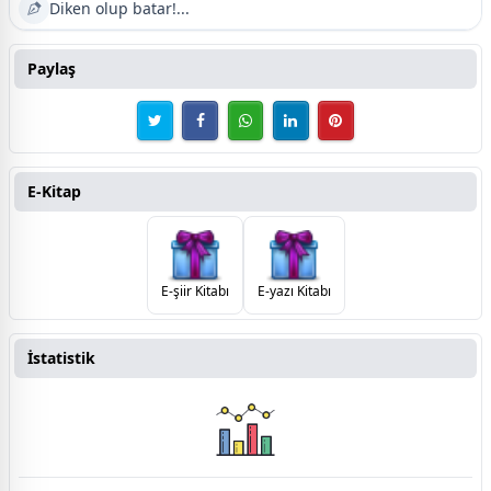
Diken olup batar!...
Paylaş
E-Kitap
E-şiir Kitabı
E-yazı Kitabı
İstatistik