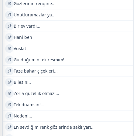
Gözlerinin rengine...
Unutturamazlar ya...
Bir ev vardı...
Hani ben
Vuslat
Güldüğüm o tek resmim!...
Taze bahar çiçekleri...
Bilesin!..
Zorla güzellik olmaz!...
Tek duamsın!...
Neden!...
En sevdiğim renk gözlerinde saklı yar!..