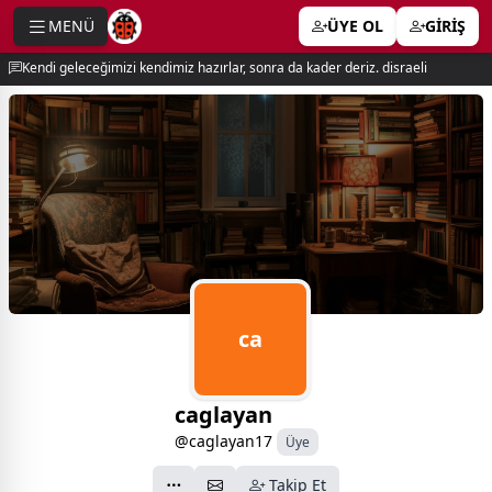
MENÜ
ÜYE OL
GİRİŞ
e menu
Kendi geleceğimizi kendimiz hazırlar, sonra da kader deriz. disraeli
ca
caglayan
@caglayan17
Üye
Takip Et