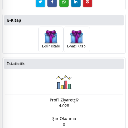
E-Kitap
E-şiir Kitabı
E-yazı Kitabı
İstatistik
Profil Ziyaretçi?
4.028
Şiir Okunma
0