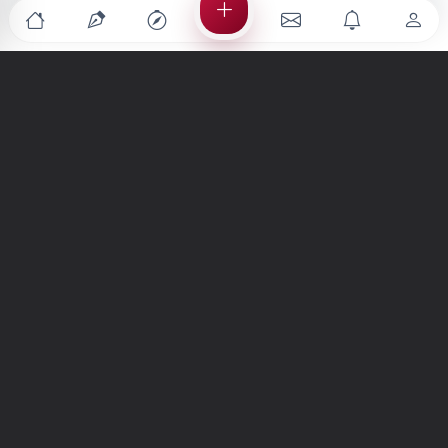
Türkiye'nin en büyük kültür sanat platformu
MENÜLER
Anasayfa
Keşfet
Şiirler
Hikayeler
Yazılar
İletiler
Forum
Nedir?
Ara
SİTE