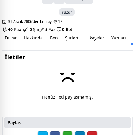
Yazar
31 Aralık 2006'den beri üye
17
40
Puan
0
Şiir
5
Yazı
0
İleti
Duvar
Hakkında
Ben
Şiirleri
Hikayeler
Yazıları
İ
İletiler
Henüz ileti paylaşmamış.
Paylaş