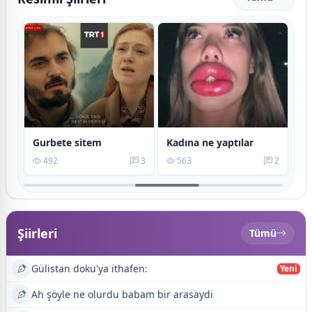
Gurbete sitem
Kadına ne yaptılar
U
13
492
3
563
2
Şiirleri
Tümü
Gülistan doku'ya ithafen:
Yeni
Ah şöyle ne olurdu babam bir arasaydi