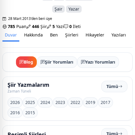
Şair
Yazar
28 Mart 2013'den beri üye
785
Puan
446
Şiir
5
Yazı
0
İleti
Duvar
Hakkında
Ben
Şiirleri
Hikayeler
Yazıları
İ
Blog
Şiir Yorumları
Yazı Yorumları
Şiir Yazmalarım
Tümü
Zaman Tüneli
2026
2025
2024
2023
2022
2019
2017
2016
2015
Resimli Şiirleri
Tümü