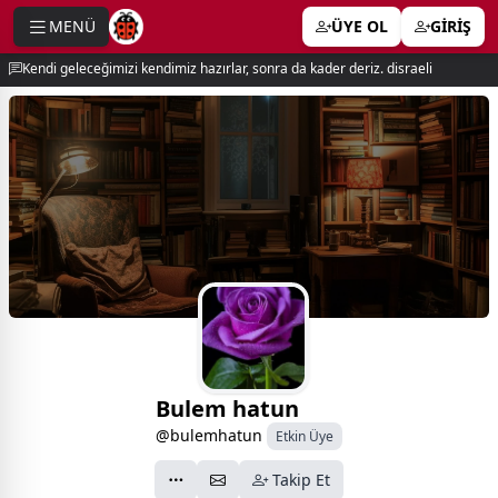
MENÜ
ÜYE OL
GİRİŞ
e menu
Kendi geleceğimizi kendimiz hazırlar, sonra da kader deriz. disraeli
Bulem hatun
@bulemhatun
Etkin Üye
Takip Et