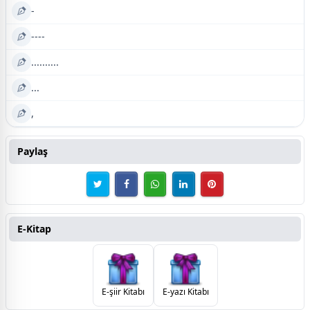
-
----
..........
...
,
Paylaş
E-Kitap
E-şiir Kitabı
E-yazı Kitabı