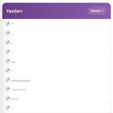
Yazıları
Tümü
--
.
,
-
,,,,
-
,,,,,,,,,,,,,,,,,,,
-,-,-,-,-,--,
,-,-,--
-