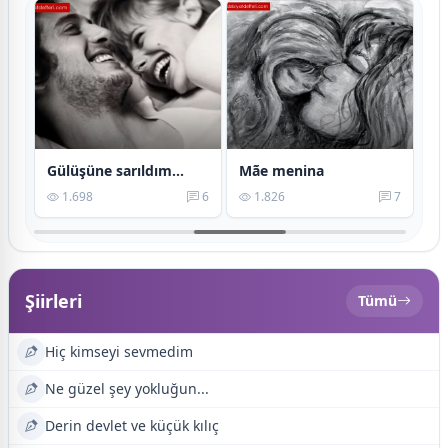
Gülüşüne sarıldım...
Mãe menina
Kı
5
1.698
6
1.826
7
Şiirleri
Tümü
Hiç kimseyi sevmedim
Ne güzel şey yokluğun...
Derin devlet ve küçük kılıç