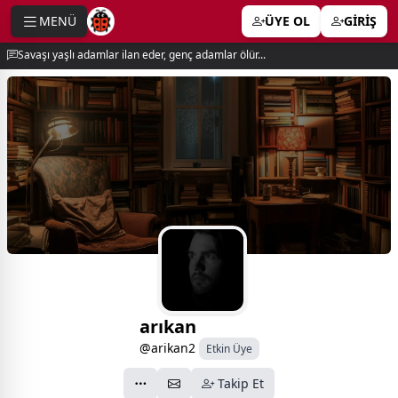
MENÜ
ÜYE OL
GİRİŞ
e menu
Savaşı yaşlı adamlar ilan eder, genç adamlar ölür...
arıkan
@arikan2
Etkin Üye
Takip Et