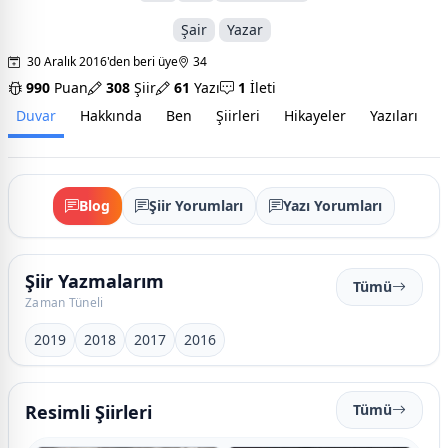
Şair
Yazar
30 Aralık 2016'den beri üye
34
990
Puan
308
Şiir
61
Yazı
1
İleti
Duvar
Hakkında
Ben
Şiirleri
Hikayeler
Yazıları
İ
Blog
Şiir Yorumları
Yazı Yorumları
Şiir Yazmalarım
Tümü
Zaman Tüneli
2019
2018
2017
2016
Resimli Şiirleri
Tümü