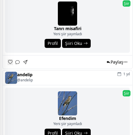
Şiir
Tanrı misafiri
Yeni şiir yayınladı
Profil
Şiiri Oku
Paylaş
1 yıl
andelip
@andelip
Şiir
Efendim
Yeni şiir yayınladı
Profil
Şiiri Oku