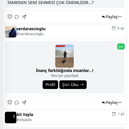
TANRININ SENİ SEVMESİ ÇOK ÖNEMLİDİR...?
Paylaş
6 ay
serdarascioglu
@serdarascioglu
Şiir
İnanç farklılığında insanlar...!
Yeni şiir yayınladı
Profil
Şiiri Oku
Paylaş
1 yıl
Ali Yayla
@aliyayla