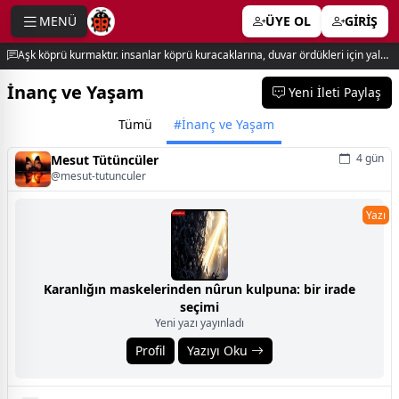
MENÜ
ÜYE OL
GİRİŞ
e menu
Aşk köprü kurmaktır. insanlar köprü kuracaklarına, duvar ördükleri için yalnız kalırlar. newton
İnanç ve Yaşam
Yeni İleti Paylaş
Tümü
#İnanç ve Yaşam
4 gün
Mesut Tütüncüler
@mesut-tutunculer
Yazı
Karanlığın maskelerinden nûrun kulpuna: bir irade
seçimi
Yeni yazı yayınladı
Profil
Yazıyı Oku