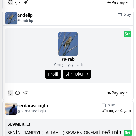
Paylaş
5 ay
andelip
@andelip
Şiir
Ya-rab
Yeni şiir yayınladı
Profil
Şiiri Oku
Paylaş
6 ay
serdarascioglu
#İnanç ve Yaşam
@serdarascioglu
SEVMEK....!
SENİN...TANRIYI (--ALLAHI--) SEVMEN ÖNEMLİ DEĞİLDİR...!
İleti