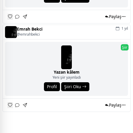
Paylaş
1 yıl
Emrah Bekci
@emrahbekci
Şiir
Yazan kâlem
Yeni şiir yayınladı
Profil
Şiiri Oku
Paylaş