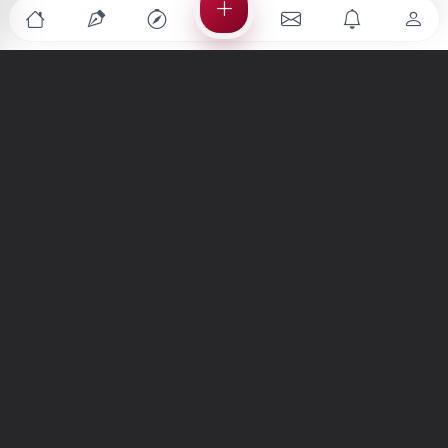
Türkiye'nin en büyük kültür sanat platformu
MENÜLER
Anasayfa
Keşfet
Şiirler
Hikayeler
Yazılar
İletiler
Forum
Nedir?
Ara
SİTE