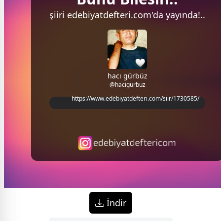
şiiri
edebiyatdefteri.com'da
yayında!..
hacı gürbüz
@hacigurbuz
https://www.edebiyatdefteri.com/siir/1730585/
İndir