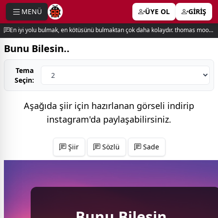
MENÜ
ÜYE OL
GİRİŞ
e menu
En iyi yolu bulmak, en kötüsünü bulmaktan çok daha kolaydır. thomas moore
Bunu Bilesin..
Tema
Seçin:
Aşağıda şiir için hazırlanan görseli indirip
instagram'da
paylaşabilirsiniz.
Şiir
Sözlü
Sade
Bunu Bilesin..