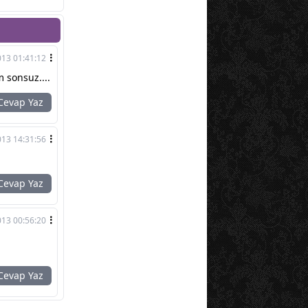
013 01:41:12
 sonsuz....
evap Yaz
013 14:31:56
evap Yaz
013 00:56:20
evap Yaz