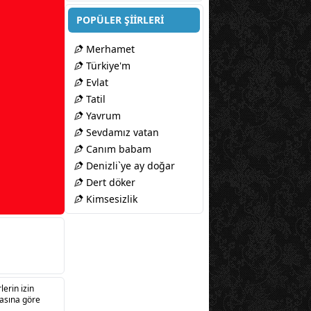
POPÜLER ŞİİRLERİ
Merhamet
Türkiye'm
Evlat
Tatil
Yavrum
Sevdamız vatan
Canım babam
Denizli`ye ay doğar
Dert döker
Kimsesizlik
lerin izin
sasına göre