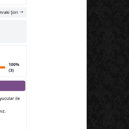
nraki Şiiri
100%
(3)
yucular ile
ız.