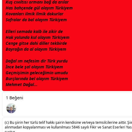
Kuş cıvıltısı ormanı bağ da arılar
Has bahçende
gül
olayım
Türkiye
m
Kovanları ilmik ilmik dokurlar
Sofralar da bal olayım
Türkiye
m
Elleri semada kalb ile zikir de
Hak yolunda kul olayım
Türkiye
m
Cenge gitse dahi diller tekbirde
Bayrağın da al olayım
Türkiye
m
Dağal ım nefesim dir Türk yurdu
İnce bele şal olayım
Türkiye
m
Geçmişimin geleceğimin umudu
Burçlarında bel olayım
Türkiye
m
Mehmet Dağal...
1 Beğeni
(c) Bu şiirin her türlü telif hakkı şairin kendisine ve/veya temsilcilerine aittir. Şiir
alınmadan kopyalanması ve kullanılması 5846 sayılı Fikir ve Sanat Eserleri Ya
suçtur.