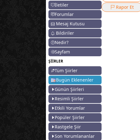
İletiler
Rapor Et
Forumlar
Mesaj Kutusu
Bildiriler
Nedir?
Sayfam
ŞİİRLER
Tüm Şiirler
Bugün Eklenenler
Günün Şiirleri
Resimli Şiirler
Etkili Yorumlar
Popüler Şiirler
Rastgele Şiir
Son Yorumlananlar