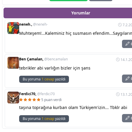
Yorumlar
neneh.,
@neneh-
7.2.2
Muhteşem!...Kaleminiz hiç susmasın efendim...Saygılarım
C
Ben Çamalan,
@bencamalan
14.1.2
tebrikler abi varlığın bizler için şans
C
Bu yoruma
1 cevap
yazıldı
Ferdici70,
@ferdici70
13.1.2
5 puan verdi
taşına toprağına kurban olam Türkiyem'izin... Tbklr abi
C
Bu yoruma
1 cevap
yazıldı