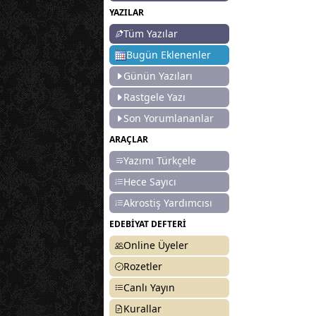
YAZILAR
Tüm Yazılar
Bugün Eklenenler
Günün Yazıları
Rastgele Yazı
Son Yorumlananlar
ARAÇLAR
Yazımı Türkçele
Hece Sayıcı
Akrostiş Yardımcısı
EDEBİYAT DEFTERİ
Online Üyeler
Rozetler
Canlı Yayın
Kurallar