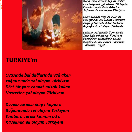
TÜRKİYE'm
Ovasında bal dağlarında yağ akan
Yağmurunda sel olayım
Türkiye
m
Dört bir yanı
cennet
misali kokan
Hasretine yol olayım
Türkiye
m
Davulu zurnası ıklığ ı kopuz u
Bağlamanda tel olayım
Türkiye
m
Tamburu curası kemanı ud u
Kavalında dil olayım
Türkiye
m