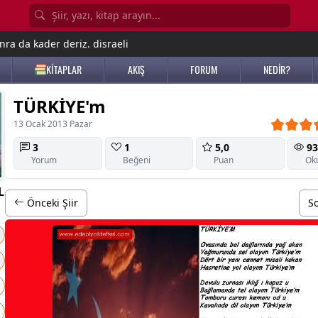
nra da kader deriz. disraeli
KİTAPLAR
AKIŞ
FORUM
NEDİR?
TÜRKİYE'm
13 Ocak 2013 Pazar
3
1
5,0
93
Yorum
Beğeni
Puan
Ok
L
Önceki Şiir
So