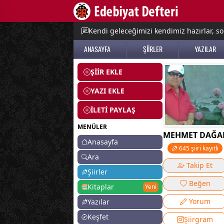
e menu
Kendi geleceğimizi kendimiz hazırlar, so
ANASAYFA
ŞİİRLER
YAZILAR
ŞİİR EKLE
YAZI EKLE
İLETİ PAYLAŞ
MENÜLER
MEHMET DAĞA
Anasayfa
645 şiiri kayıtlı
Ara
Takip Et
Şiirler
Beğen
Kitaplar
Yeni
Yorum
Yazılar
Keşfet
Şiirgram