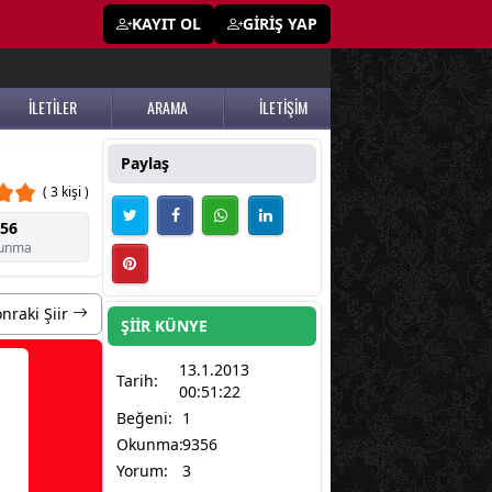
KAYIT OL
GİRİŞ YAP
İLETİLER
ARAMA
İLETİŞİM
Paylaş
( 3 kişi )
56
unma
nraki Şiir
ŞİİR KÜNYE
13.1.2013
Tarih:
00:51:22
Beğeni:
1
Okunma:
9356
Yorum:
3