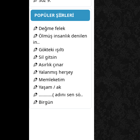
Söz 9.
POPÜLER ŞİİRLERİ
Değme felek
Ölmüş insanlık denilen
in..
Gökteki ışıltı
Sil gitsin
Asırlık çınar
Yalanmış herşey
Memleketim
Yaşam / ak
...........( adını sen sö..
Birgün