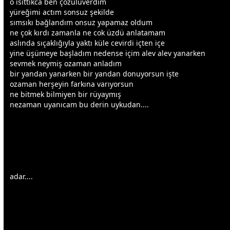
o ısıttıkca ben çözülüverdim
yüreğimi actım sonsuz şekilde
sımsıkı bağlandım onsuz yapamaz oldum
ne çok kırdı
zaman
la ne cok üzdü anlatamam
aslında sıçaklığıyla yaktı küle cevirdi içten içe
yine üşümeye başladım nedense içim alev alev yanarken
sevmek neymiş o
zaman
anladım
bir yandan yanarken bir yandan donuyorsun işte
o
zaman
herşeyin farkına varıyorsun
ne bitmek bilmiyen bir rüyaymış
ne
zaman
uyanıcam bu derin
uyku
dan....
adar....