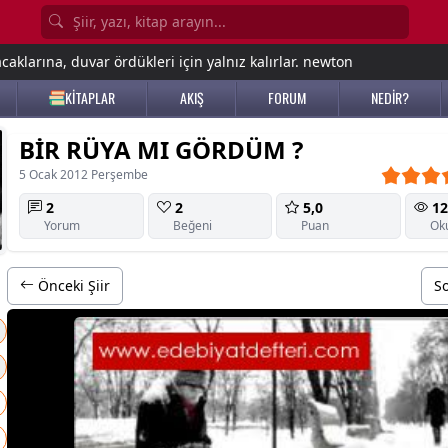
aklarına, duvar ördükleri için yalnız kalırlar. newton
KİTAPLAR
AKIŞ
FORUM
NEDİR?
BİR RÜYA MI GÖRDÜM ?
5 Ocak 2012 Perşembe
2
2
5,0
12
Yorum
Beğeni
Puan
Ok
Önceki Şiir
So