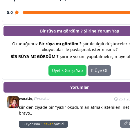
5.0
Bir rüya mı gördüm ? Şiirine
Yorum Yap
Okuduğunuz
Bir rüya mı gördüm ?
şiir ile ilgili düşünceleri
okuyucular ile paylaşmak ister misiniz?
BİR RÜYA MI GÖRDÜM ?
şiirine yorum yapabilmek için üye ol
Üyelik Girişi Yap
Üye Ol
Yorumlar
waratte,
@waratte
26.1.2
şiir den ziyade bir "yazı" okudum anlatmak istenileni net 
bravo..
C
Bu yoruma
1 cevap
yazıldı