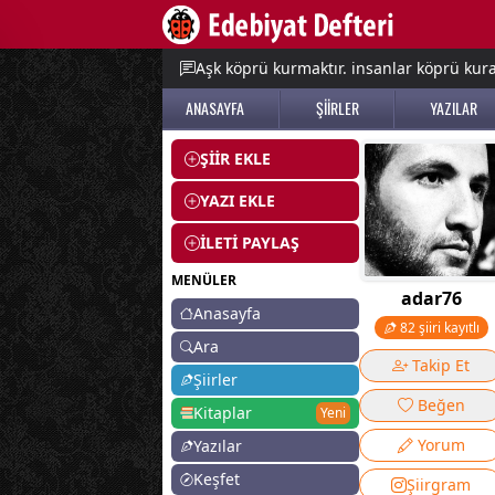
e menu
Aşk köprü kurmaktır. insanlar köprü kurac
ANASAYFA
ŞİİRLER
YAZILAR
ŞİİR EKLE
YAZI EKLE
İLETİ PAYLAŞ
MENÜLER
adar76
Anasayfa
82 şiiri kayıtlı
Ara
Takip Et
Şiirler
Beğen
Kitaplar
Yeni
Yorum
Yazılar
Keşfet
Şiirgram