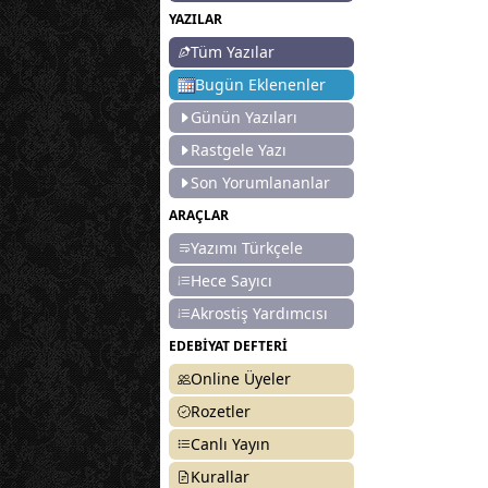
YAZILAR
Tüm Yazılar
Bugün Eklenenler
Günün Yazıları
Rastgele Yazı
Son Yorumlananlar
ARAÇLAR
Yazımı Türkçele
Hece Sayıcı
Akrostiş Yardımcısı
EDEBİYAT DEFTERİ
Online Üyeler
Rozetler
Canlı Yayın
Kurallar