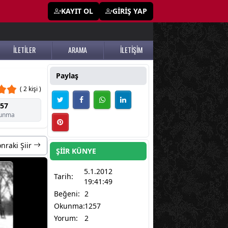
KAYIT OL
GİRİŞ YAP
İLETİLER
ARAMA
İLETİŞİM
Paylaş
( 2 kişi )
57
unma
nraki Şiir
ŞİİR KÜNYE
5.1.2012
Tarih:
19:41:49
Beğeni:
2
Okunma:
1257
Yorum:
2