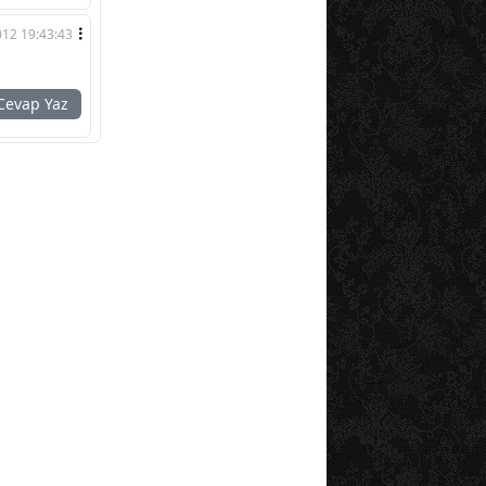
012 19:43:43
evap Yaz