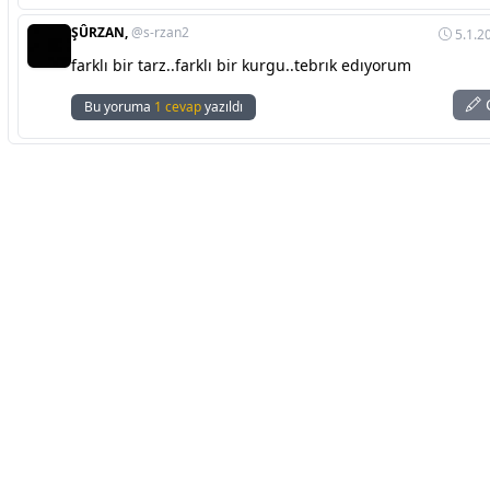
ŞÛRZAN,
@s-rzan2
5.1.2
farklı bir tarz..farklı bir kurgu..tebrık edıyorum
C
Bu yoruma
1 cevap
yazıldı