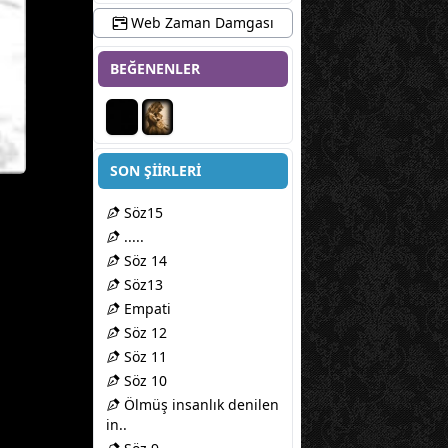
Web Zaman Damgası
BEĞENENLER
SON ŞİİRLERİ
Söz15
.....
Söz 14
Söz13
Empati
Söz 12
Söz 11
Söz 10
Ölmüş insanlık denilen
in..