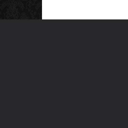
MEN
Anas
Türkiye'nin en büyük kültür sanat
Şiirl
platformu
Yazı
For
Ara