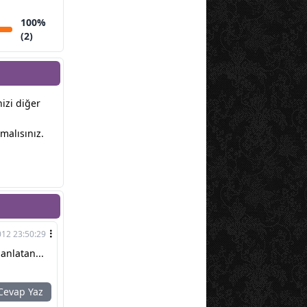
100%
(2)
nizi diğer
malısınız.
012 23:50:29
anlatan...
evap Yaz