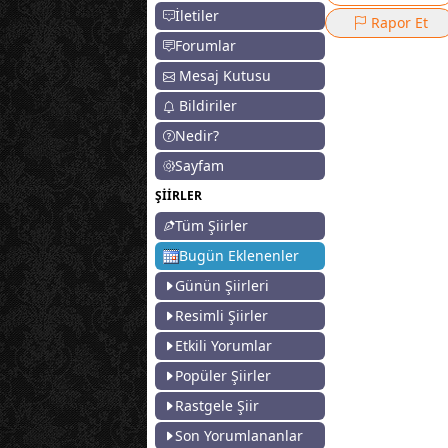
İletiler
Rapor Et
Forumlar
Mesaj Kutusu
Bildiriler
Nedir?
Sayfam
ŞİİRLER
Tüm Şiirler
Bugün Eklenenler
Günün Şiirleri
Resimli Şiirler
Etkili Yorumlar
Popüler Şiirler
Rastgele Şiir
Son Yorumlananlar